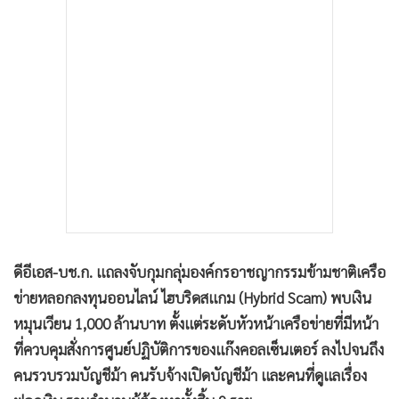
•
เกม
•
วิทยาศาสตร์
•
SMEs
•
หุ้น
•
อินโดจีน
•
กองทุนรวม
•
Celeb Online
•
Factcheck
•
ญี่ปุ่น
•
News1
ดีอีเอส-บช.ก. แถลงจับกุมกลุ่มองค์กรอาชญากรรมข้ามชาติเครือ
•
Gotomanager
ข่ายหลอกลงทุนออนไลน์ ไฮบริดสแกม (Hybrid Scam) พบเงิน
หมุนเวียน 1,000 ล้านบาท ตั้งแต่ระดับหัวหน้าเครือข่ายที่มีหน้า
ที่ควบคุมสั่งการศูนย์ปฏิบัติการของแก๊งคอลเซ็นเตอร์ ลงไปจนถึง
คนรวบรวมบัญชีม้า คนรับจ้างเปิดบัญชีม้า และคนที่ดูแลเรื่อง