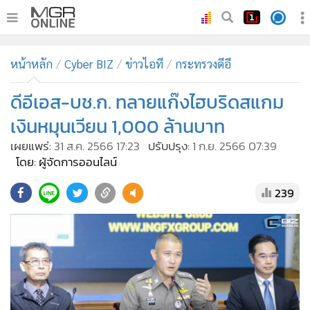
•
หน้าหลัก
หน้าหลัก
Cyber BIZ
ข่าวไอที
กระทรวงดีอี
•
ทันเหตุการณ์
•
ดีอีเอส-บช.ก. ทลายแก๊งไฮบริดสแกม
ภาคใต้
•
ภูมิภาค
เงินหมุนเวียน 1,000 ล้านบาท
•
Online Section
เผยแพร่:
31 ส.ค. 2566 17:23
ปรับปรุง:
1 ก.ย. 2566 07:39
•
บันเทิง
โดย: ผู้จัดการออนไลน์
•
ผู้จัดการรายวัน
239
•
คอลัมนิสต์
•
ละคร
•
CbizReview
•
Cyber BIZ
•
ผู้จัดกวน