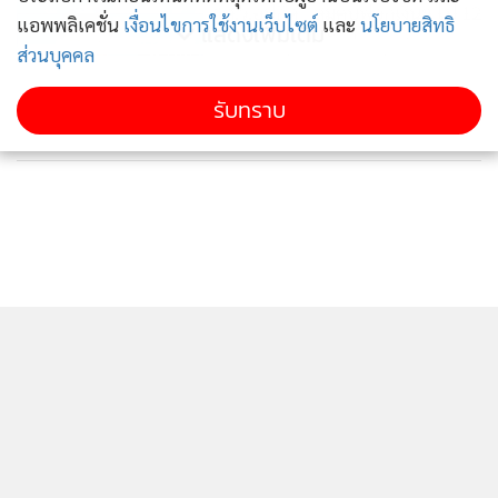
“ส.ว.อุปกิต” สมคบฟอกเงินฯ ไป 12
แอพพลิเคชั่น
เงื่อนไขการใช้งานเว็บไซต์
และ
นโยบายสิทธิ
แสดงเพิ่มเติม
ต.ค.นี้ เหตุติดสมัยประชุมสภา
166
ส่วนบุคคล
สคส. ร่วมตำรวจไซเบอร์จับมิจฉาชีพ
รับทราบ
ข่าวในหมวดล่าสุด
ขายข้อมูลส่วนบุคคล 2 ล้านรายชื่อ
1,247
ช็อก! ข้อมูลรั่วทั่วโลก 5.6 หมื่นล้านบัญชี โยงไทย 221
1
ล้านบัญชี
2
สรุปม้วนเดียวจบ กสทช. วงแตกซ้ำ ปมประธานค้าง-ไทย
3
คม 4 กลายเป็นวาระร้อน
3 บอร์ดไม่ร่วมวง กสทช. หาก 'หมอสรณ' นั่งประธาน ชี้
4
มติเสี่ยงเพิกถอน
ข่าวอื่นในหมวด