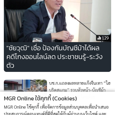
129
"ชัยวุฒิ" เชื่อ ป้องกันบัญชีม้าได้ผล
คดีโกงออนไลน์ลด ประชาชนรู้-ระวัง
ตัว
บช.ก.แถลงผลทลายแก๊งจีนเทา “ไฮ
บริดสแกม” รวบหัวหน้า-บัญชีม้า
ยัน “กีกี้ แม็กซิม” โดนด้วย
MGR Online ใช้คุกกี้ (Cookies)
1,883
MGR Online ใช้คุกกี้ เพื่อจัดการข้อมูลส่วนบุคคลเพื่อนำเสนอ
“โกศลวัฒน์” เผย เลื่อนฟังคำสั่ง คดี
ประสบการณ์คอนเทนต์ที่ดีที่สุดให้กับผู้อ่านบนเว็บไซต์ และ