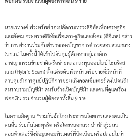
ฟอกเงิน รวมจำนวนผู้ต้องหาทั้งสิ้น 9 ราย
นายเวทางค์ พ่วงทรัพย์ รองปลัดกระทรวงดิจิทัลเพื่อเศรษฐกิจ
และสังคม กระทรวงดิจิทัลเพื่อเศรษฐกิจและสังคม (ดีอีเอส) กล่าว
ว่า การทำงานร่วมกับตำรวจกองบัญชาการตำรวจสอบสวนกลาง
(บช.ก.) ในครั้งนี้ ได้เข้าไปจับกุมผู้ต้องหากลุ่มองค์กร
อาชญากรรมข้ามชาติเครือข่ายหลอกลงทุนออนไลน์ ไฮบริดส
แกม (Hybrid Scam) ตั้งแต่ระดับหัวหน้าเครือข่ายที่มีหน้าที่
ควบคุมสั่งการศูนย์ปฏิบัติการของแก๊งคอลเซ็นเตอร์ ลงไปจนถึง
คนรวบรวมบัญชีม้า คนรับจ้างเปิดบัญชีม้า และคนที่ดูแลเรื่อง
ฟอกเงิน รวมจำนวนผู้ต้องหาทั้งสิ้น 9 ราย
ในความผิดฐาน “ร่วมกันฉ้อโกงประชาชนโดยการแสดงตนเป็น
คนอื่น ร่วมกันโดยทุจริต หรือโดยหลอกลวง นำเข้าสู่ระบบ
คอมพิวเตอร์ซึ่งข้อมูลคอมพิวเตอร์ที่บิดเบือนหรือปลอมไม่ว่า