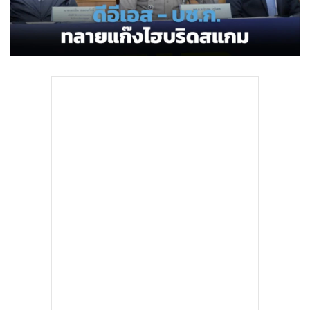
•
Good health & Well-being
•
Green Innovation & SD
•
Management & HR
•
MGR Live
•
Infographic
•
การเมือง
•
ท่องเที่ยว
•
กีฬา
•
ต่างประเทศ
•
Special Scoop
•
เศรษฐกิจ-ธุรกิจ
•
จีน
•
ชุมชน-คุณภาพชีวิต
•
อาชญากรรม
•
Motoring