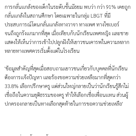
•
เกม
การกลั่นแกล้งของเด็กในระดับชั้นมัธยม พบว่า กว่า 91% เคยถูก
•
วิทยาศาสตร์
กลั่นแกล้งในสถานศึกษา โดยเฉพาะในกลุ่ม LBGT ที่มี
•
SMEs
ประสบการณ์โดนกลั่นแกล้งทางวาจา ทางเพศ ทางไซเบอร์
จนถึงถูกรังแกมากที่สุด เมื่อเทียบกับนักเรียนเพศหญิง และชาย
•
หุ้น
แสดงให้เห็นว่าการเข้าไปปลูกฝังให้เยาวชนเคารพในความหลาก
•
อินโดจีน
หลายทางเพศควรเริ่มตั้งแต่ในโรงเรียน
•
กองทุนรวม
•
Celeb Online
'ข้อมูลสำคัญที่สุดเมื่อสอบถามเยาวชนเกี่ยวกับบุคคลที่นักเรียน
•
Factcheck
ต้องการแจ้งปัญหา และร้องขอความช่วยเหลือมากที่สุดกว่า
•
ญี่ปุ่น
33.8% เลือกปรึกษาครู แต่ส่วนใหญ่กลายเป็นว่านักเรียนรู้สึกไม่
•
News1
เชื่อถือในความยุติธรรมของครู ทำให้เลือกเชื่อเพื่อนแทน ส่วนผู้
•
Gotomanager
ปกครองกลายเป็นทางเลือกสุดท้ายในการขอความช่วยเหลือ'