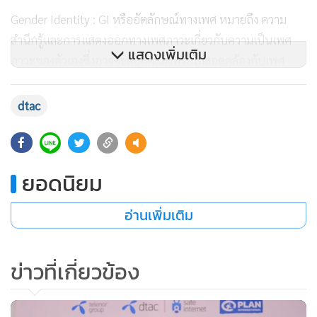
Gender Identity : GI หรืออัตลักษณ์ทางเพศ หมายถึง ความ
สำนึกรู้และการแสดงออกทางเพศภาวะเกี่ยวกับความเป็นเพศ
แสดงเพิ่มเติม
ภาวะของตัวเองซึ่งอาจจะสอดคล้องหรือไม่สอดคล้องกับเพศ
กำเนิด
dtac
Gender Expression : GE หรือการแสดงออกทางเพศภาวะ ซึ่ง
209
อาจมาจากการสั่งสอนของครอบครัว เช่น ผู้ชายต้องแต่งกายสี
เข้ม มีความเข้มแข็ง ส่วนผู้หญิงควรไว้ผมยาว แต่งหน้า ท่วงท่า
ยอดนิยม
การเดิน ความอ่อนโยน และ Sex Characteristic : SC หรือเพศ
สรีระ หมายถึง ลักษณะทางเพศของบุคคลที่ติดตัวมาแต่กําเนิด
อ่านเพิ่มเติม
ซึ่งถูกกําหนดให้เป็น 2 เพศ นั่นคือ เพศหญิง และเพศชาย
ข่าวที่เกี่ยวข้อง