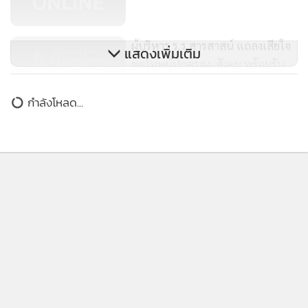
บทสนทนาให้ครูสามารถพูดคุยกับเด็กนักเรียนด้วยความเข้าใจ
447
เป็นมิตร ซึ่งจะช่วยให้เด็กเรียนรู้ที่จะภูมิใจอัตลักษณ์ของตนเอง
ผู้บริหาร ร.ร.สารสาสน์ แถลงเสียใจ
เคารพสิทธิความหลากหลายทางเพศ และไม่ละเมิดสิทธิของผู้อื่น
แสดงเพิ่มเติม
ขอโทษผู้ปกครอง-สังคม พร้อมรับ
ผิดชอบสิ่งที่เกิดขึ้น
11,997
กำลังโหลด...
นักวิ่งฮือฮา! เผย “ธนาธร” วิ่งเทรลที่
ระยอง 50 กม. น้องชาย “เบอร์ดี้”
มาด้วย
14,994