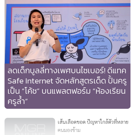
363
เพื่อให้หลักสูตรฯ สามารถมุ่งสร้างการเคารพในความแตกต่าง
ลดเด็กบูลลี่ทางเพศบนไซเบอร์! ดีแทค
หลากหลาย และเคารพในคุณค่าของความเป็นมนุษย์ สอดคล้อง
Safe Internet จัดหลักสูตรเด็ด ปั้นครู
การใช้กฎหมายสิทธิมนุษยชนระหว่างประเทศ ที่ว่า 'มนุษย์ทุกคน
ย่อมเกิดมาโดยอิสระและเสมอภาคกันในศักดิ์ศรีและสิทธิต่างๆ
เป็น “โค้ช” บนแพลตฟอร์ม “ห้องเรียน
วิถีทางเพศ (sexual orientation) และอัตลักษณ์ทางเพศ
ครูล้ำ”
(gender identity) คืออัตลักษณ์พื้นฐานของความเป็นมนุษย์'
เส้นเลือดขอด ปัญหาใกล้ตัวที่หลาย
นอกจากนี้ หลักสูตรฯ ยังมีการแนะนำวิธีการใช้อุปกรณ์การสอน
คนมองข้าม
ให้ครูนำไปปรับใช้เพื่อให้คำแนะนำแก่เด็กนักเรียน และแนะนำ