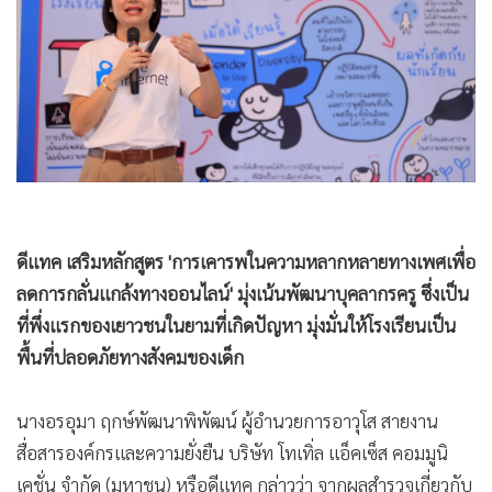
•
Good health & Well-being
•
Green Innovation & SD
•
Management & HR
•
MGR Live
•
Infographic
•
การเมือง
•
ท่องเที่ยว
•
กีฬา
ดีแทค เสริมหลักสูตร 'การเคารพในความหลากหลายทางเพศเพื่อ
•
ต่างประเทศ
ลดการกลั่นแกล้งทางออนไลน์' มุ่งเน้นพัฒนาบุคลากรครู ซึ่งเป็น
•
Special Scoop
ที่พึ่งแรกของเยาวชนในยามที่เกิดปัญหา มุ่งมั่นให้โรงเรียนเป็น
•
เศรษฐกิจ-ธุรกิจ
พื้นที่ปลอดภัยทางสังคมของเด็ก
•
จีน
•
ชุมชน-คุณภาพชีวิต
นางอรอุมา ฤกษ์พัฒนาพิพัฒน์ ผู้อำนวยการอาวุโส สายงาน
•
อาชญากรรม
สื่อสารองค์กรและความยั่งยืน บริษัท โทเทิ่ล แอ็คเซ็ส คอมมูนิ
•
Motoring
เคชั่น จำกัด (มหาชน) หรือดีแทค กล่าวว่า จากผลสำรวจเกี่ยวกับ