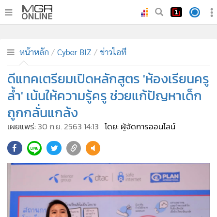
•
หน้าหลัก
•
ทันเหตุการณ์
หน้าหลัก
Cyber BIZ
ข่าวไอที
•
ภาคใต้
ดีแทคเตรียมเปิดหลักสูตร 'ห้องเรียนครู
•
ภูมิภาค
ล้ำ' เน้นให้ความรู้ครู ช่วยแก้ปัญหาเด็ก
•
Online Section
ถูกกลั่นแกล้ง
•
บันเทิง
เผยแพร่:
30 ก.ย. 2563 14:13
โดย: ผู้จัดการออนไลน์
•
ผู้จัดการรายวัน
•
คอลัมนิสต์
209
•
ละคร
•
CbizReview
•
Cyber BIZ
•
ผู้จัดกวน