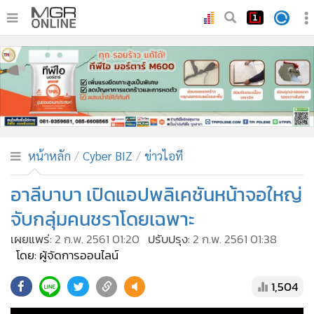
•
หน้าหลัก
•
ทันเหตุการณ์
•
ภาคใต้
•
ภูมิภาค
•
Online Section
หน้าหลัก
Cyber BIZ
ข่าวไอที
•
บันเทิง
•
ผู้จัดการรายวัน
อาลีบาบา เปิดแอปพลิเคชันหน้าจอใหญ่
•
คอลัมนิสต์
จับกลุ่มคนชราโดยเฉพาะ
•
ละคร
เผยแพร่:
2 ก.พ. 2561 01:20
ปรับปรุง:
2 ก.พ. 2561 01:38
•
CbizReview
โดย: ผู้จัดการออนไลน์
•
Cyber BIZ
1,504
•
ผู้จัดกวน