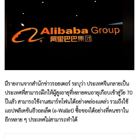
•
Good health & Well-being
•
Green Innovation & SD
•
Management & HR
•
MGR Live
•
Infographic
•
การเมือง
•
ท่องเที่ยว
•
กีฬา
•
ต่างประเทศ
มีรายงานจากสำนักข่าวรอยเตอร์ ระบุว่า ประเทศจีนกลายเป็น
•
Special Scoop
ประเทศที่สามารถฝึกให้ผู้สูงอายุที่หลายคนอายุเกือบเข้าสู่วัย 70
•
เศรษฐกิจ-ธุรกิจ
ปีแล้ว สามารถใช้งานสมาร์ทโฟนได้อย่างคล่องแคล่ว รวมถึงใช้
•
จีน
แอปพลิเคชันอีวอลเล็ต (e-Wallet) ซื้อของได้อย่างที่คนชราใน
•
ชุมชน-คุณภาพชีวิต
อีกหลาย ๆ ประเทศไม่สามารถทำได้
•
อาชญากรรม
•
Motoring