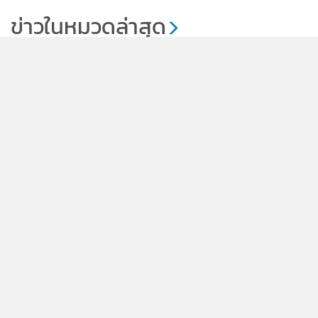
เปอร์มาร์เก็ตที่จะซื้อ “ซาลาห์”
ข่าวในหมวดล่าสุด
แบบถูกๆ
2,186
5G แรงไม่พอ! Huawei ผนึกกำลังรอบใหม่ เข็นไทยสู่ยุค
1
Mobile AI ด้วยเครือข่าย 5G-Advanced
2
3
ยอดจอง Galaxy Z ซีรีส์พุ่ง 30% 'Fold 8' นิยมสุด
'ดีอี' ปั้น Tech Forces เริ่ม ก.ย.69 อัปสกิลทหารอาสา
4
2.5 หมื่นคน รับเงิน 1.5 หมื่นบาท
ข่าวอื่นในหมวด