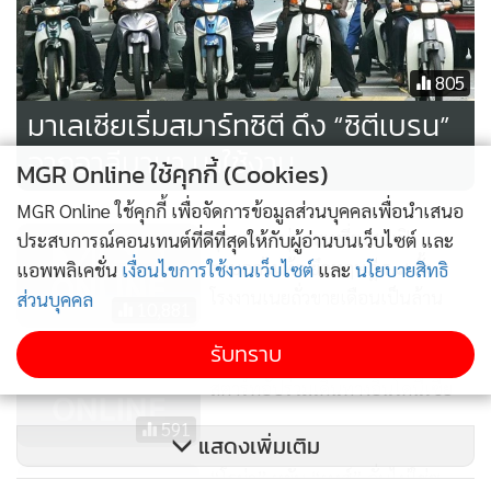
805
มาเลเซียเริ่มสมาร์ทซิตี ดึง “ซิตีเบรน”
จากอาลีบาบา มาใช้งาน
MGR Online ใช้คุกกี้ (Cookies)
MGR Online ใช้คุกกี้ เพื่อจัดการข้อมูลส่วนบุคคลเพื่อนำเสนอ
สุดยอด หนุ่มกะเหรี่ยงสบเปิง
ประสบการณ์คอนเทนต์ที่ดีที่สุดให้กับผู้อ่านบนเว็บไซต์ และ
ตาบอดไม่ท้อ ยึดทฤษฎี ร.๙ ตั้ง
แอพพลิเคชั่น
เงื่อนไขการใช้งานเว็บไซต์
และ
นโยบายสิทธิ
โรงงานเนยถั่วขายเดือนเป็นล้าน
ส่วนบุคคล
10,881
รับทราบ
กูเกิล ประกาศลงทุนใน “โก-เจ็ก”
สตาร์ทอัปร่วมเดินทางอินโดนีเซีย
591
แสดงเพิ่มเติม
“โรม่า” หยัน “หงส์” ลั่นไม่ใช่ซู