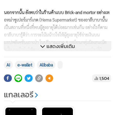
นอกจากนั้น ยังพบว่าในร้านค้าแบบ Brick-and mortor อย่างเห
อหม่าซูเปอร์มาร์เกต (Hema Supermarket) ของอาลีบาบานั้น
เป็นสถานที่หนึ่งที่พบผู้สูงอายุได้บ่อยมากเช่นกัน อย่างไรก็ตาม
อาลีบาบารู้ดีว่า การจะโน้มน้าวใจให้ผู้สูงอายุใช้จ่ายเงินบน
แอปพลิเคชันเถาเป่า ในปริมาณมาก ๆ เหมือนกลุ่มมิลเลนเนีย
แสดงเพิ่มเติม
ลนั้น คงเป็นไปได้ยาก เพราะในปัจจุบัน ผู้ใช้งานเถาเป่า ที่มี
ประมาณ 468 รายนั้น ก็มีคนชรา (อายุระหว่าง 60-69 ปี) เพียง 6
ล้านคนเท่านั้นเอง แต่อย่างน้อย การสามารถดึงผู้ใช้งานเข้ามา
AI
e-wallet
Alibaba
แพลตฟอร์มเพิ่ม ก็จะช่วยในด้านโฆษณาว่าสามารถเข้าถึงผู้ใช้
1,504
งานได้หลายกลุ่มด้วยนั่นเอง
แกลเลอรี
ปัจจุบัน จีนมีประชากรอินเทอร์เน็ตที่มีอายุมากกว่า 60 ปีขึ้นไป
ราว 230 ล้านคน ซึ่งคิดเป็น 16 เปอร์เซ็นต์ของประชากร
อินเทอร์เน็ตทั้งหมด ซึ่งคาดว่า ภายในปี 2050 ตัวเลขนี้จะเพิ่มขึ้น