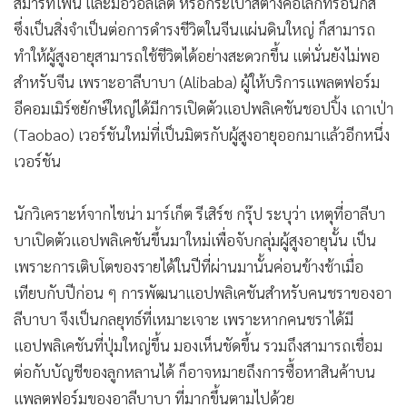
สมาร์ทโฟน และมีอีวอลเล็ต หรือกระเป๋าสตางค์อิเล็กทรอนิกส์
ซึ่งเป็นสิ่งจำเป็นต่อการดำรงชีวิตในจีนแผ่นดินใหญ่ ก็สามารถ
ทำให้ผู้สูงอายุสามารถใช้ชีวิตได้อย่างสะดวกขึ้น แต่นั่นยังไม่พอ
สำหรับจีน เพราะอาลีบาบา (Alibaba) ผู้ให้บริการแพลตฟอร์ม
อีคอมเมิร์ซยักษ์ใหญ่ได้มีการเปิดตัวแอปพลิเคชันชอปปิ้ง เถาเป่า
(Taobao) เวอร์ชันใหม่ที่เป็นมิตรกับผู้สูงอายุออกมาแล้วอีกหนึ่ง
เวอร์ชัน
นักวิเคราะห์จากไชน่า มาร์เก็ต รีเสิร์ช กรุ๊ป ระบุว่า เหตุที่อาลีบา
บาเปิดตัวแอปพลิเคชันขึ้นมาใหม่เพื่อจับกลุ่มผู้สูงอายุนั้น เป็น
เพราะการเติบโตของรายได้ในปีที่ผ่านมานั้นค่อนข้างช้าเมื่อ
เทียบกับปีก่อน ๆ การพัฒนาแอปพลิเคชันสำหรับคนชราของอา
ลีบาบา จึงเป็นกลยุทธ์ที่เหมาะเจาะ เพราะหากคนชราได้มี
แอปพลิเคชันที่ปุ่มใหญ่ขึ้น มองเห็นชัดขึ้น รวมถึงสามารถเชื่อม
ต่อกับบัญชีของลูกหลานได้ ก็อาจหมายถึงการซื้อหาสินค้าบน
แพลตฟอร์มของอาลีบาบา ที่มากขึ้นตามไปด้วย