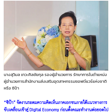
•
Good health & Well-being
•
Green Innovation & SD
•
Management & HR
•
MGR Live
•
Infographic
•
การเมือง
•
ท่องเที่ยว
•
กีฬา
•
ต่างประเทศ
•
Special Scoop
นางสุวิมล เทวะศิลชัยกุล รองผู้อำนวยการ รักษาการในตำแหน่ง
•
เศรษฐกิจ-ธุรกิจ
ผู้อำนวยการสำนักงานส่งเสริมอุตสาหกรรมซอฟต์แวร์แห่งชาติ
•
จีน
หรือ ซิป้า
•
ชุมชน-คุณภาพชีวิต
•
อาชญากรรม
“ซิป้า” จัดงานระดมความคิดเห็นภาคเอกชนภายใต้แนวทางการ
•
Motoring
ขับเคลื่อนเข้าสู่ Digital Economy ก่อนตั้งคณะทำงานต่อยอดไป