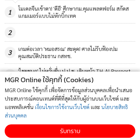
สำหรับในส่วนของแอนิเมชันนั้น ปัจจุบันผู้ประกอบการ
โมเดลจีนเข้าตา! 'ดีอี' ศึกษากม.คุมแพลตฟอร์ม สกัดส
1
แกมเมอร์แบบไม่หักบิ๊กเทค
แอนิเมชันยังมีความเข้มแข็งอยู่ แต่ยังขาดการพัฒนาให้มี
คุณภาพอย่างต่อเนื่อง ดังนั้น จึงต้องส่งเสริมให้เอกชนไทยผลิต
2
ภาพยนตร์แอนิเมชันดีๆ ให้มากขึ้น เพราะประเทศไทยมี
ศักยภาพ และทักษะต่างๆ ที่ถือเป็นจุดแข็ง แม้แอนิเมชันใน
เกมต่อเวลา 'หมอสรณ' สะดุด! ศาลไม่รับฟ้องปม
3
อาเซียนไทยจะเป็นเบอร์ 1 แต่จะทำอย่างไรที่จะรักษาตำแหน่ง
คุณสมบัติประธาน กสทช.
ผู้นำให้ได้
'ไชยชนก' ไม่หวั่นยื่น ป.ป.ช. เดินหน้า TH-AI Passport
4
MGR Online ใช้คุกกี้ (Cookies)
ล็อกคิว 1 ก.ย.69 จ่ายตามใช้จริง
เช่นเดียวกับเรื่องอีเลิร์นนิ่งที่ภาคเอกชนเห็นว่าไทยต้องมี
มาตรฐานของอีเลิร์นนิ่งให้ชัดเจน เพราะปัจจุบันยังเป็นแบบต่าง
MGR Online ใช้คุกกี้ เพื่อจัดการข้อมูลส่วนบุคคลเพื่อนำเสนอ
ข่าวอื่นในหมวด
คนต่างทำ หน่วยงานราชการที่มีอีเลิร์นนิ่งทั้งหมดจึงควรที่จะนำ
ประสบการณ์คอนเทนต์ที่ดีที่สุดให้กับผู้อ่านบนเว็บไซต์ และ
มาจัดตั้งให้เป็นมาตรฐานสากล มีการแลกเปลี่ยนคอนเทนต์กัน
แอพพลิเคชั่น
เงื่อนไขการใช้งานเว็บไซต์
และ
นโยบายสิทธิ
ส่วนบุคคล
เพื่อให้คนเรียนรู้อย่างต่อเนื่อง ส่งเสริมการพัฒนาคอนเทนต์เพื่อ
สร้างมูลค่าทางเศรษฐกิจ
รับทราบ