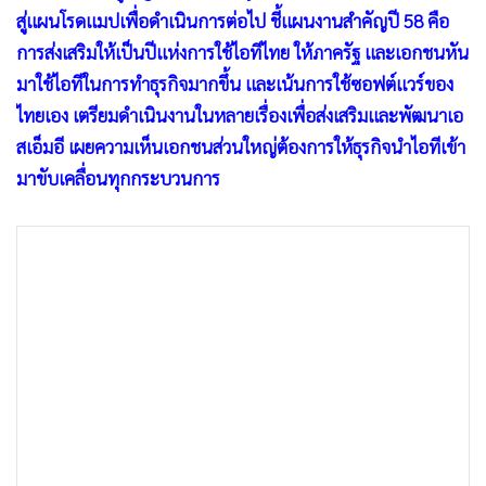
•
เกม
สู่แผนโรดแมปเพื่อดำเนินการต่อไป ชี้แผนงานสำคัญปี 58 คือ
•
วิทยาศาสตร์
การส่งเสริมให้เป็นปีแห่งการใช้ไอทีไทย ให้ภาครัฐ และเอกชนหัน
มาใช้ไอทีในการทำธุรกิจมากขึ้น และเน้นการใช้ซอฟต์แวร์ของ
•
SMEs
ไทยเอง เตรียมดำเนินงานในหลายเรื่องเพื่อส่งเสริมและพัฒนาเอ
•
หุ้น
สเอ็มอี เผยความเห็นเอกชนส่วนใหญ่ต้องการให้ธุรกิจนำไอทีเข้า
•
อินโดจีน
มาขับเคลื่อนทุกกระบวนการ
•
กองทุนรวม
•
Celeb Online
•
Factcheck
•
ญี่ปุ่น
•
News1
•
Gotomanager