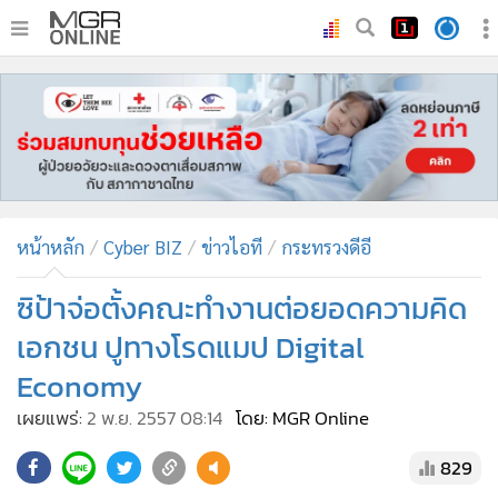
•
หน้าหลัก
•
ทันเหตุการณ์
•
ภาคใต้
•
ภูมิภาค
•
Online Section
หน้าหลัก
Cyber BIZ
ข่าวไอที
กระทรวงดีอี
•
บันเทิง
•
ผู้จัดการรายวัน
ซิป้าจ่อตั้งคณะทำงานต่อยอดความคิด
•
คอลัมนิสต์
เอกชน ปูทางโรดแมป Digital
•
ละคร
Economy
•
CbizReview
เผยแพร่:
2 พ.ย. 2557 08:14
โดย: MGR Online
•
Cyber BIZ
•
ผู้จัดกวน
829