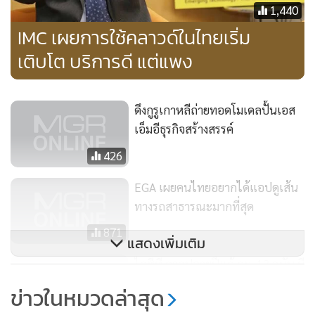
1,440
IMC เผยการใช้คลาวด์ในไทยเริ่ม
เติบโต บริการดี แต่แพง
ดึงกูรูเกาหลีถ่ายทอดโมเดลปั้นเอส
นอกจากนี้ เอกชนทุกรายเห็นด้วยต่อแนวนโยบายDigital
เอ็มอีธุรกิจสร้างสรรค์
Economy มีความสำคัญ แต่จะต้องมีการผลักดันให้ประชาชน
426
และองค์กรต่างๆ มาเข้าร่วมให้มากขึ้น อย่างเช่น การเสียภาษี
EGA เผยคนไทยอยากได้แอปดูเส้น
ส่วนบุคคลผ่านอิเล็กทรอนิกส์ ที่ถือเป็นการที่ทำให้รัฐกับ
ทางรถสาธารณะมากที่สุด
ประชาชนใช้ Digital Economyร่วมกัน แต่ยังต้องมีการจูงใจให้
เข้ามาใช้มากขึ้น เช่น การให้ส่วนลดเพิ่ม หรือคืนเงินให้เร็วขึ้น
871
แสดงเพิ่มเติม
ส่วนในภาคอุตสาหกรรมนั้นต้องดูว่าอุตสาหกรรมไหนเป็น
ไอซีที คาดปลายปีแก้ กม. 13 ฉบับ มี
อุตสาหกรรมหลักต้องส่งเสริมก่อน โดยต้องกำหนดนโยบายร่วม
ผลดันดิจิตอลอีโคโนมีเดินหน้า
กันว่าจะหนุนอุตสาหกรรมไหนก่อน
ข่าวในหมวดล่าสุด
1,145