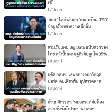
•
Good health & Well-being
ฟรี
•
Green Innovation & SD
1 สัปดาห์
•
Management & HR
'สคส.' ไล่ล่าต้นตอ 'หมอพร้อม-TSD'
•
MGR Live
ข้อมูลรั่วเขย่าความเชื่อมั่น
•
Infographic
1 สัปดาห์
•
การเมือง
•
ท่องเที่ยว
ครม.รับแผน Big Data ฉบับแรกของ
ไทย หวังปั้นเศรษฐกิจข้อมูลโต 35%
•
กีฬา
1 สัปดาห์
•
ต่างประเทศ
•
Special Scoop
อดีต กสทช. เสนอทางออกวิกฤต
•
เศรษฐกิจ-ธุรกิจ
บอร์ด 'คนเดียวพ้น อุปสรรคหาย'
•
จีน
1 สัปดาห์
•
ชุมชน-คุณภาพชีวิต
•
อาชญากรรม
ค้านมติสรรหา! 'หมอสรณ' จ่อฟ้อง
ศาล ยันยังนั่งประธาน กสทช.
•
Motoring