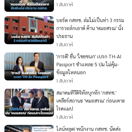
1 สัปดาห์
•
เกม
•
วิทยาศาสตร์
บอร์ด กสทช. ล่มไม่เป็นท่า 3 กรรม
•
SMEs
การวอล์กเอาต์ ค้าน 'หมอสรณ' นั่ง
•
หุ้น
ประธาน
•
อินโดจีน
1 สัปดาห์
•
กองทุนรวม
'การดี' ยื่น 'ไชยชนก' เบรก TH-AI
•
Celeb Online
Passport ชำแหละ 5 ปม ไม่คุ้ม-
•
Factcheck
ข้อมูลไหลนอก
•
ญี่ปุ่น
1 สัปดาห์
•
News1
สมาคมทีวีดิจิทัลบุกทัก 'กสทช.'
•
Gotomanager
เคลียร์สถานะ 'หมอสรณ' ก่อนเคาะ
โรดแมป
1 สัปดาห์
ไลน์หลุด! พนักงาน กสทช. นัดส่ง