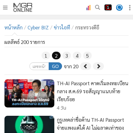
•
หน้าหลัก
หน้าหลัก
Cyber BIZ
ข่าวไอที
กระทรวงดีอี
•
ทันเหตุการณ์
•
ภาคใต้
ผลลัพธ์ 200 รายการ
•
ภูมิภาค
1
2
3
4
5
•
Online Section
GO
จาก 20
•
บันเทิง
•
ผู้จัดการรายวัน
TH-AI Passport คาดเริ่มลงทะเบียน
•
คอลัมนิสต์
กลาง ส.ค.69 รอสัญญาแนบท้าย
•
ละคร
เรียบร้อย
•
CbizReview
4 วัน
•
Cyber BIZ
กูรูเทคล่าชื่อค้าน TH-AI Passport
•
ผู้จัดกวน
จ่ายแพงแต่ได้ AI ไม่ฉลาดเท่าของ