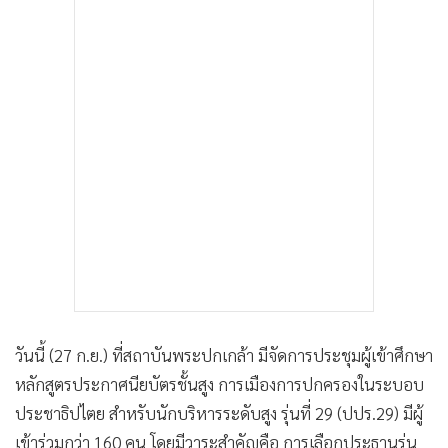
•
เกม
•
วิทยาศาสตร์
•
SMEs
•
หุ้น
•
อินโดจีน
•
กองทุนรวม
•
Celeb Online
•
Factcheck
•
ญี่ปุ่น
•
News1
•
Gotomanager
วันนี้ (27 ก.ย.) ที่สถาบันพระปกเกล้า มีจัดการประชุมผู้เข้าศึกษา
หลักสูตรประกาศนียบัตรชั้นสูง การเมืองการปกครองในระบอบ
ประชาธิปไตย สำหรับนักบริหารระดับสูง รุ่นที่ 29 (ปปร.29) มีผู้
เข้าร่วมกว่า 160 คน โดยมีวาระสำคัญคือ การเลือกประธานรุ่น