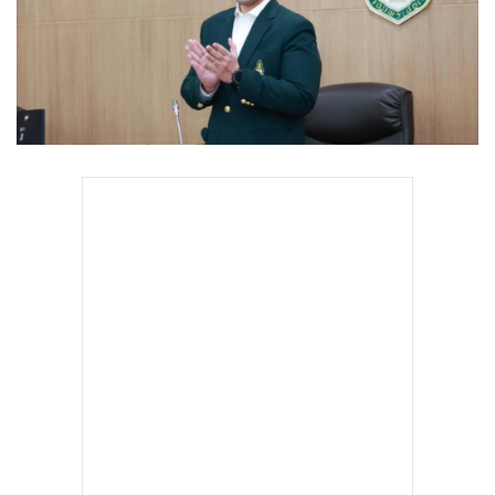
•
Good health & Well-being
•
Green Innovation & SD
•
Management & HR
•
MGR Live
•
Infographic
•
การเมือง
•
ท่องเที่ยว
•
กีฬา
•
ต่างประเทศ
•
Special Scoop
•
เศรษฐกิจ-ธุรกิจ
•
จีน
•
ชุมชน-คุณภาพชีวิต
•
อาชญากรรม
•
Motoring