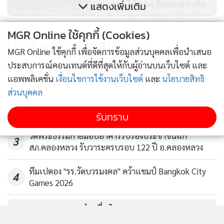
ศาล รธน.ให้ กกต.ยื่นเอกสารเพิ่ม
แสดงเพิ่มเติม
ภายใน 7 วัน กรณียื่นขอให้ยุบก้าว
ไกล
MGR Online ใช้คุกกี้ (Cookies)
56
ข่าวในหมวดล่าสุด
MGR Online ใช้คุกกี้ เพื่อจัดการข้อมูลส่วนบุคคลเพื่อนำเสนอ
ประสบการณ์คอนเทนต์ที่ดีที่สุดให้กับผู้อ่านบนเว็บไซต์ และ
ศจย. สานพลัง 4 ภาคีเครือข่าย “หวาน เค็ม เมา ควัน”
1
แอพพลิเคชั่น
เงื่อนไขการใช้งานเว็บไซต์
และ
นโยบายสิทธิ
หยุด! สินค้าที่บ่อนทำลายสุขภาพคนไทย
ส่วนบุคคล
2
รับทราบ
วัดพระธรรมกายมอบอาคารรับรองประชาชนแก่
3
สภ.คลองหลวง รับวาระครบรอบ 122 ปี อ.คลองหลวง
ทีมเปตอง "รร.วัดบวรมงคล" คว้าแชมป์ Bangkok City
4
Games 2026
ข่าวอื่นในหมวด