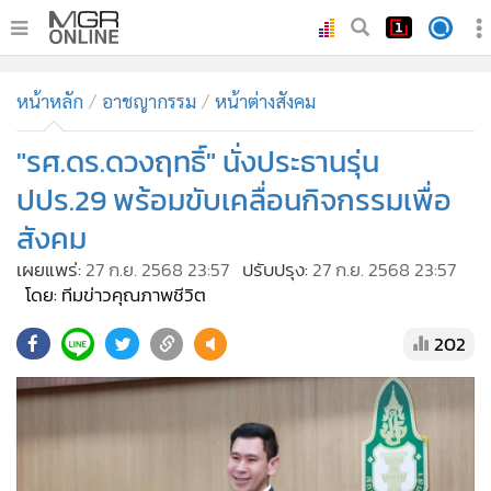
•
หน้าหลัก
หน้าหลัก
อาชญากรรม
หน้าต่างสังคม
•
ทันเหตุการณ์
•
"รศ.ดร.ดวงฤทธิ์" นั่งประธานรุ่น
ภาคใต้
•
ภูมิภาค
ปปร.29 พร้อมขับเคลื่อนกิจกรรมเพื่อ
•
Online Section
สังคม
•
บันเทิง
เผยแพร่:
27 ก.ย. 2568 23:57
ปรับปรุง:
27 ก.ย. 2568 23:57
•
ผู้จัดการรายวัน
โดย: ทีมข่าวคุณภาพชีวิต
•
คอลัมนิสต์
202
•
ละคร
•
CbizReview
•
Cyber BIZ
•
ผู้จัดกวน