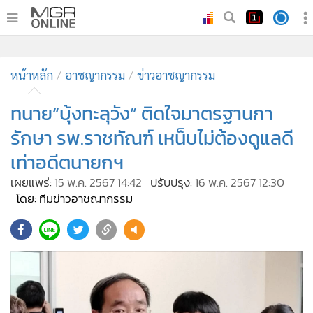
•
หน้าหลัก
•
หน้าหลัก
ทันเหตุการณ์
อาชญากรรม
ข่าวอาชญากรรม
•
ภาคใต้
ทนาย“บุ้งทะลุวัง” ติดใจมาตรฐานกา
•
ภูมิภาค
รักษา รพ.ราชทัณฑ์ เหน็บไม่ต้องดูแลดี
•
Online Section
เท่าอดีตนายกฯ
•
บันเทิง
เผยแพร่:
15 พ.ค. 2567 14:42
ปรับปรุง:
16 พ.ค. 2567 12:30
•
ผู้จัดการรายวัน
โดย: ทีมข่าวอาชญากรรม
•
คอลัมนิสต์
•
ละคร
•
CbizReview
•
Cyber BIZ
•
ผู้จัดกวน