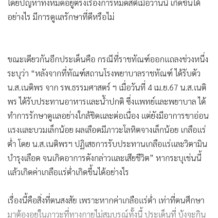
โดยปัญหาทั้งหมดอยู่ตรงเรื่องการหมดสติเมื่อวานนี้ เกิดขึ้นได้
อย่างไร มีการดูแลรักษาที่ดีหรือไม่
ขณะเดียวกันอีกประเด็นคือ กรณีที่ราชทัณฑ์ออกแถลงช่วงหนึ่ง
ระบุว่า “หลังจากที่ทัณฑ์สถานโรงพยาบาลราชทัณฑ์ ได้รับตัว
น.ส.เนติพร จาก รพ.ธรรมศาสตร์ ฯ เมื่อวันที่ 4 เม.ย.67 น.ส.เนติ
พร ได้รับประทานอาหารและน้ำปกติ ซึ่งแพทย์และพยาบาล ได้
ทำการรักษาดูแลอย่างใกล้ชิดและต่อเนื่อง แต่ยังมีอาการขาอ่อน
แรงและบวมเล็กน้อย ผลเลือดมีภาวะโลหิตจางเล็กน้อย เกลือแร่
ต่ำ โดย น.ส.เนติพรฯ ปฏิเสธการรับประทานเกลือแร่และวิตามิน
บำรุงเลือด จนเกิดอาการดังกล่าวและเสียชีวิต” หากระบุเช่นนี้
แล้วเกิดค่าเกลือแร่ต่ำเกิดขึ้นได้อย่างไร
เรื่องนี้คือสิ่งที่ตนสงสัย เพราะหากค่าเกลือแร่ต่ำ เท่าที่ตนศึกษา
มาต้องอยู่ในภาวะที่ทางกายไม่สมบูรณ์ทั้งนี้ ประเด็นที่ บุ้งจะกิน