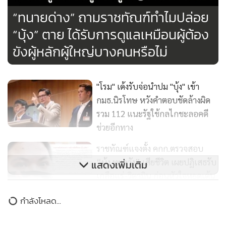
หลายอย่างบางทีการที่ใครจะตาย มันไม่ใช่ความผิดของศาล
“ทนายด่าง” ถามราชทัณฑ์ทำไมปล่อย
หรอก แต่ความผิดเริ่มต้นที่สิทธิในการประกันตัว ปล่อยตัว ยังไม่
“บุ้ง” ตาย ได้รับการดูแลเหมือนผู้ต้อง
ได้ตัดสินให้ถึงที่สุด“ผมไม่ได้พูดว่าต้องดูแลดีขนาดอดีตนายกฯ
ขังผู้หลักผู้ใหญ่บางคนหรือไม่
นะ แต่หมายถึงว่าทุกคนต้องเท่ากัน นี่คือสิ่งที่ตนอยากสอบถาม
ถาม รมว.ยธ.” นายกฤษฎางค์ กล่าวทั้งนี้ เพิ่งทราบว่ากรม
ราชทัณฑ์จะมีการแถลงข่าวกรณีเกิดขึ้นในเวลา 11.00 น. ซึ่งส่วน
"โรม" เด้งรับจ่อนำปม "บุ้ง" เข้า
กมธ.นิรโทษ หวังคำตอบชัดล้างผิด
ตัวมองว่าจำเป็นแถลง เดี๋ยวลองฟังดู หากมีโอกาสเชิญตนไปด้วย
รวม 112 แนะรัฐใช้กลไกชะลอคดี
ก็พร้อมไป
ช่วยอีกทาง
ราชทัณฑ์แจงตั้ง คกก.ตรวจสอบ
“บุ้ง ทะลุวัง” เสียชีวิต เผยปฏิเสธรับ
แสดงเพิ่มเติม
เกลือแร่-วิตามิน ก่อนหัวใจหยุดเต้น
ฉับพลัน
กำลังโหลด...
วุฒิสภาจับขรก.อบรมCPR กู้ชีพ
ฉุกเฉิน เตรียมรับมือเปิดสมัยประชุม