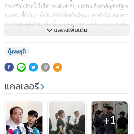
ข้าวหรือไม่กินนั้นไม่ใช่ประเด็นสำคัญ แต่ประเด็นสำคัญคือรัฐจะ
ดูแลคน ที่ยังไม่ถูกตัดสินว่าผิดได้อย่างมีคุณภาพหรือไม่ และหาก
วันหนึ่งศาลตัดสินยกฟ้องขึ้นมา แล้วเขามาตายใน รพ. มองว่ามัน
แสดงเพิ่มเติม
เป็นสิ่งที่ไม่สมควรอีกประเด็นที่คาใจมากคือการรักษาพยาบาล
ช่วงเช้าเมื่อวานนี้ (14 พ.ค.67) เวลาเด็กหมดสติไป หัวใจไม่
ทำงาน โดยศักยภาพของ รพ.ราชทัณฑ์ ดูแลไม่ได้ เพราะใช้ เวลา
บุ้งทะลุวัง
ปั๊มหัวใจนานกว่าจะส่งมาที่ รพ.ธรรมศาสตร์ ตั้งคำถามว่า ทำไม
ไม่ตัดสินใจส่งก่อน
แกลเลอรี
โดยทั้งหมดนี้ต้องถามนายทวี สอดส่อง รัฐมนตรีว่าการกระทรวง
ยุติธรรม ซึ่งทั้งหมดนี้เป็นสิ่งที่ตนกังวลใจเพราะเป็นเรื่องละเอียด
อ่อน ดังนั้น ขอเรียกร้องไปตรงนี้เลยแล้วกันว่า ขอให้นายทวี ช่วย
ดูแลรักษาพยานหลักฐานพยานหลักฐานต่างๆที่เกิดขึ้นในเมื่อ
+1
วานนี้ ที่ รพ.ราชทัณฑ์ไว้ให้ดี ว่า เกิดอะไรขึ้น