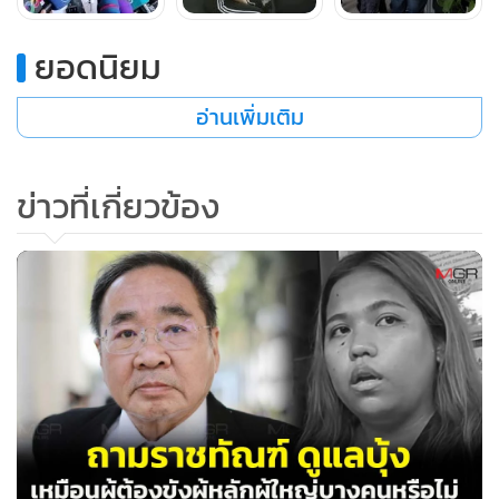
เมื่อถามว่าเหตุใดถึงกังวลเรื่องพยานหลักฐาน นายกฤษฎางค์
ระบุว่า เอากันจริงๆ หากเราย้อนดูประวัติศาสตร์ทางการเมือง
ยอดนิยม
ไทย ปี 53-54 ก็มีผู้ต้องขังติดเชื้อเสียชีวิตในเรือนจำเยอะ ซึ่งสิ่งที่
กังวลใจคือ เมื่อวานนี้สรุปแล้วเกิดอะไรขึ้นกับบุ้ง พยานปาก
อ่านเพิ่มเติม
สำคัญอาจจะเป็น น.ส.ทานตะวัน ตัวตุลานนท์ เพราะอยู่ใกล้เคียง
กัน และบุ้งหมดสติไปกี่โมง มีการรักษาพยาบาลอย่างถูกต้องหรือ
ข่าวที่เกี่ยวข้อง
ไม่ ซึ่งพวกนี้ต้องมีภาพกล้องวงจรปิดตลอดเวลาอยู่แล้ว และต้อง
ตรวจสอบด้วยว่ามีการพาไปรักษาที่ไหนหรือไม่ รวมทั้งต้องดูด้วย
ว่าอาหารที่กิน ยาที่ให้ก่อนเกิดเหตุใครเป็นคนให้ และเป็นยา
อะไร ซึ่งทั้งหมดนี้ล้วนเป็นข้อมูลที่อยู่ในรายงานแพทย์ อยากให้
รมว.ยธ.มีคำสั่งเด็ดขาดให้ รวบรวมพยานหลักฐานเหล่านี้ไว้และ
ให้คนกลางเข้าไปตรวจสอบ
นายกฤษฎางค์ ยังบอกว่า จริงๆความตายเป็นเรื่องปกติ ทุกคน
ต้องตายอยู่แล้ว แต่ถ้ามันไม่สมควร แต่เรื่องนี้ไม่ใช่เรื่องการเมือง
หรอก มันเป็น ประเด็นที่ว่ามาตรฐานของรัฐ ซึ่งสะท้อนอะไร