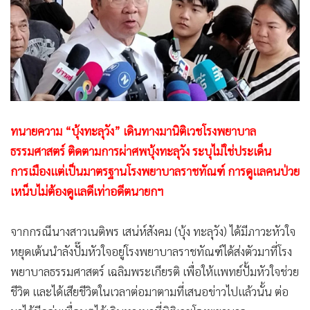
•
Good health & Well-being
•
Green Innovation & SD
•
Management & HR
•
MGR Live
•
Infographic
•
การเมือง
•
ท่องเที่ยว
ทนายความ “บุ้งทะลุวัง” เดินทางมานิติเวชโรงพยาบาล
•
กีฬา
ธรรมศาสตร์ ติดตามการผ่าศพบุ้งทะลุวัง ระบุไม่ใช่ประเด็น
การเมืองแต่เป็นมาตรฐานโรงพยาบาลราชทัณฑ์ การดูแลคนป่วย
•
ต่างประเทศ
เหน็บไม่ต้องดูแลดีเท่าอดีตนายกฯ
•
Special Scoop
•
เศรษฐกิจ-ธุรกิจ
จากกรณีนางสาวเนติพร เสน่ห์สังคม (บุ้ง ทะลุวัง) ได้มีภาวะหัวใจ
•
จีน
หยุดเต้นนำลังปั๊มหัวใจอยู่โรงพยาบาลราชทัณฑ์ได้ส่งตัวมาที่โรง
•
ชุมชน-คุณภาพชีวิต
พยาบาลธรรมศาสตร์ เฉลิมพระเกียรติ เพื่อให้แพทย์ปั้มหัวใจช่วย
•
อาชญากรรม
ชีวิต และได้เสียชีวิตในเวลาต่อมาตามที่เสนอข่าวไปแล้วนั้น ต่อ
•
Motoring