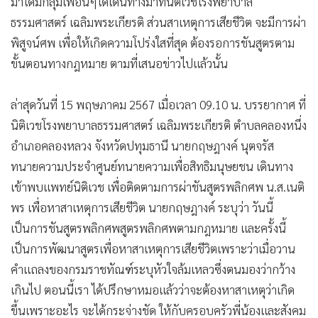
มาได้มีกลุ่มเพื่อนๆได้เดินทางมาที่นิติเวชโรงพยาบาล
•
เกม
ธรรมศาสตร์ เฉลิมพระเกียรติ ส่วนสาเหตุการเสียชีวิต จะมีการผ่า
•
วิทยาศาสตร์
พิสูจน์ศพ เพื่อให้เกิดความโปร่งใสที่สุด ต้องรอการชันสูตรตาม
•
SMEs
ขั้นตอนทางกฎหมาย ตามที่เสนอข่าวไปแล้วนั้น
•
หุ้น
•
อินโดจีน
ล่าสุดวันที่ 15 พฤษภาคม 2567 เมื่อเวลา 09.10 น. บรรยากาศ ที่
•
กองทุนรวม
นิติเวชโรงพยาบาลธรรมศาสตร์ เฉลิมพระเกียรติ ตำบลคลองหนึ่ง
•
Celeb Online
อำเภอคลองหลวง จังหวัดปทุมธานี นายกฤษฎางค์ นุตจรัส
•
Factcheck
ทนายความประจำศูนย์ทนายความเพื่อสิทธิมนุษยชน เดินทาง
เข้าพบแพทย์นิติเวช เพื่อติดตามการผ่าชันสูตรพลิกศพ น.ส.เนติ
•
ญี่ปุ่น
พร เพื่อหาสาเหตุการเสียชีวิต นายกฤษฎางค์ ระบุว่า วันนี้
•
News1
เป็นการชันสูตรพลิกศพสูตรพลิกศพตามกฎหมาย และครั้งนี้
•
Gotomanager
เป็นการพัฒนาสูตรเพื่อหาสาเหตุการเสียชีวิตเพราะว่าเมื่อวาน
คำแถลงของกรมราชทัณฑ์ระบุหัวใจล้มเหลวซึ่งตนมองว่ากว้าง
เกินไป ตอนนี้เรา ได้ปรึกษาหมอแล้วว่าจะต้องหาสาเหตุว่าเกิด
ขึ้นเพราะอะไร จะได้กระจ่างชัด ให้กับครอบครัวพี่น้องและสังคม