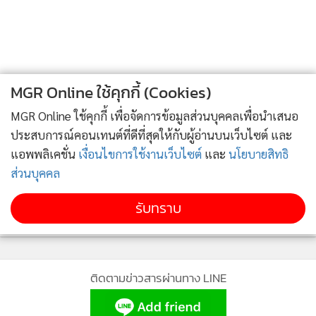
อีกปัจจัยหนึ่งที่ทำให้การอยู่ครอบเทอมของนายกฯเป็นไปได้ คือ
สถานะของพรรคก้าวไกลในปัจจุบันไม่ได้เข้มแข็งเหมือนช่วง
เลือกตั้ง เนื่องจากอนาคตของพรรคก้าวไกลยังไม่มีความแน่นอน
มากนัก อันมาจากการมีคดีความอยู่ในศาลรัฐธรรมนูญ
MGR Online ใช้คุกกี้ (Cookies)
MGR Online ใช้คุกกี้ เพื่อจัดการข้อมูลส่วนบุคคลเพื่อนำเสนอ
ทั้งคดีการถือหุ้นไอทีวีของนายพิธา ลิ้มเจริญรัตน์ และ คดียุบ
ประสบการณ์คอนเทนต์ที่ดีที่สุดให้กับผู้อ่านบนเว็บไซต์ และ
พรรคจากการเสนอแก้ไขประมวลกฎหมายอาญามาตรา 112
แอพพลิเคชั่น
เงื่อนไขการใช้งานเว็บไซต์
และ
นโยบายสิทธิ
ส่วนบุคคล
แม้ว่าพรรคก้าวไกล จะได้เตรียมแกนนำแถวสองหรือแถวสาม
โดยอาจให้ 'ศิริกัญญา ตันสกุล' เป็นหัวหน้าพรรคคนต่อไป แต่จะ
รับทราบ
แน่ใจได้อย่างไรว่ากระแสจะแรงได้เท่ากับเมื่อครั้งมี 'พิธา'
จึงเหลือแค่ความสามารถของพรรคเพื่อไทยว่าจะทำอย่างไรเพื่อ
ติดตามข่าวสารผ่านทาง LINE
ให้สังคมไทยลืมเหตุการณ์ 'แกงส้มผลักรวม' เท่านั้น