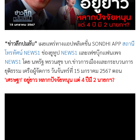
•
Good health & Well-being
•
Green Innovation & SD
•
Management & HR
•
MGR Live
•
Infographic
“ข่าวลึกปมลับ”
เผยแพร่ทางแอปพลิเคชั่น SONDHI APP
สถานี
•
การเมือง
โทรทัศน์ NEWS1
ช่องยูทูป
NEWS1
และเฟซบุ๊กแฟนเพจ
•
ท่องเที่ยว
NEWS1
โดย นพรัฐ พรวนสุข บก.ข่าวการเมืองและกระบวนการ
•
กีฬา
ยุติธรรม เครือผู้จัดการ วันจันทร์ที่ 15 มกราคม 2567 ตอน
•
ต่างประเทศ
'เศรษฐา' อยู่ยาว หลากปัจจัยหนุน แต่ 4 ปีมี 2 นายกฯ?
•
Special Scoop
•
เศรษฐกิจ-ธุรกิจ
•
จีน
•
ชุมชน-คุณภาพชีวิต
•
อาชญากรรม
•
Motoring