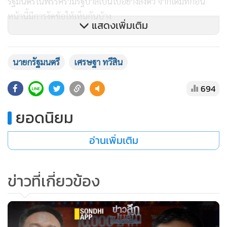
รัฐมนตรีในพรรคร่วมรัฐบาลเป็นไปอย่างลงตัว จากเดิมที่ก่อน
หน้านี้มีการงัดข้อให้เห็นกันบ้าง
แสดงเพิ่มเติม
อย่างกรณีความขัดแย้งในเรื่องการแบ่งงานในกระทรวงเกษตร
และสหกรณ์ ซึ่งเวลานี้เคลียร์ใจกันจบแล้ว
นายกรัฐมนตรี
เศรษฐา ทวีสิน
694
ส่วนงานในสภาผู้แทนราษฎร ซึ่งถือเป็นอีกกลไกสำคัญก็ทำงาน
ได้อย่างเป็นระบบมากขึ้น แม้รัฐบาลจะมีครหาว่านายกรัฐมนตรี
ยอดนิยม
ไม่ค่อยมาตอบกระทู้ในสภา แต่ดูเหมือนว่าเรื่องนี้ไม่ได้อยู่กระแส
เท่าใดนัก อีกทั้งสถานะของฝ่ายค้านโดยเฉพาะพรรค
อ่านเพิ่มเติม
ประชาธิปัตย์เอง ก็ไม่ได้มีความเป็นฝ่ายค้านมืออาชีพเหมือนใน
อดีต ส่วนหนึ่งเป็นเพราะส.ส.เก่าที่มีพรรษทางการเมืองสอบตก
ข่าวที่เกี่ยวข้อง
กันเป็นส่วนใหญ่