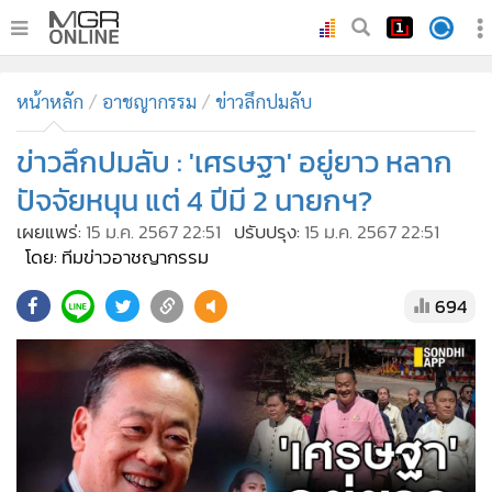
•
หน้าหลัก
หน้าหลัก
อาชญากรรม
ข่าวลึกปมลับ
•
ทันเหตุการณ์
•
ข่าวลึกปมลับ : 'เศรษฐา' อยู่ยาว หลาก
ภาคใต้
•
ภูมิภาค
ปัจจัยหนุน แต่ 4 ปีมี 2 นายกฯ?
•
Online Section
เผยแพร่:
15 ม.ค. 2567 22:51
ปรับปรุง:
15 ม.ค. 2567 22:51
•
บันเทิง
โดย: ทีมข่าวอาชญากรรม
•
ผู้จัดการรายวัน
694
•
คอลัมนิสต์
•
ละคร
•
CbizReview
•
Cyber BIZ
•
ผู้จัดกวน