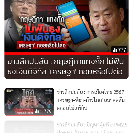
777
ข่าวลึกปมลับ : กฤษฎีกาแทงกั๊ก ไม่ฟัน
ธงเงินดิจิทัล 'เศรษฐา' ถอยหรือไปต่อ
ข่าวลึกปมลับ : การเมืองไทย 2567
'เศรษฐา-พิธา-ก้าวไกล' อนาคตสั่น
หรือแม้แต่พรรคก้าวไกลเองก็ยังวางตัวไม่ถูกกับการเป็นพรรค
คลอนไม่แพ้กัน
แกนนำฝ่ายค้าน กล่าวคือ พรรคก้าวไกลกำลังอยู่บนทางแยก
1,779
ว่าการค้านนโยบายแก้ไขปัญหาปากท้องของรัฐบาล จะทำให้
ข่าวลึกปมลับ : ปัญหาฝุ่นพิษ PM2.5
พรรคก้าวไกลเสียคะแนนหรือไม่ ซึ่งแสดงให้เห็นผ่านท่าทีของ
ปกคลุม ‘รัฐบาล-กทม.’ มืดจนมอง