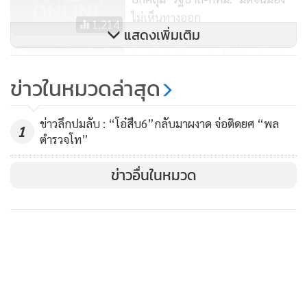
แกนนำพรรคก้าวไกลหลายคนที่มองว่าพรรคก้าวไกลจะเสนอ
ไม่เห็นทางออก
1,214
เรื่องให้ศาลรัฐธรรมนูญวินิจฉัยกฎหมายกู้เงิน 5 แสนล้านบาทใน
แสดงเพิ่มเติม
โครงการเงินดิจิทัล
ข่าวลึกปมลับ : “สมศักดิ์” กล้าตาย
กางปีกป้องทักษิณ ซื้อใจลุ้นปรับ
ข่าวในหมวดล่าสุด
พรรคก้าวไกลอาจมองว่า หากร่างกฎหมายกู้เงินไม่ผ่านด่านศาล
ครม.
1,448
รัฐธรรมนูญขึ้นมาจริงๆ โดยที่พรรคเป็นผู้ยื่นให้ศาลตีความ ย่อม
ข่าวลึกปมลับ : “โอ๋สืบ6”กลับมาผงาด จ่อติดยศ “พล
อาจถูกตีตราว่าเป็นผู้ขัดขวางการแก้ไขปัญหาปากท้อง
1
ตำรวจโท”
เหมือนเมื่อครั้งหนึ่งที่พรรคประชาธิปัตย์เคยโดนกระแสโจมตีว่า
ข่าวอื่นในหมวด
ขัดขวางความเจริญ จากการเป็นผู้ยื่นศาลรัฐธรรมนูญตีความร่าง
กฎหมายกู้เงิน 2 ล้านล้านบาท ซึ่งพรรคก้าวไกลคงไม่ให้ตัวโดน
แขวานอย่างนั้นเป็นแน่
ด้วยเหตุนี้ หากจะเรียกว่าเป็นช่วงนาทีทองที่รัฐบาลจะเก็บแต้ม
ทางการเมือง ก็คงไม่ผิดนัก