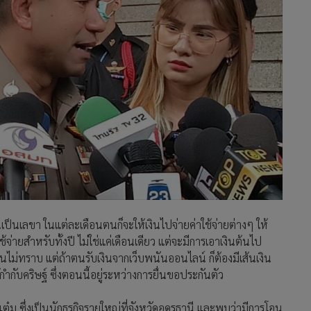
ป็นเลขา ในแต่ละเดือนตนก็จะให้เงินไปจ่ายค่าใช้จ่ายต่างๆ ให้
จ่ายสำหรับทั้งปี ไม่ใช่แค่เดือนเดียว แต่จะมีการเอาเงินต้นไป
ร ตนไม่ทราบ แต่ถ้าตนรับเงินจากเว็บพนันออนไลน์ ก็ต้องมีเส้นเงิน
้กำกับคริษฐ์ ซึ่งตอนนี้อยู่ระหว่างการยื่นขอประกันตัว
ียแต๋ม ซึ่งเป็นนักธุรกิจรายใหญ่ที่จังหวัดอุดรธานี และพบว่ามีการโอน