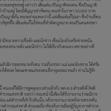
วจเอกสุรเชษฐ์ กล่าวว่า เฮียแต๋ม เป็นญาติของตน ซึ่งเป็นญาติ
ช่าบ้านอยู่ โดยมีสัญญาเช่าชัดเจน ตนเช่าในราคา 50,000 บาท
ี่เป็นญาติกัน ตนจะจ่ายแพงกว่านี้ แต่เฮียแต๋มก็ไม่เอา ซึ่งบ้านที่ตน
นบริสุทธิ์ใจ เฮียแต๋มก็ไม่ใช่คนที่ทำผิดกฎหมาย ตนเป็นคนสงขลา
่ามีทนายความชื่อดัง และนักข่าว เชื่อมโยงกับเครือข่ายพนัน
รื่องของทนายดัง และนักข่าว ไม่ได้เกี่ยวกับตนเอง เพราะอย่างที่
 แล้วมีการออกหมายจับตน รวมถึงภรรยา แม่ และน้องชาย ได้หรือ
จงได้หมด โดยเฉพาะแม่ของตนที่อายุเยอะมากแล้ว ท่านไม่รู้จัก
้ ตนเองก็ได้มีการพูดคุยเเบบส่วนตัวกับ พล.ต.อ.ดำรงศักดิ์ กิตติ
ตำรวจแห่งชาติ บอกว่า ก่อนหน้านี้เพียงได้รับรายงานว่าจะมีการ
้งก่อน แต่ตำรวจที่เข้าไปค้นนั้น กลับรายงานภายหลังจากตรวจค้น
การตำรวจแห่งชาติ ส่วนจะเกี่ยวข้องกับการเลือกผู้บัญชาการตำรวจ