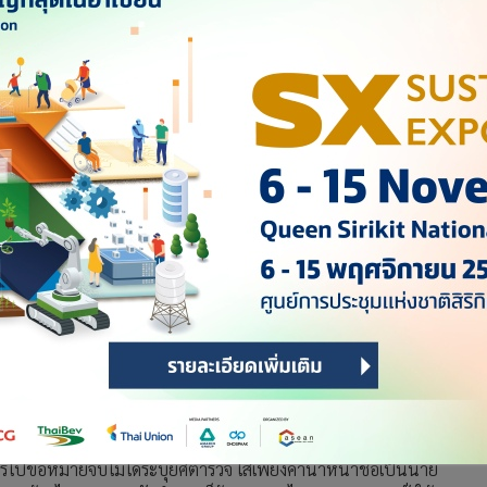
่สวนฐานละเมิดอำนาจศาล ปมตำรวจบุกค้นบ้าน ขอหมายค้นไม่บอก
ของญาติสนิท
รเชษฐ์ หักพาล รอง ผบ.ตร. เดินทางมาเพื่อยื่นคำร้องขอให้ศาล
มายค้นบ้าน
ตน ภายในซอยวิภาวดี 60 มองว่าเป็นการปกปิดข้อเท็จจริงต่อศาล
ขอหมายไม่ได้บอกศาล และแม้ชื่อผู้ถือกรรมสิทธิ์ของบ้านจะเป็นคนอื่น
้านเพื่อเข้าจับกุม สารวัตรนนท์ ตามหมายจับ ซึ่งสารวัตรนนท์
ต้องรู้อยู่แล้วว่าตนอาศัยอยู่บ้านนี่ โดยหากศาลรู้ว่าเป็นบ้าน
าม โดยการที่ตนถูกออกหมายค้นบ้าน และถูกนำกำลังยกมาเข้าค้น
จะไปยื่นขอความเป็นธรรมต่อศาลอาญากรุงเทพใต้ด้วย ว่าการออก
รไปขอหมายจับไม่ได้ระบุยศตำรวจ ใส่เพียงคำนำหน้าชื่อเป็นนาย