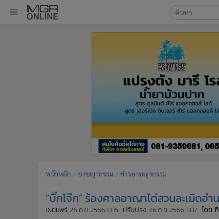
เลือกเครื่องมือท
•
หน้าหลัก
ค้นหา
•
ทันเหตุการณ์
Google
•
ภาคใต้
•
ภูมิภาค
MGR Onl
•
Online Section
ค้นหาขั
•
บันเทิง
•
ผู้จัดการรายวัน
•
คอลัมนิสต์
•
ละคร
•
CbizReview
•
Cyber BIZ
หน้าหลัก
อาชญากรรม
ข่าวอาชญากรรม
•
ผู้จัดกวน
“บิ๊กโจ๊ก” ร้องศาลอาญาไต่สวนละเมิดอ
•
Good health & Well-being
•
Green Innovation & SD
เผยแพร่:
26 ก.ย. 2566 13:15
ปรับปรุง:
26 ก.ย. 2566 13:17
โดย: 