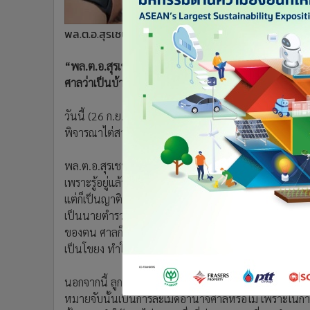
•
อินโดจีน
•
กองทุนรวม
พล.ต.อ.สุรเชษฐ์ หักพาล รอง ผบ.ตร.
•
Celeb Online
“พล.ต.อ.สุรเชษฐ์” รอง ผบ.ตร. ร้องศาลอาญาขอให้ไต
•
Factcheck
ศาลว่าเป็นบ้านใคร เผยบ้านหลังดังกล่าวตนเช่าอยู่ เป็น
•
ญี่ปุ่น
•
News1
วันนี้ (26 ก.ย.) ที่ศาลอาญารัชดา รัชดาภิเษก พล.ต.อ.สุ
•
Gotomanager
พิจารณาไต่สวนเรื่องการละเมิดอำนาจศาล กรณีการออกห
พล.ต.อ.สุรเชษฐ์ กล่าวว่า การออกหมายค้นที่ไปค้นบ้าน
เพราะรู้อยู่แล้วว่าเป็นบ้านที่ตนพักอาศัยอยู่ แต่ผู้ที่ไป
แต่ก็เป็นญาติตน และเหตุผลที่บอกว่าเป็นการขอหมายค้นบ
เป็นนายตำรวจติดตามของตน อาศัยอยู่ในบ้านหลังดังกล่าว ก็
ของตน ศาลก็จะให้ความเป็นธรรม เพราะตนยังไม่มีคดีคว
เป็นโขยง ทำให้ตนเสียชื่อเสียง
นอกจากนี้ ลูกน้องของตนที่ถูกออกหมายจับ ก็เตรียมที่
หมายจับนั้นเป็นการละเมิดอำนาจศาลหรือไม่ เพราะในกา