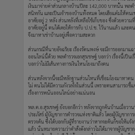
เงินมาจ่ายค่าส่วนกลางบ้านปีละ 142,000 บาทนั้น พลตำร
สนิทกัน และเป็นเจ้าของบ้านทั้งหมด โดยเฮียแต๋มให้ตนเ
อาศัยอยู่ 2 หลัง ส่วนหลังที่เหลือใช้เก็บของ ซึ่งด้วยความท
อาศัยอยู่นี้ ตนได้เคยให้การกับ ป.ป.ช. ไว้นานแล้ว และต
จึงมาหาเช่าบ้านอยู่เพื่อความสะดวก
ส่วนกรณีที่นายอัจฉริยะ เรืองรัตนพงษ์ จะมีการออกมาแฉว
ออนไลน์นี้ด้วย พลตำรวจเอกสุรเชษฐ์ บอกว่า เรื่องนี้เป็นเ
บอกว่าไม่มีเส้นทางการเงินไหนโยงมาถึงตน
ส่วนหลังจากนี้จะมีหลักฐานส่วนไหนที่เชื่อมโยงมาหาตน
ไม่ ตนไม่ได้มีความกังวลใจในส่วนนี้ เพราะตนสามารถชี้แ
เรื่องการพนันออนไลน์อย่างแน่นอน
พล.ต.อ.สุรเชษฐ์ ยังบอกอีกว่า หลังจากถูกค้นบ้านเมื่อวานนี
ประภัสร์ ผู้บัญชาการตำรวจแห่งชาติแล้ว โดยผู้บัญชาการ
ตรวจค้น ซึ่งได้บอกกับผู้ที่รายงานว่าหากจะค้นก็ขอให้แจ
แล้ว นั่นหมายความว่าคำสั่งดังกล่าวไม่ได้มาจากผู้บัญชา