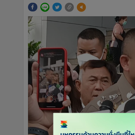
•
Management & HR
•
MGR Live
•
Infographic
•
การเมือง
•
ท่องเที่ยว
•
กีฬา
•
ต่างประเทศ
•
Special Scoop
•
เศรษฐกิจ-ธุรกิจ
•
จีน
•
ชุมชน-คุณภาพชีวิต
•
อาชญากรรม
•
Motoring
•
เกม
•
วิทยาศาสตร์
•
SMEs
•
หุ้น