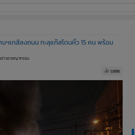
ี่ใช้
บรามฯเทสีลงถนน ทะลุแก๊สโดนหิ้ว 15 คน พร้อม
ine
ีมข่าวอาชญากรรม
้นสูง
1,898