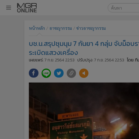
เลือกเครื่องมือท
•
หน้าหลัก
หน้าหลัก
อาชญากรรม
ข่าวอาชญากรรม
ค้นหา
•
ทันเหตุการณ์
Google
•
ภาคใต้
บช.น.สรุปชุมนุม 7 กันยา 4 กลุ่ม จับม็อ
•
ภูมิภาค
MGR Onl
ระเบิดแสวงเครื่อง
•
Online Section
เผยแพร่:
7 ก.ย. 2564 22:53
ปรับปรุง:
7 ก.ย. 2564 22:53
โดย: ท
ค้นหาขั
•
บันเทิง
•
ผู้จัดการรายวัน
•
คอลัมนิสต์
•
ละคร
•
CbizReview
•
Cyber BIZ
•
ผู้จัดกวน
•
Good health & Well-being
•
Green Innovation & SD