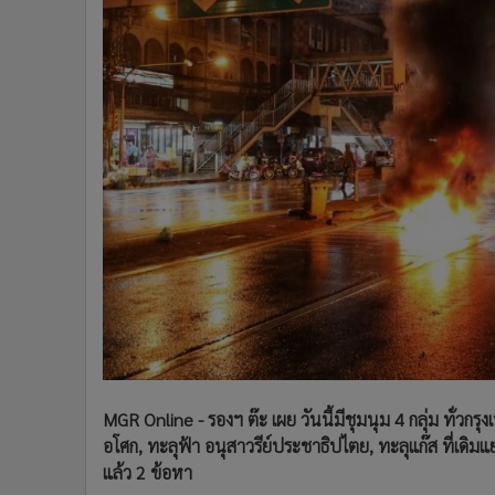
•
Management & HR
•
MGR Live
•
Infographic
•
การเมือง
•
ท่องเที่ยว
•
กีฬา
•
ต่างประเทศ
•
Special Scoop
•
เศรษฐกิจ-ธุรกิจ
•
จีน
•
ชุมชน-คุณภาพชีวิต
•
อาชญากรรม
•
Motoring
•
เกม
MGR Online - รองฯ ต๊ะ เผย วันนี้มีชุมนุม 4 กลุ่ม ทั่วก
•
วิทยาศาสตร์
อโศก, ทะลุฟ้า อนุสาวรีย์ประชาธิปไตย, ทะลุแก๊ส ที่เดิ
•
SMEs
แล้ว 2 ข้อหา
•
หุ้น