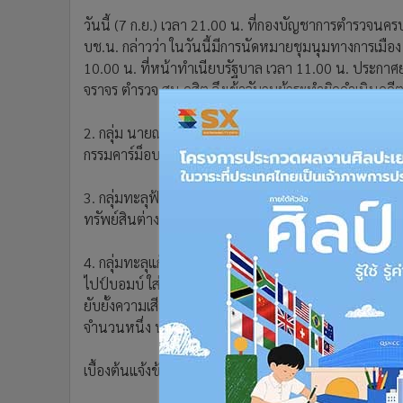
•
อินโดจีน
วันนี้ (7 ก.ย.) เวลา 21.00 น. ที่กองบัญชาการตำรวจนค
•
กองทุนรวม
บช.น. กล่าวว่า ในวันนี้มีการนัดหมายชุมนุมทางการเมือง
•
Celeb Online
10.00 น. ที่หน้าทำเนียบรัฐบาล เวลา 11.00 น. ประกาศยุ
•
Factcheck
จราจร ตำรวจ สน.ดุสิต จึงเข้าจับกุมผู้กระทำผิดดำเนินค
•
ญี่ปุ่น
2. กลุ่ม นายณัฐวุฒิ ใสยเกื้อ เวลา 16.00 น. ที่แยกอโศก ไ
•
News1
กรรมคาร์ม็อบ เคลื่อนขบวนไปแยกพระโขนง แยกบางนา แ
•
Gotomanager
3. กลุ่มทะลุฟ้า เวลา 16.00 น. ที่อนุสาวรีย์ประชาธิปไ
ทรัพย์สินต่างๆ โดยรอบ เวลา 20.00 น. ประกาศยุติการช
4. กลุ่มทะลุแก๊ส เวลา 17.30 น. ที่แยกสามเหลี่ยมดินแดง 
ไปป์บอมบ์ ใส่สถานที่ราชการ โรงพยาบาลบริเวณใกล้เคียง
ยับยั้งความเสียหายที่เกิดขึ้น สามารถจับกุมผู้กระทำผิดไ
จำนวนหนึ่ง นำส่งพนักงานสอบสวนดำเนินคดีตามกฎห
เบื้องต้นแจ้งข้อหา “