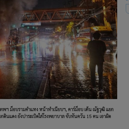
รุงเทพฯ ม็อบรามคำแหง หน้าทำเนียบฯ, คาร์ม็อบ เต้น ณัฐวุฒิ แยก
มแยกดินแดง ยังปาระเบิดใส่โรงพยาบาล จับทันควัน 15 คน เอาผิด