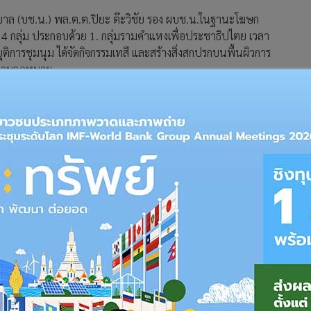
รบาล (บช.น.) พล.ต.ต.ปิยะ ต๊ะวิชัย รอง ผบช.น.ในฐานะโฆษก
 4 กลุ่ม ประกอบด้วย 1. กลุ่มรามคำแหงเพื่อประชาธิปไตย เวลา
ติการชุมนุม ได้จัดกิจกรรมเทสี และสร้างสิ่งสกปรกบนพื้นผิวการ
ดีตามกฎหมาย
ด้ปิดการจราจรตั้งเวทีปราศรัย เวลา 17.10 น. ผู้ชุมนุมบางส่วนจัดกิจ
ล้ววนกลับมาแยกอโศก เวลา 19.10 น. ประกาศยุติการชุมนุม
ตย ได้ปราศรัย นำผ้าไปผูกบนอนุสาวรีย์ประชาธิปไตย และเผา
ุมนุม
ได้ก่อเหตุขว้างปาพลุ ประทัดยักษ์ ระเบิดปิงปอง ระเบิดแสวงเครื่อง
ได้รับความเสียหาย เวลา 17.45 น. ตำรวจจำเป็นต้องเข้าระงับ
ด้ทั้งหมด 15 ราย พร้อมของกลาง ระเบิดแสวงเครื่อง และอาวุธ
มาย