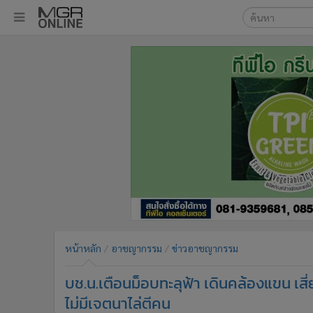
เลือกเครื่องมือท
•
หน้าหลัก
ค้นหา
•
ทันเหตุการณ์
Google
•
ภาคใต้
•
ภูมิภาค
MGR Onl
•
Online Section
ค้นหาขั
•
บันเทิง
•
ผู้จัดการรายวัน
•
คอลัมนิสต์
•
ละคร
•
CbizReview
•
Cyber BIZ
หน้าหลัก
อาชญากรรม
ข่าวอาชญากรรม
•
ผู้จัดกวน
บช.น.เตือนม็อบทะลุฟ้า เดินคล้องแขน เสี
•
Good health & Well-being
•
Green Innovation & SD
ไม่มีเจตนาไล่ตีคน