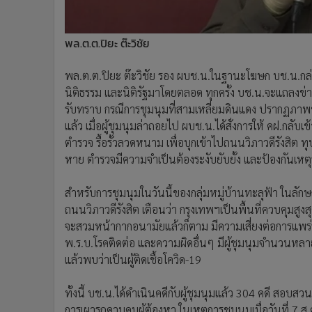
พล.ต.ต.ปิยะ ต๊ะวิชัย
พล.ต.ต.ปิยะ ต๊ะวิชัย รอง ผบช.น.ในฐานะโฆษก บช.น.กล่
นิติธรรม และนิติรัฐมาโดยตลอด ทุกครั้ง บช.น.จะแถลงข่
รับทราบ กรณีการชุมนุมที่สามเหลี่ยมดินแดง ปรากฏภาพชัด
แล้ว เมื่อผู้ชุมนุมล่าถอยไป ผบช.น.ได้สั่งการให้ คฝ.กลับเข้า
ตำรวจ รื้อรั้วลวดหนาม เพื่อบุกเข้าไปถนนวิภาวดีรังสิ
หาย ตำรวจมีความจำเป็นต้องระงับยับยั้ง และป้องกันเหต
สำหรับการชุมนุมในวันนี้ของกลุ่มหมู่บ้านทะลุฟ้า ในล
ถนนวิภาวดีรังสิต เตือนว่า กรุงเทพฯเป็นพื้นที่ควบคุมสู
จะสวมหน้ากากอนามัยแล้วก็ตาม มีความเสี่ยงต่อการแพร่
พ.ร.บ.โรคติดต่อ และความผิดอื่นๆ มีผู้ชุมนุมจำนวนหล
แล้วพบว่าเป็นผู้ติดเชื้อโควิด-19
ทั้งนี้ บช.น.ได้ดำเนินคดีกับผู้ชุมนุมแล้ว 304 คดี สอบส
การเผารถควบคุมผู้ต้องหา ในเหตุการชุมนุมเมื่อวันที่ 7 ส.ค