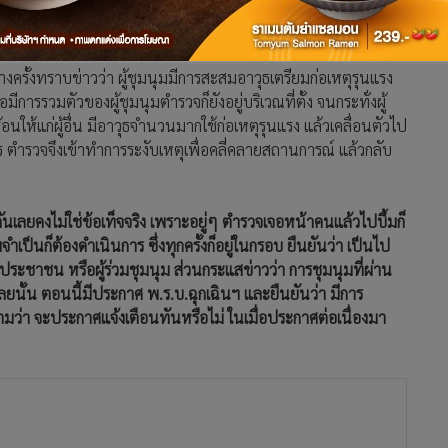
่วงและขอเตือน เนื่องจากปรากฏหลักฐานชัดเจนว่า ผู้ร่วมชุมนุม
งนี้ด้วย
ครั้งทราบข่าวว่า ผู้ชุมนุมมีการสะสมอาวุธเตรียมก่อเหตุรุนแรง
ื่อมีการรวมตัวของผู้ชุมนุมตำรวจก็ยังอยู่บริเวณที่ตั้ง จนกระทั่งผู้
ให้แก่ผู้อื่น มีอาวุธจำนวนมากใช้ก่อเหตุรุนแรง แล้วเคลื่อนตัวไป
ำรวจจึงเข้าทำการระงับเหตุเพื่อคลี่คลายสถานการณ์ แล้วกลับ
ันเลยคงไม่ใช่ข้อเท็จจริง เพราะอยู่ๆ ตำรวจเจอหน้าคนแล้วไปบึ้มก็
เป็นก็ต้องดำเนินการ ซึ่งทุกครั้งก็อยู่ในกรอบ ยืนยันว่า เป็นไป
ะชาชน หรือผู้ร่วมชุมนุม ส่วนกระแสข่าวว่า การชุมนุมที่ผ่าน
เลยนั้น ตอนนี้มีประกาศ พ.ร.บ.ฉุกเฉินฯ และยืนยันว่า มีการ
อถามว่า จะประกาศแจ้งเตือนทันหรือไม่ ในเมื่อประกาศต่อเนื่องมา