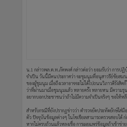
น.1 กล่าว
พล.ต.ท.ภัคพงศ์ กล่าวต่อว่า ยอมรับว่า การป
จำเป็น วันนี้มีคนประกาศว่า จะชุมนุมที่อนุสาวรีย์ชัยสมร
ของผู้ชุมนุม เมื่อถึงเวลาอาจจะไม่ได้ไปถนนวิภาวดีรังสิตก็
ว่าที่ผ่านมาเมื่อชุมนุมแล้ว หลายครั้ง หลายหน มีความรุ
อยากบอกประชาชนว่าถ้าไม่มีความจำเป็นจริงๆ ขอให้หลี
สำหรับกรณีที่ยังปรากฏข่าวว่า ตำรวจยัดประทัดยักษ์ใส่มือผู
ตัว ปัจจุบันข้อมูลต่างๆ ในโซเชียลสามารถตรวจสอบได้ ก
หากไม่ครบถ้วนแล้วหลงเชื่อ การเผยแพร่ข้อมูลถ้าเข้าข