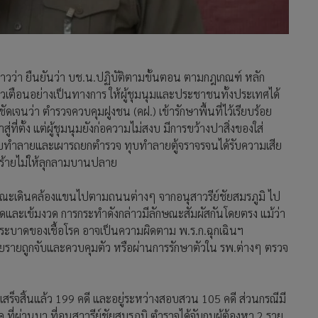
าวว่า ยืนยันว่า บช.น.ปฏิบัติตามขั้นตอน ตามกฎเกณฑ์ หลัก
าวเตือนอย่างเป็นทางการ ให้ผู้ชุมนุมและประชาชนทั้งประเทศได้
เจนว่า ตำรวจควบคุมฝูงชน (คฝ.) เข้ารักษาพื้นที่ไว้เรียบร้อย
สู่ที่ตั้ง แต่ผู้ชุมนุมยังก่อความไม่สงบ มีการขว้างปาสิ่งของใส่
ต ทุบทำลายและเผารถยกตำรวจ ทุบทำลายตู้จราจรจนได้รับความเสีย
ุร้ายไม่ให้ลุกลามบานปลาย
ักษณะเดินคล้องแขนไปตามถนนต่างๆ จากอนุสาวรีย์ชัยสมรภูมิ ไป
งสุดและเข้มงวด การกระทำดังกล่าวมีลักษณะสัมผัสกันโดยตรง แม้ว่า
ระบาดของเชื้อโรค อาจเป็นความผิดตาม พ.ร.ก.ฉุกเฉินฯ
ายรายถูกจับและควบคุมตัว หรือผ่านการรักษาตัวใน รพ.ต่างๆ ตรวจ
วนเสร็จสิ้นแล้ว 199 คดี และอยู่ระหว่างสอบสวน 105 คดี ส่วนกรณีมี
.ที่ผ่านมา ที่อนุสาวรีย์ชัยสมรภูมิ ตำรวจได้จับกุมผู้ต้องหา 2 ราย