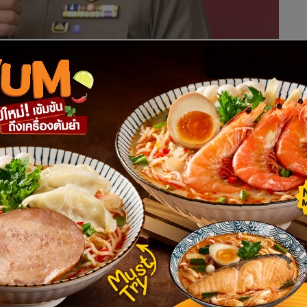
้องแขน จากอนุสาวรีย์ชัยสมรภูมิ ไปถนนวิภาวดีรังสิต เสี่ยงติด
ย น.1 เผย อยู่ๆ ตำรวจเจอคนแล้วบึ้มใส่คงไม่ใช่ ถ้าเกิดเหตุ
ประชาชน ยัน ตำรวจประกาศแจ้งเตือนตลอด ย้อนถามถ้าถูกยิงแล้ว
 พล.ต.ท.ภัคพงศ์ พงษ์เภตรา ผบช.น.กล่าวถึงกรณีการชุมนุมของ
รภูมิ เวลา 15.00 น. แล้วเคลื่อนขบวนไปอนุสาวรีย์ชัยสมรภูมิ ว่า
เหตุความรุนแรง ยืนยันการปฏิบัติของ บช.น.ยังคงเน้นการรักษา
งเลี่ยง ก็ต้องใช้กำลังเข้าระงับเหตุ พยายามไม่ให้กระทบกับ
มายที่อนุญาตให้ทำได้
์ชัยสมรภูมิ ต่อเนื่องสามเหลี่ยมดินแดง ถนนวิภาวดีรังสิต
ละชุมนุมไปจนถึงเวลา 21.00 น. นอกจากนี้ อยากเตือนคนที่มีแนว
ุกเฉินฯ การชุมนุมถือว่ามีความผิด ตำรวจมีความจำเป็นต้อง