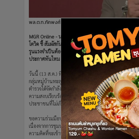
•
อินโดจีน
•
กองทุนรวม
พล.ต.ท.ภัคพงศ์ พงษ์เภตรา
•
Celeb Online
•
Factcheck
MGR Online - นครบาลเตือนม็อบทะลุฟ้า ทำกิจกรรมเดินคล
•
ญี่ปุ่น
โควิด ชี้ สัมผัสกันโดยตรง ตำรวจเน้นรักษาความสงบเรียบร้อ
•
News1
รุนแรงจำเป็นต้องใช้กำลัง ยอมรับการปฏิบัติอาจกระทบ
•
Gotomanager
ประกาศทันไหม รับมือชุมนุม “คาร์ปาร์ก
” 15 ส.ค.
วันนี้ (13 ส.ค.) ที่กองบัญชาการตำรวจนครบาล (บช.น.)
กลุ่มหมู่บ้านทะลุฟ้า ในวันที่ 13 ส.ค. ที่อนุสาวรีย์ชัยสม
ตำรวจได้จัดกำลังเตรียมความพร้อม ถ้าพิจารณาแล้วไม่มี
ความสงบเรียบร้อย แต่ถ้ามีเหตุรุนแรงเกิดขึ้นตำรวจไม่มีทา
ประชาชนที่ไม่เกี่ยวข้อง โดยยึดหลักภายในกรอบของกฎห
ขอความร่วมมือประชาชนหลีกเลี่ยงเส้นทางบริเวณอนุสาวรีย
เนื่องจากการชุมนุมหลายครั้งที่ผ่านมาเกิดเหตุรุนแรง แ
ความคิดที่จะเข้าร่วมชุมนุม ว่า ขณะนี้มีประกาศ พ.ร.ก.ฉ