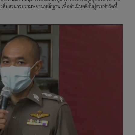
รสืบสวนรวบรวมพยานหลักฐาน เพื่อดำเนินคดีกับผู้กระทำผิดที่