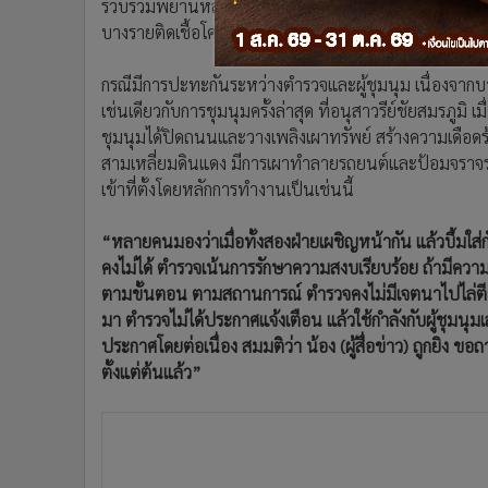
รวบรวมพยานหลักฐานดำเนินคดี อีกเรื่องหนึ่งที่น่าเป็นห
บางรายติดเชื้อโควิด-19 อาจทำให้คนอื่นได้รับผลกระทบตร
กรณีมีการปะทะกันระหว่างตำรวจและผู้ชุมนุม เนื่องจากบาง
เช่นเดียวกับการชุมนุมครั้งล่าสุด ที่อนุสาวรีย์ชัยสมรภูมิ เม
ชุมนุมได้ปิดถนนและวางเพลิงเผาทรัพย์ สร้างความเดือดร้อน
สามเหลี่ยมดินแดง มีการเผาทำลายรถยนต์และป้อมจราจร ต
เข้าที่ตั้งโดยหลักการทำงานเป็นเช่นนี้
“หลายคนมองว่าเมื่อทั้งสองฝ่ายเผชิญหน้ากัน แล้วบึ้มใส่ก
คงไม่ได้ ตำรวจเน้นการรักษาความสงบเรียบร้อย ถ้ามีความจำ
ตามขั้นตอน ตามสถานการณ์ ตำรวจคงไม่มีเจตนาไปไล่ตีปร
มา ตำรวจไม่ได้ประกาศแจ้งเตือน แล้วใช้กำลังกับผู้ชุมนุม
ประกาศโดยต่อเนื่อง สมมติว่า น้อง (ผู้สื่อข่าว) ถูกยิง ข
ตั้งแต่ต้นแล้ว”