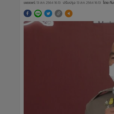
•
Management & HR
เผยแพร่:
13 ส.ค. 2564 16:13
ปรับปรุง:
13 ส.ค. 2564 16:13
โดย: ท
•
MGR Live
•
Infographic
•
การเมือง
•
ท่องเที่ยว
•
กีฬา
•
ต่างประเทศ
•
Special Scoop
•
เศรษฐกิจ-ธุรกิจ
•
จีน
•
ชุมชน-คุณภาพชีวิต
•
อาชญากรรม
•
Motoring
•
เกม
•
วิทยาศาสตร์
•
SMEs
•
หุ้น