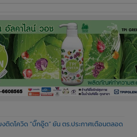
ี่ใช้
ine
้นสูง
่ยงติดโควิด “บิ๊กอู๊ด” ยัน ตร.ประกาศเตือนตลอด