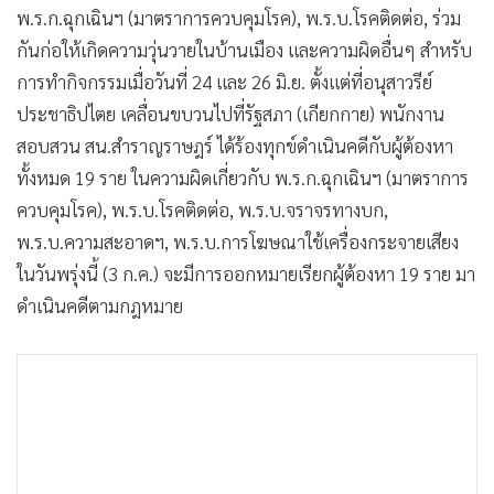
พ.ร.ก.ฉุกเฉินฯ (มาตราการควบคุมโรค), พ.ร.บ.โรคติดต่อ, ร่วม
กันก่อให้เกิดความวุ่นวายในบ้านเมือง และความผิดอื่นๆ สำหรับ
การทำกิจกรรมเมื่อวันที่ 24 และ 26 มิ.ย. ตั้งแต่ที่อนุสาวรีย์
ประชาธิปไตย เคลื่อนขบวนไปที่รัฐสภา (เกียกกาย) พนักงาน
สอบสวน สน.สําราญราษฎร์ ได้ร้องทุกข์ดำเนินคดีกับผู้ต้องหา
ทั้งหมด 19 ราย ในความผิดเกี่ยวกับ พ.ร.ก.ฉุกเฉินฯ (มาตราการ
ควบคุมโรค), พ.ร.บ.โรคติดต่อ, พ.ร.บ.จราจรทางบก,
พ.ร.บ.ความสะอาดฯ, พ.ร.บ.การโฆษณาใช้เครื่องกระจายเสียง
ในวันพรุ่งนี้ (3 ก.ค.) จะมีการออกหมายเรียกผู้ต้องหา 19 ราย มา
ดำเนินคดีตามกฎหมาย