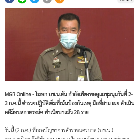
•
Good health & Well-being
•
Green Innovation & SD
•
Management & HR
•
MGR Live
•
Infographic
•
การเมือง
•
ท่องเที่ยว
•
กีฬา
•
ต่างประเทศ
•
Special Scoop
MGR Online - โฆษก บช.น.ยัน กำลังเพียงพอดูแลชุมนุมวันที่ 2-
•
เศรษฐกิจ-ธุรกิจ
3 ก.ค.นี้ ตำรวจปฏิบัติเต็มที่เน้นป้องกันเหตุ มือที่สาม เผย ดำเนิน
•
จีน
คดีม็อบสกายวอล์ค ทำเนียบฯแล้ว 28 ราย
•
ชุมชน-คุณภาพชีวิต
•
อาชญากรรม
วันนี้ (2 ก.ค.) ที่กองบัญชาการตำรวจนครบาล (บช.น.)
•
Motoring
พล.ต.ต.ปิยะ ต๊ะวิชัย รอง ผบช.น.ในฐานะโฆษก บช.น.กล่าวว่า