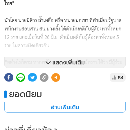
ไทย”
นำโดย นายนิติธร ล้ำเหลือ หรือ ทนายนกเขา ที่ทำเนียบรัฐบาล
พนักงานสอบสวน สน.นางเลิ้ง ได้ดำเนินคดีกับผู้ต้องหาทั้งหมด
12 ราย และเมื่อวันที่ 26 มิ.ย. ดำเนินคดีกับผู้ต้องหาทั้งหมด 5
ราย ในความผิดเดียวกัน
แสดงเพิ่มเติม
“อย่างไรก็ตาม หากพนักงานสอบสวนพิสูจน์ทราบได้ว่า มีผู้ร่วม
กระทำผิดเป็นใครบ้างนั้น จะออกหมายเรียกดำเนินการตาม
84
กฎหมายต่อไป”
น.2 กล่าว
ยอดนิยม
อ่านเพิ่มเติม