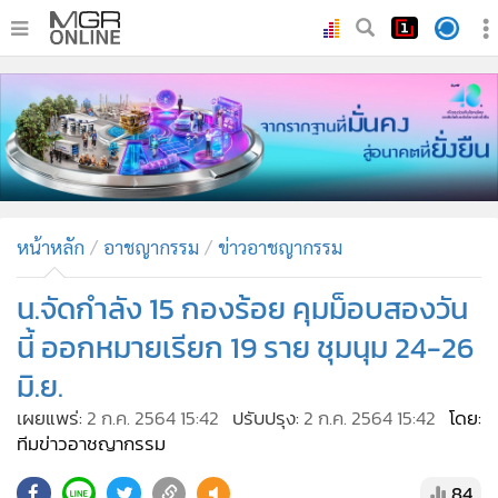
•
หน้าหลัก
•
ทันเหตุการณ์
•
ภาคใต้
•
ภูมิภาค
•
Online Section
หน้าหลัก
อาชญากรรม
ข่าวอาชญากรรม
•
บันเทิง
•
ผู้จัดการรายวัน
น.จัดกำลัง 15 กองร้อย คุมม็อบสองวัน
•
คอลัมนิสต์
นี้ ออกหมายเรียก 19 ราย ชุมนุม 24-26
•
ละคร
มิ.ย.
•
CbizReview
เผยแพร่:
2 ก.ค. 2564 15:42
ปรับปรุง:
2 ก.ค. 2564 15:42
โดย:
•
Cyber BIZ
ทีมข่าวอาชญากรรม
•
ผู้จัดกวน
84