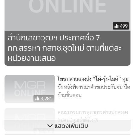
499
สำนักเลขาวุฒิฯ ประกาศชื่อ 7
กก.สรรหา กสทช.ชุดใหม่ ตามที่แต่ละ
หน่วยงานเสนอ
โฆษกศาลแจงส่ง “ไผ่-รุ้ง-ไมค์” คุม
ขัง หลังพิจารณาคำขอประกันจบ ปัด
ข้ามขั้นตอน
3,281
คณะกรรมการตุลาการศาลปกครอง
(ก.ศป.) จะว่ายังไง!?!
แสดงเพิ่มเติม
5,969