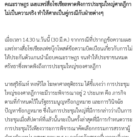
คณะราษฎร เผยแพร่สื่อโซเชียลพาดพิงการประชุมใหญ่ศาลฎีกา
•
เกม
ไม่เป็นความจริง ทำให้ศาลเป็นคู่กรณีกับฝ่ายต่างๆ
•
วิทยาศาสตร์
•
SMEs
•
หุ้น
เมื่อเวลา 14.30 น.วันนี้ (30 มี.ค.) จากกรณีที่ปรากฏข้อความเผย
•
อินโดจีน
แพร่ทางสื่อโซเชียลเฟซบุ๊กโพสต์ข้อความบิดเบือนเกี่ยวกับการไม่
•
กองทุนรวม
ให้ประกันตัวแกนนำม็อบคณะราษฎร จนทำให้ประชาชนหมด
•
Celeb Online
ศรัทธาซึ่งพาดพิงถึงการประชุมใหญ่ของศาลฎีกา
•
Factcheck
•
ญี่ปุ่น
นายสุริยัณห์ หงษ์วิไล โฆษกศาลยุติธรรม ได้ชี้แจงว่า การประชุม
•
News1
ใหญ่ของศาลฎีกาจะมีวาระพิจารณาอยู่ 2 ประเภท คือ ภารกิจ
•
Gotomanager
ตามที่กำหนดไว้ในรัฐธรรมนูญหรือกฎหมาย และการวินิจฉัย
ปัญหาข้อกฎหมาย ซึ่งในการประชุมใหญ่ที่มีการกล่าวว่าเป็นการ
ประชุมเมื่อสัปดาห์ที่แล้วนั้นจะเป็นครั้งล่าสุดที่มีการกำหนดวาระ
การประชุมไว้เพียงวาระการพิจารณาคัดเลือกกรรมการสรรหาผู้