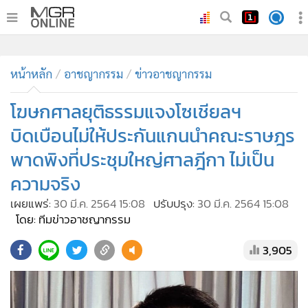
•
หน้าหลัก
•
หน้าหลัก
ทันเหตุการณ์
อาชญากรรม
ข่าวอาชญากรรม
•
ภาคใต้
โฆษกศาลยุติธรรมแจงโซเชียลฯ
•
ภูมิภาค
บิดเบือนไม่ให้ประกันแกนนำคณะราษฎร
•
Online Section
พาดพิงที่ประชุมใหญ่ศาลฎีกา ไม่เป็น
•
บันเทิง
ความจริง
•
ผู้จัดการรายวัน
•
คอลัมนิสต์
เผยแพร่:
30 มี.ค. 2564 15:08
ปรับปรุง:
30 มี.ค. 2564 15:08
โดย: ทีมข่าวอาชญากรรม
•
ละคร
•
CbizReview
3,905
•
Cyber BIZ
•
ผู้จัดกวน