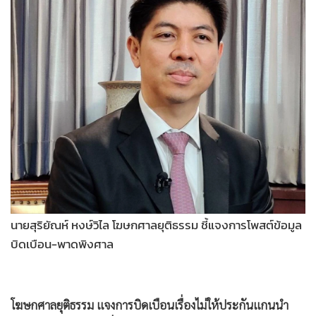
•
Good health & Well-being
•
Green Innovation & SD
•
Management & HR
•
MGR Live
•
Infographic
•
การเมือง
•
ท่องเที่ยว
•
กีฬา
•
ต่างประเทศ
•
Special Scoop
•
เศรษฐกิจ-ธุรกิจ
นายสุริยัณห์ หงษ์วิไล โฆษกศาลยุติธรรม ชี้แจงการโพสต์ข้อมูล
•
จีน
บิดเบือน-พาดพิงศาล
•
ชุมชน-คุณภาพชีวิต
•
อาชญากรรม
โฆษกศาลยุติธรรม แจงการบิดเบือนเรื่องไม่ให้ประกันแกนนำ
•
Motoring