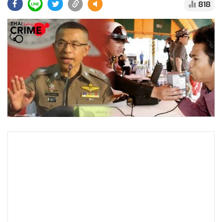
•
Good health & Well-being
818
•
Green Innovation & SD
•
Management & HR
•
MGR Live
•
Infographic
•
การเมือง
•
ท่องเที่ยว
•
กีฬา
•
ต่างประเทศ
•
Special Scoop
•
เศรษฐกิจ-ธุรกิจ
•
จีน
•
ชุมชน-คุณภาพชีวิต
•
อาชญากรรม
•
Motoring