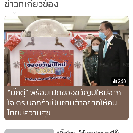
ข่าวที่เกี่ยวข้อง
“เรามีตำรวจ 2 แสนกว่านาย มีหนี้รวมกัน 2 แสน 7 หมื่นล้าน
บาท เราจะพยายามแก้ปัญหาเรื่องพวกนี้ ท่านอาจเห็นตำรวจชั้น
ผู้น้อยเดินทางมาจากต่างจังหวัด มานอนอยู่ตามวัดเพื่อทำภารกิจ
เขาไม่ได้มีความสุขกับเรื่องพวกนี้ แต่ผู้บังคับบัญชาบอกว่าเป็น
หน้าที่เขาก็มา ขอให้เข้าใจเรา และเราพยายามจะทำให้ตัวเรา
โปร่งใสให้มาก ตนเชื่อว่าตำรวจเป็นหน่วยที่เปิดกว้างรับคำ
วิจารณ์มากที่สุด เพราะเราเชื่อว่าการที่เขาติเตียนเพราะเขารัก
เรา ต้องการให้เราดีกว่านี้ คิดว่าหากประชาชนร่วมมือกันในการ
รักษากฎหมาย ตำรวจก็ร่วมมือกันดูแลท่าน บ้านเมืองเราต้องมี
สุข” ผบ.ตร.กล่าวทิ่งท้าย
268
“บิ๊กตู่” พร้อมเปิดของขวัญปีใหม่จาก
ใจ ตร.บอกถ้าเป็นซานต้าอยากให้คน
ไทยมีความสุข
“บิ๊กป้อม” ให้รอดู ปชช.กรณีตั้ง