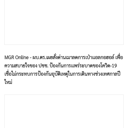
•
เกม
•
วิทยาศาสตร์
•
SMEs
•
หุ้น
•
อินโดจีน
•
กองทุนรวม
MGR Online - ผบ.ตร.เผยสั่งด่านเมาลดการเป่าแอลกอฮอล์ เพื่อ
•
Celeb Online
ความสบายใจของ ปชช. ป้องกันการแพร่ระบาดของโควิด-19
•
Factcheck
เชื่อไม่กระทบการป้องกันอุบัติเหตุในการเดินทางช่วงเทศกาลปี
•
ญี่ปุ่น
ใหม่
•
News1
•
Gotomanager