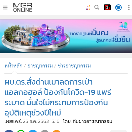
•
หน้าหลัก
•
ทันเหตุการณ์
•
ภาคใต้
•
ภูมิภาค
•
Online Section
หน้าหลัก
อาชญากรรม
ข่าวอาชญากรรม
•
บันเทิง
•
ผู้จัดการรายวัน
ผบ.ตร.สั่งด่านเมาลดการเป่า
•
คอลัมนิสต์
แอลกอฮอล์ ป้องกันโควิด-19 แพร่
•
ละคร
ระบาด มั่นใจไม่กระทบการป้องกัน
•
CbizReview
อุบัติเหตุช่วงปีใหม่
•
Cyber BIZ
เผยแพร่:
25 ธ.ค. 2563 15:16
โดย: ทีมข่าวอาชญากรรม
•
ผู้จัดกวน