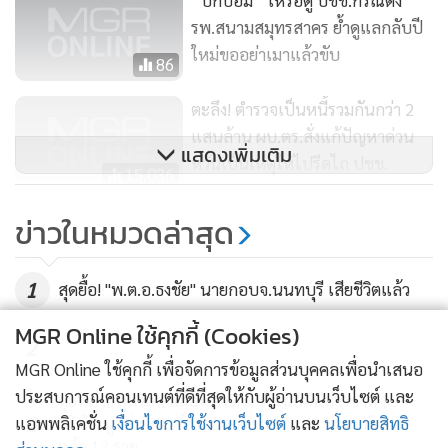
รพ.สนามสมุทรสาคร ย้ำดูแลกลับปี
ใหม่ขออย่าเมาแล้วขับ
86
ตะลึง! ตำรวจเป็นหนี้รวมกันกว่า 2
แสนล้าน ผบ.ตร.สั่งแก้ปัญหาด่วน
แสดงเพิ่มเติม
หวั่นเป็นเหตุให้ไปรีดไถ ปชช.
15,036
ตร.วางกำลัง 8 หมื่นนาย ดูแล
ข่าวในหมวดล่าสุด
ปชช.เดินทางกลับภูมิลำเนาช่วงปี
ใหม่ วางมาตรการสกัดการแพร่เชื่อ
98
1
สุดยื้อ! "พ.ต.อ.ธงชัย" นายกอบจ.นนทบุรี เสียชีวิตแล้ว
โควิด-19
MGR Online ใช้คุกกี้ (Cookies)
2
MGR Online ใช้คุกกี้ เพื่อจัดการข้อมูลส่วนบุคคลเพื่อนำเสนอ
ประสบการณ์คอนเทนต์ที่ดีที่สุดให้กับผู้อ่านบนเว็บไซต์ และ
ลุยทลายพูลวิลล่าเถื่อนหัวหิน! ฟันนอมินีต่างชาติ 33
3
แอพพลิเคชั่น
เงื่อนไขการใช้งานเว็บไซต์
และ
นโยบายสิทธิ
บริษัท มูลค่า 300 ล้าน ออกหมายจับ 43 ต่างชาติ รวบ
แล้ว 13 ราย