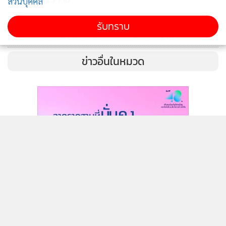
ส่วนบุคคล
ลือสนั่น ปม ฉลอง เรี่ยวแรง บุกยิงนายก อบจ.นนทบุรี ฉุน
รับทราบ
4
ไม่ให้ความช่วยเหลือ หลบพบหน้า ติดต่อไม่ได้
ข่าวอื่นในหมวด