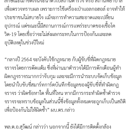
ลักษณะเมาชัดเจนจะนำตัวไปสถานีตำรวจ หรือ สถานพยาบาล
เพื่อตรวจทราบผล เพราะการใช้เครื่องเป่าแอลกอฮอล์ อาจทำให้
ประชาชนไม่สบายใจ แม้จะการทำความสะอาดและเปลี่ยน
อุปกรณ์ แต่ขณะนี้มีสถานการณ์การแพร่ระบาดของเชื้อโค
วิด-19 โดยเชื่อว่าจะไม่ส่งผลกระทบในการป้องกันและลด
อุบัติเหตุในช่วงปีใหม่
“กลางปี 2564 จะบังคับใช้กฎหมาย กับผู้ขับขี่ที่ผิดกฎหมาย
จราจรโดยการตัดแต้ม ซึ่งที่ผ่านมาตำรวจได้มีการตักเตือนผู้ทำ
ผิดกฎจราจรมากกว่าจับกุม และจะมีการนำระบบจัดเก็บข้อมูล
โดยนำใบขับขี่สมาร์ทการ์ดบันทึกข้อมูลของผู้ขับขี่ที่ทำผิดกฎ
จราจร ว่าผิดข้อหาใด พื้นที่ไหน หากมีการกระทำผิดซ้ำตำรวจ
จราจรจะทราบข้อมูลในส่วนนี้ซึ่งข้อมูลทั้งหมดจะถูกเก็บเป็นสถิติ
เพื่อป้องกันไม่ให้ผิดซ้ำ” ผบ.ตร.กล่าว
พล.ต.อ.สุวัฒน์ กล่าวว่า นอกจากนี้ ยังได้มีการติดตั้งกล้อง