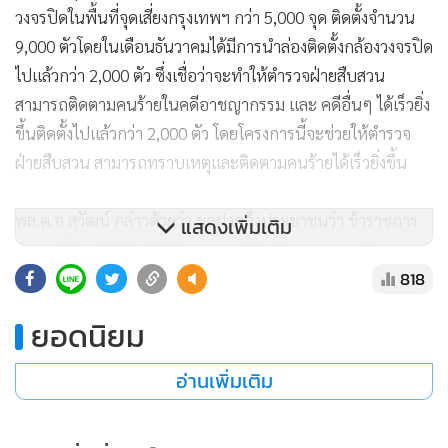
วงจรปิดในพื้นที่จุดเสี่ยงกรุงเทพฯ กว่า 5,000 จุด ติดตั้งจำนวน
9,000 ตัวโดยในเดือนธันวาคมได้มีการนำล่องติดตั้งกล้องวงจรปิด
ไปแล้วกว่า 2,000 ตัว ซึ่งเชื่อว่าจะทำให้ตำรวจฝ่ายสืบสวน
สามารถติดตามคนร้ายในคดีอาชญากรรม และ คดีอื่นๆ ได้เร็วยิ่ง
ขึ้นติดตั้งไปแล้วกว่า 2,000 ตัว โดยโครงการนี้จะช่วยให้ตำรวจ
ฝ่ายสืบสวน สามารถทราบเหตุและติดตามคนร้ายได้เร็วยิ่งขึ้น
พล.ต.อ.สุวัฒน์ กล่าวด้วยว่า ขอฝากถึงประชาชนว่า ข้าราชการ
แสดงเพิ่มเติม
ตำรวจตั้งใจปฏิบัติหน้าที่ด้วยความตั้งใจ อำนวยความยุติธรรม
818
เพื่อรักษาความสงบเรียบร้อย แต่เราก็ต้องยอมรับว่าส่วนหนึ่งเรา
ก็มีข้อผิดพลาดไปบ้าง ซึ่งเราต้องปรับตัวให้ดีขึ้น ตอนนี้สำนักงาน
ยอดนิยม
จเรตำรวจ ได้พัฒนาช่องทางรับเรื่องร้องเรียนจากประชาชน แต่
เราไม่ได้ตั้งใจจะลงโทษผู้ใต้บังคับบัญชาอย่างเดียว เราอยากอยู่
อ่านเพิ่มเติม
ร่วมกันด้วยความเข้าใจ