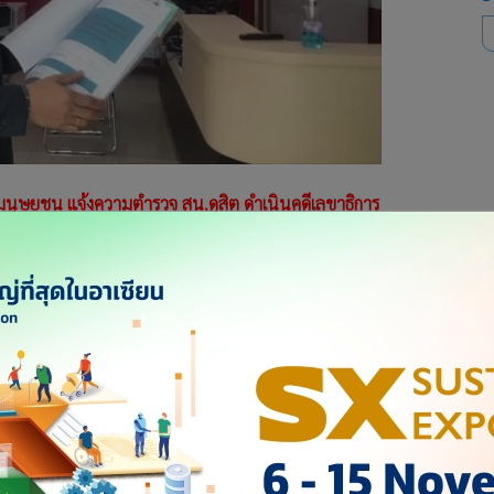
นุษยชน แจ้งความตำรวจ สน.ดุสิต ดำเนินคดีเลขาธิการ