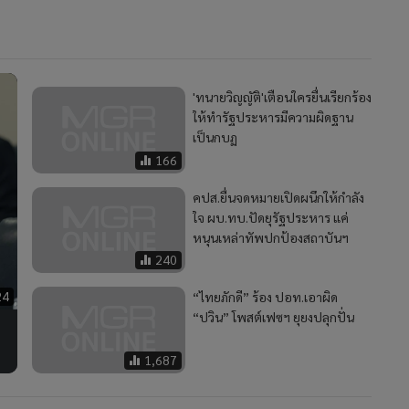
'ทนายวิญญัติ'เตือนใครยื่นเรียกร้อง
ให้ทำรัฐประหารมีความผิดฐาน
เป็นกบฏ
166
คปส.ยื่นจดหมายเปิดผนึกให้กำลัง
ใจ ผบ.ทบ.ปัดยุรัฐประหาร แค่
หนุนเหล่าทัพปกป้องสถาบันฯ
240
24
“ไทยภักดี” ร้อง ปอท.เอาผิด
“ปวิน” โพสต์เฟซฯ ยุยงปลุกปั่น
1,687