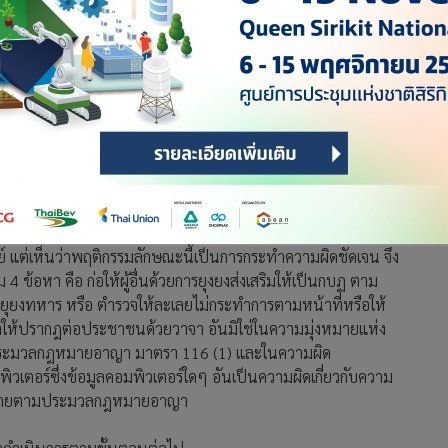
ี ทนายความ ตัวแทนของภาคีนักกฎหมายสิทธิมนุษยชน นำหลักฐาน
งคมออนไลน์ เข้าแจ้งความเอาผิดต่อนายกฤตย์ เยี่ยมเมธากร
ิย์ (คปส.) กรณีนายกฤตย์สนับสนุนให้ทำรัฐประหาร
นพฤติกรรมที่อยู่ในช่วงระหว่างวันที่ 8-9 พ.ย.ที่ผ่านมา นายกฤตย์
ับคดีเพราะถือเป็นความผิดเกี่ยวกับความมั่นคง ยืนยันว่าการแจ้ง
ตย์ แต่เห็นว่าพฤติกรรมลักษณะนี้เป็นการกระทำความผิดชัดเจน จึง
้อหา คือ ก่อให้ผู้อื่นด้วยการยุงยงส่งเสริมให้เป็นกบฏ ตาม
งทหาร หรือ ตำรวจให้ละเลยไม่กระทำการตามหน้าที่หรือให้
ห้ปรากฎต่อประชาชนด้วยวาจา อันมิใช่ในความมุ่งหมายแห่ง
ามประมวลกฎหมายอาญา มาตรา 116 (1) และในความผิด
วเตอร์ซึ่งข้อมูลคอมพิวเตอร์ใดๆ อันเป็นความผิดเกี่ยวกับความ
การร้ายตามประมวลกฎหมายอาญา