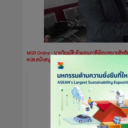
•
Management & HR
•
MGR Live
•
Infographic
•
การเมือง
•
ท่องเที่ยว
•
กีฬา
•
ต่างประเทศ
MGR Online - นายวิญญัติ ตัวแทนภาคีนักกฎหมายสิทธิม
•
Special Scoop
คปส.สนับสนุนให้ทำรัฐประหาร เอาผิด 4 ช้อหา
•
เศรษฐกิจ-ธุรกิจ
•
จีน
•
ชุมชน-คุณภาพชีวิต
•
อาชญากรรม
•
Motoring
•
เกม
•
วิทยาศาสตร์
•
SMEs
•
หุ้น