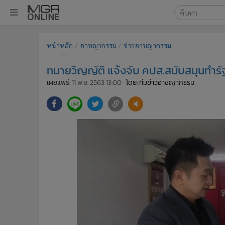
เลือกเครื่องมือท
•
หน้าหลัก
หน้าหลัก
อาชญากรรม
ข่าวอาชญากรรม
ค้นหา
•
ทันเหตุการณ์
Google
•
ภาคใต้
ทนายวิญญัติ แจ้งจับ คปส.สนับสนุนทำรั
•
ภูมิภาค
MGR Onl
เผยแพร่:
11 พ.ย. 2563 13:00
โดย: ทีมข่าวอาชญากรรม
•
Online Section
ค้นหาขั
•
บันเทิง
•
ผู้จัดการรายวัน
•
คอลัมนิสต์
•
ละคร
•
CbizReview
•
Cyber BIZ
•
ผู้จัดกวน
•
Good health & Well-being
•
Green Innovation & SD