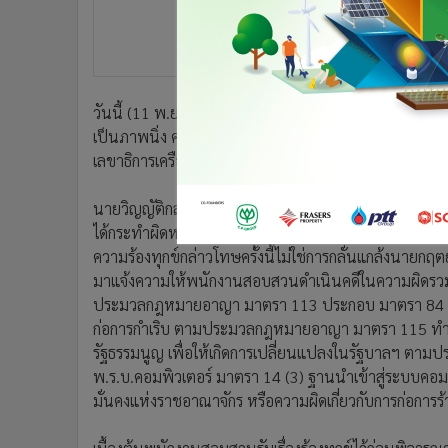
•
อินโดจีน
•
กองทุนรวม
•
Celeb Online
•
Factcheck
วันนี้ (11 พ.ย.) ที่ สน.ดุสิต นายวิญญัติ ชาติมนตร
•
ญี่ปุ่น
เป็นภาพนิ่ง คลิปวิดีโอ และข้อความที่เผยแพร่ผ่านสื่อสั
•
News1
เลขาธิการเครือข่ายประชาชนปกป้องสถาบันพระมหากษัตร
•
Gotomanager
นายวิญญัติกล่าวว่า ข้อมูลที่ส่งต่อให้พนักงานสอบสวนเป็
ได้กระทำผิดหลายครั้งหลายสถานที่ ดังนั้นจึงขอให้ตำรวจร
ความร้องทุกข์กล่าวโทษครั้งนี้ไม่ใช่การกลั่นแกล้งนายกฤ
มาแจ้งความให้พนักงานสอบสวนดำเนินคดีในความผิดรวม 4 ข
ประมวลกฎหมายอาญา มาตรา 113 ประกอบ มาตรา 84 ยุย
ก่อการกำเริบ ตามประมวลกฎหมายอาญา มาตรา 115 ทำใ
รัฐธรรมนูญ เพื่อให้เกิดการเปลี่ยนแปลงในรัฐบาลฯ ต
พ.ร.บ.คอมพิวเตอร์ มาตรา 14 (3) ฐานนำเข้าสู่ระบบคอมพิ
มั่นคงแห่งราชอาณาจักร หรือความผิดเกี่ยวกับการก่อ