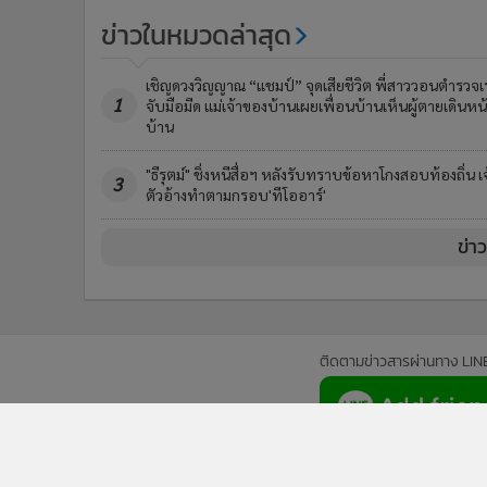
ข่าวในหมวดล่าสุด
เชิญดวงวิญญาณ “แชมป์” จุดเสียชีวิต พี่สาววอนตำรวจเร
1
จับมือมีด แม่เจ้าของบ้านเผยเพื่อนบ้านเห็นผู้ตายเดินหน
บ้าน
"ธีรุตม์" ชิ่งหนีสื่อฯ หลังรับทราบข้อหาโกงสอบท้องถิ่น เจ
3
ตัวอ้างทำตามกรอบ'ทีโออาร์'
ข่า
ติดตามข่าวสารผ่านทาง LIN