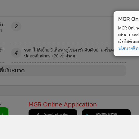
MGR Onli
่ง
2
MGR Online 
้า
เสนอ ประสบก
เว็บไซต์ แ
นโยบายสิทธ
้า
รอด! ไม่สั่งย้าย 5 เสือพระโขนง เซ่นจับผับย่านศรีนครินทร์
4
ปล่อยเด็กต่ำกว่า 20 เข้ามั่วสุม
วอื่นในหมวด
MGR Online Application
E