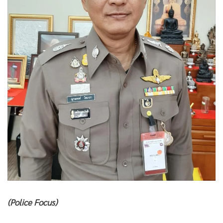
•
Good health & Well-being
•
Green Innovation & SD
•
Management & HR
•
MGR Live
•
Infographic
•
การเมือง
•
ท่องเที่ยว
•
กีฬา
•
ต่างประเทศ
•
Special Scoop
•
เศรษฐกิจ-ธุรกิจ
•
จีน
•
ชุมชน-คุณภาพชีวิต
•
อาชญากรรม
(Police Focus)
•
Motoring