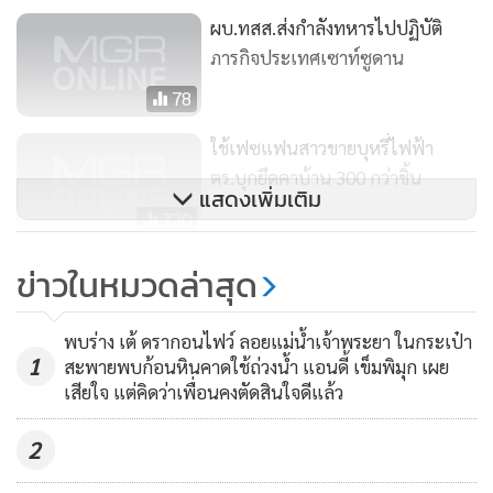
ผบ.ทสส.ส่งกำลังทหารไปปฏิบัติ
ทำงานของ สำนักงานตำรวจแห่งชาติ (ตร.) สู่สายตาประชาชน
ภารกิจประเทศเซาท์ซูดาน
ทางสื่อต่างๆ ทั้งสื่อสิ่งพิมพ์ โซเชียลมีเดีย (เว็บไซต์ เฟซบุ๊ก ไลน์)
และสื่อวิทยุโทรทัศน์ นอกจากนี้ มีการนำเสนอข่าวรายชั่วโมง
78
05.00-23.00 น. และจัดรายการอีก 5 ช่วงเวลา ผ่านสถานีวิทยุ
ใช้เฟซแฟนสาวขายบุหรี่ไฟฟ้า
ของ ตร.มีทั้งหมด 44 สถานีทั่วประเทศเป็นคลื่น AM และ FM
ตร.บุกยึดคาบ้าน 300 กว่าชิ้น
แสดงเพิ่มเติม
730
ถ้าเรานำเสนออะไรที่มีประโยชน์ต่อสังคม แม้บางครั้งเป็นเรื่อง
เล็กๆ น้อยๆ แต่ประชาชนไม่เคยรู้ก็มี บางคนทำงานไม่ได้อ่าน
ศบค.ชุดเล็กชงต่อ พ.ร.ก.ฉุกเฉิน ย้ำ
ข่าวในหมวดล่าสุด
ข่าวสารบ้านเมือง การที่เรานำเสนอไปเขาอาจจะได้รับทราบ
ยังมีความจำเป็น ยันไม่กระทบชีวิต
ผ่านช่องทางวิทยุโทรทัศน์ หรือทางออนไลน์ เคยมีเสียงสะท้อน
ประชาชน-จัดชุมนุมได้ปกติ
283
พบร่าง เต้ ดรากอนไฟว์ ลอยแม่น้ำเจ้าพระยา ในกระเป๋า
กลับมาด้วยความขอบคุณ อย่างเรื่องของ
แชร์ลูกโซ่
บางทีเข้าใจ
1
สะพายพบก้อนหินคาดใช้ถ่วงน้ำ แอนดี้ เข็มพิมุก เผย
ว่า เป็นเรื่องหลอกลวงแต่บางครั้งก็อดใจไม่ได้ เราพยายามเตือน
เสียใจ แต่คิดว่าเพื่อนคงตัดสินใจดีแล้ว
สติว่าอย่าโลภ เป็นความภาคภูมิใจอย่างหนึ่งที่ได้ทำหน้าที่ตรงนี้
2
“ผมมีคติประจำตัวอยู่ตลอดว่า รู้จักหน้าที่ มีความรับผิดชอบ ถ้า