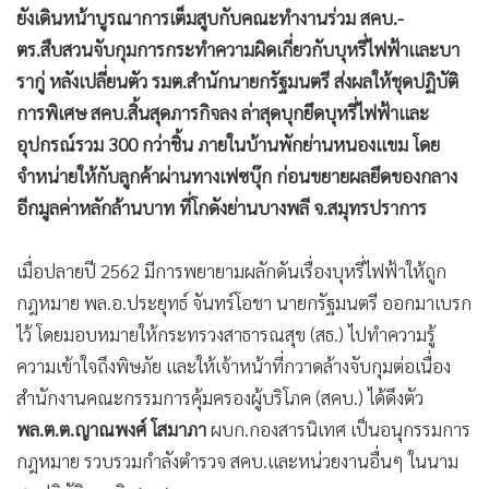
ยังเดินหน้าบูรณาการเต็มสูบกับคณะทำงานร่วม สคบ.-
•
เกม
ตร.สืบสวนจับกุมการกระทำความผิดเกี่ยวกับบุหรี่ไฟฟ้าและบา
•
วิทยาศาสตร์
รากู่ หลังเปลี่ยนตัว รมต.สำนักนายกรัฐมนตรี ส่งผลให้ชุดปฏิบัติ
•
SMEs
การพิเศษ สคบ.สิ้นสุดภารกิจลง ล่าสุดบุกยึดบุหรี่ไฟฟ้าและ
•
หุ้น
อุปกรณ์รวม 300 กว่าชิ้น ภายในบ้านพักย่านหนองแขม โดย
•
อินโดจีน
จำหน่ายให้กับลูกค้าผ่านทางเฟซบุ๊ก ก่อนขยายผลยึดของกลาง
•
กองทุนรวม
อีกมูลค่าหลักล้านบาท ที่โกดังย่านบางพลี จ.สมุทรปราการ
•
Celeb Online
•
Factcheck
เมื่อปลายปี 2562 มีการพยายามผลักดันเรื่องบุหรี่ไฟฟ้าให้ถูก
•
ญี่ปุ่น
กฎหมาย พล.อ.ประยุทธ์ จันทร์โอชา นายกรัฐมนตรี ออกมาเบรก
•
News1
ไว้ โดยมอบหมายให้กระทรวงสาธารณสุข (สธ.) ไปทำความรู้
•
Gotomanager
ความเข้าใจถึงพิษภัย และให้เจ้าหน้าที่กวาดล้างจับกุมต่อเนื่อง
สำนักงานคณะกรรมการคุ้มครองผู้บริโภค (สคบ.) ได้ดึงตัว
พล.ต.ต.ญาณพงศ์ โสมาภา
ผบก.กองสารนิเทศ เป็นอนุกรรมการ
กฎหมาย รวบรวมกำลังตำรวจ สคบ.และหน่วยงานอื่นๆ ในนาม