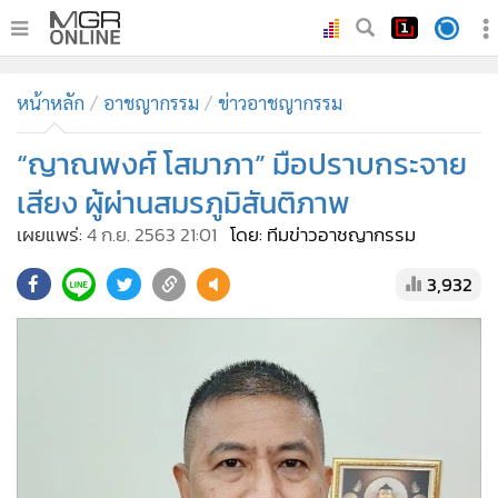
•
หน้าหลัก
หน้าหลัก
อาชญากรรม
ข่าวอาชญากรรม
•
ทันเหตุการณ์
•
“ญาณพงศ์ โสมาภา” มือปราบกระจาย
ภาคใต้
•
ภูมิภาค
เสียง ผู้ผ่านสมรภูมิสันติภาพ
•
Online Section
เผยแพร่:
4 ก.ย. 2563 21:01
โดย: ทีมข่าวอาชญากรรม
•
บันเทิง
3,932
•
ผู้จัดการรายวัน
•
คอลัมนิสต์
•
ละคร
•
CbizReview
•
Cyber BIZ
•
ผู้จัดกวน