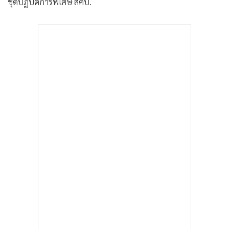
ชุดปฏิบัติการพิเศษ สคบ.