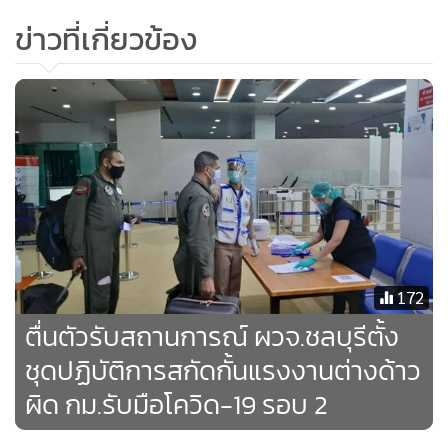
ภูเขาทอง ปี 2529 อยู่ กก.อารักขา มีโอกาสขับขี่จักรยานยนต์นำ
ข่าวที่เกี่ยวข้อง
หน้ารถยนต์พระที่นั่งในขบวนเทิดพระเกียรติ รวมระยะเวลา 7 ปี
มาเป็น สว.ร.ร.นรต.ระหว่างนั้น
สหประชาชาติ
(ยูเอ็น) ต้องการ
ตำรวจไทยไปร่วมภารกิจรักษาสันติภาพที่
บอสเนียและ
เฮอร์เซโกวินา
ปี 2541 จากสงครามกลางเมืองฆ่าล้างเผ่าพันธุ์
พอกลับมาที่
ติมอร์-เลสเต
เกิดปัญหาภายใน สาเหตุขอแยกตัว
ออกจาก
อินโดนีเซีย
ทางการไทยส่งตำรวจไปร่วมในนามยูเอ็น
แล้วกลับมาเป็น รอง ผกก.ตำรวจน้ำ จ.หนองคาย กรุงเทพฯ และ
จ.ภูเก็ต ผกก.สน.วังทองหลาง เข้าร่วมภารกิจยูเอ็นอีกครั้งที่
เฮติ
172
จากเหตุแผ่นดินไหว ปี 2553 มีผู้เสียชีวิต 3 แสนกว่าราย มารับ
ตื่นตัวรับสถานการณ์ ผวจ.ชลบุรีตั้ง
ตำแหน่งรอง ผบก.อก.บช.น. รอง ผบก.น.9 รอง ผบก.น.8 รอง
ผบก.น.9 ผบก.กองร้องทุกข์ และ ผบก.กองสารนิเทศ
ชุดปฏิบัติการสกัดกั้นแรงงานต่างด้าว
ผิด กม.รับมือโควิด-19 รอบ 2
ผู้การจ้อน
กล่าวถึงหน้างานหลักว่า กองสารนิเทศมีภารกิจหลัก
คือ การเผยแพร่กิจการ กิจกรรม หรือการนำเสนอในมิติการ