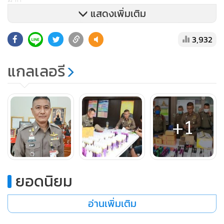
แสดงเพิ่มเติม
“สภาพแตกต่างจากที่โฆษณาในเพจว่า มาตรฐานแล็บทันต
3,932
กรรม สะอาด ปลอดภัย ไร้กังวล ราคามิตรภาพ แต่เบื้องหลังการ
ถ่ายทำคนไม่เห็นไม่รู้ ตัวแทนทันตแพทยสภายังตกใจอึ้งจนพูด
แกลเลอรี
ไม่ออก ภาพที่เห็นสกปรกมากเป็นบ้านเช่าถูกๆ ด้านหลังเป็นน้ำ
คลำ วางอุปกรณ์กับพื้นฝุ่นเขรอะ ถาดพิมพ์ปากไม่ผ่านการฆ่า
เชื้อ ฉะนั้นแล้วเป็นอันตรายต่อประชาชนมาก ผมก็เป็นหัวหน้า
ทีมงานทำร่วมกับทันตแพทยสภาด้วย
+1
”
ยอดนิยม
สำหรับประวัติ
ผู้การจ้อน
จบ นรต.รุ่น 37 เริ่มรับราชการ รอง
อ่านเพิ่มเติม
สว.สส.สน.บางกอกใหญ่, รอง สว.สส.สน.บางนา ได้ทำคดีซอส