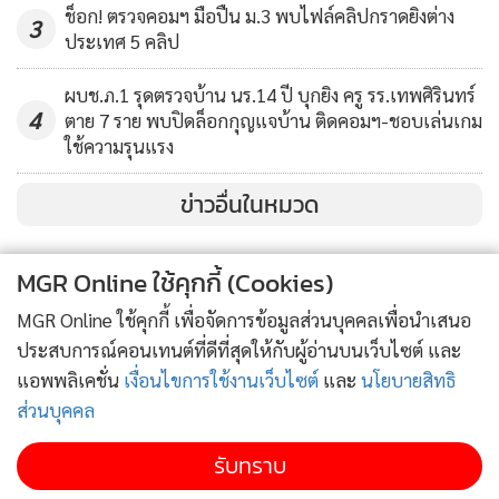
ช็อก! ตรวจคอมฯ มือปืน ม.3 พบไฟล์คลิปกราดยิงต่าง
เรารู้จักหน้าที่แล้วมีความรับผิดชอบ งานทุกอย่างก็สำเร็จราบ
3
ประเทศ 5 คลิป
รื่นได้ แม้จะมีอุปสรรคเข้ามา แต่ก็สามารถฟันฝ่าผ่านพ้นไปได้
ด้วยดี หากใครที่ทำงานใกล้ชิดจะรู้ดีว่า ผมเป็นคนที่ไม่เคยดุด่า
ผบช.ภ.1 รุดตรวจบ้าน นร.14 ปี บุกยิง ครู รร.เทพศิรินทร์
ลูกน้อง ยิ่งคำหยาบคายจะรู้เลยว่าอยู่กับ ผู้การญาณพงศ์ จะยิ้ม
4
ตาย 7 ราย พบปิดล็อกกุญแจบ้าน ติดคอมฯ-ชอบเล่นเกม
ใช้ความรุนแรง
แย้มอยู่ตลอด ถามว่าผมดุดันไหมถ้าในแง่การทำงาน กับลูกน้อง
ผมจะถือเป็นเพื่อนร่วมงาน แต่กับอาชญากรเหล่าร้ายแน่นอน
ข่าวอื่นในหมวด
ผมก็ต้องดุดัน
”
MGR Online ใช้คุกกี้ (Cookies)
MGR Online ใช้คุกกี้ เพื่อจัดการข้อมูลส่วนบุคคลเพื่อนำเสนอ
ประสบการณ์คอนเทนต์ที่ดีที่สุดให้กับผู้อ่านบนเว็บไซต์ และ
แอพพลิเคชั่น
เงื่อนไขการใช้งานเว็บไซต์
และ
นโยบายสิทธิ
ส่วนบุคคล
รับทราบ