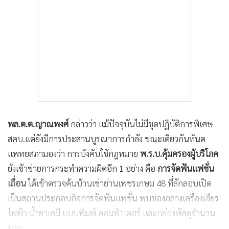
พล.ต.ต.ญาณพงศ์
กล่าวว่า แม้ปัจจุบันไม่มีชุดปฏิบัติการพิเศษ
สคบ.แต่ยังมีการประสานบูรณาการกำลัง ขณะเดียวกันทันต
แพทยสภามองว่า การบังคับใช้กฎหมาย
พ.ร.บ.คุ้มครองผู้บริโภค
ยังเข้าข่ายการกระทำความผิดอีก 1 อย่าง คือ
การจัดฟันแฟชั่น
เถื่อน
ได้เข้าตรวจค้นบ้านเช่าย่านเพชรเกษม 48 ที่ลักลอบเปิด
เป็นสถานประกอบกิจการจัดฟันแฟชั่น พบของกลางเครื่องเจียร
ไฟฟ้า น้ำยาเคมี แบบพิมพ์ คอมพิวเตอร์ และกล่องพัสดุจำนวน
มาก