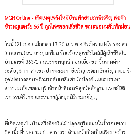
MGR Online - เกิดเหตุเพลิงไหม้บ้านพักย่านภาษีเจริญ พ่อค้า
ข้าวหมูแดงวัย 66 ปี ถูกไฟคลอกเสียชีวิต ขณะนอนหลับพักผ่อน
วันนี้ (21 ก.ค.) เมื่อเวลา 17.30 น. ร.ต.อ.จิรภัทร แปงใจ รอง สว.
(สอบสวน) สน.บางขุนเทียน รับแจ้งเหตุเพลิงไหม้มีผู้เสียชีวิตใน
บ้านเลขที่ 363/1 ถนนราชพฤกษ์ ก่อนเบี่ยงขวาขึ้นทางต่าง
ระดับวุฒากาศ แขวงปากคลองภาษีเจริญ เขตภาษีเจริญ กทม. จึง
รุดไปตรวจสอบพร้อมรถดับเพลิง สำนักป้องกันและบรรเทา
สาธารณภัยเขตธนบุรี เจ้าหน้าที่กองพิสูจน์หลักฐาน แพทย์นิติ
เวช รพ.ศิริราช และหน่วยกู้ภัยมูลนิธิร่วมกตัญญู
ที่เกิดเหตุเป็นบ้านครึ่งตึกครึ่งไม้ ปลูกอยู่ริมถนนในรั้วรอบขอบ
ชิด เนื้อที่ประมาณ 60 ตารางวา ด้านหน้าเปิดเป็นเพิงขายข้าว