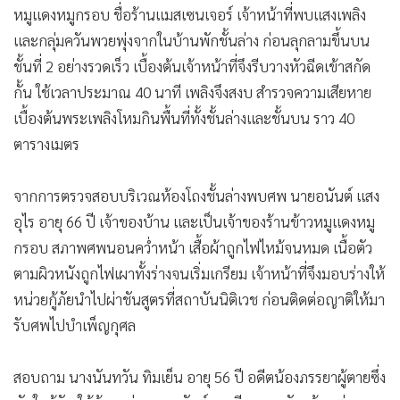
หมูแดงหมูกรอบ ชื่อร้านแมสเซนเจอร์ เจ้าหน้าที่พบแสงเพลิง
และกลุ่มควันพวยพุ่งจากในบ้านพักชั้นล่าง ก่อนลุกลามขึ้นบน
ชั้นที่ 2 อย่างรวดเร็ว เบื้องต้นเจ้าหน้าที่จึงรีบวางหัวฉีดเข้าสกัด
กั้น ใช้เวลาประมาณ 40 นาที เพลิงจึงสงบ สำรวจความเสียหาย
เบื้องต้นพระเพลิงโหมกินพื้นที่ทั้งชั้นล่างและชั้นบน ราว 40
ตารางเมตร
จากการตรวจสอบบริเวณห้องโถงชั้นล่างพบศพ นายอนันต์ แสง
อุไร อายุ 66 ปี เจ้าของบ้าน และเป็นเจ้าของร้านข้าวหมูแดงหมู
กรอบ สภาพศพนอนคว่ำหน้า เสื้อผ้าถูกไฟไหม้จนหมด เนื้อตัว
ตามผิวหนังถูกไฟเผาทั้งร่างจนเริ่มเกรียม เจ้าหน้าที่จึงมอบร่างให้
หน่วยกู้ภัยนำไปผ่าชันสูตรที่สถาบันนิติเวช ก่อนติดต่อญาติให้มา
รับศพไปบำเพ็ญกุศล
สอบถาม นางนันทวัน ทิมเย็น อายุ 56 ปี อดีตน้องภรรยาผู้ตายซึ่ง