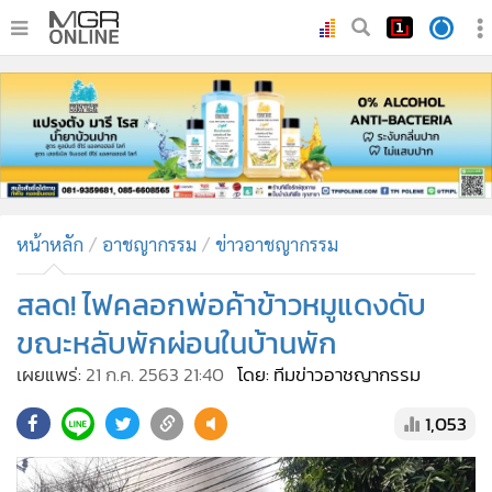
•
หน้าหลัก
•
ทันเหตุการณ์
•
ภาคใต้
•
ภูมิภาค
•
Online Section
หน้าหลัก
อาชญากรรม
ข่าวอาชญากรรม
•
บันเทิง
•
ผู้จัดการรายวัน
สลด! ไฟคลอกพ่อค้าข้าวหมูแดงดับ
•
คอลัมนิสต์
ขณะหลับพักผ่อนในบ้านพัก
•
ละคร
เผยแพร่:
21 ก.ค. 2563 21:40
โดย: ทีมข่าวอาชญากรรม
•
CbizReview
1,053
•
Cyber BIZ
•
ผู้จัดกวน