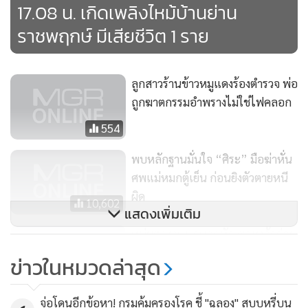
17.08 น. เกิดเพลิงไหม้บ้านย่าน
ราชพฤกษ์ มีเสียชีวิต 1 ราย
ลูกสาวร้านข้าวหมูแดงร้องตำรวจ พ่อ
ถูกฆาตกรรมอำพรางไม่ใช่ไฟคลอก
554
พบหลักฐานมั่นใจ “ศิระ” มือฆ่าหั่น
ศพแม่หมกตู้เย็น ก่อนยิงตัวตายหนี
ผิด
10,602
แสดงเพิ่มเติม
หนุ่มตกงานแถมอกหัก ซดเหล้าก่อน
ออกไปนอนดับใต้ท้องรถ
ข่าวในหมวดล่าสุด
1,086
จ่อโดนอีกข้อหา! กรมคุ้มครองโรค ชี้ "ฉลอง" สูบบุหรี่บน