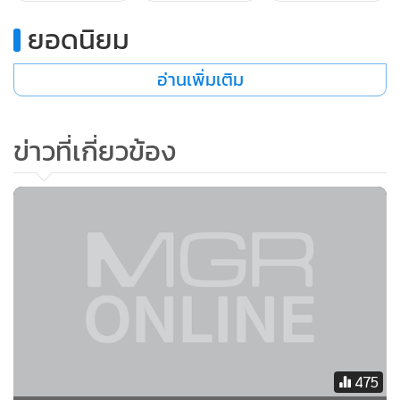
ฆ่าหั่นศพ นายเฮลิยาฮู โคเฮน อายุ 63 ปี อดีตตำรวจเพื่อนร่วม
ยอดนิยม
ชาติ โบกปูนในท้องที่ สภ.บางบัวทอง เมื่อปี 2559 ซึ่งตั้งแต่ครั้ง
นั้นทางครอบครัวก็ยังไม่ได้ข่าวความคืบหน้าของ น.ส.นันทิยา อีก
อ่านเพิ่มเติม
เลย อย่างไรก็ตาม ภายหลังเกิดเหตุ ทั้งอดีตภรรยา ลูกชาย และ
ลูกสาวคนเล็ก ของนายอนันต์ ก็ได้เดินทางมายังจุดเกิดเหตุโดย
ข่าวที่เกี่ยวข้อง
พากันกอดคอร้องไห้ และไม่ประสงค์จะตอบคำถามกับสื่อมวลชน
แต่อย่างใด
475