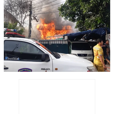
•
Good health & Well-being
•
Green Innovation & SD
•
Management & HR
•
MGR Live
•
Infographic
•
การเมือง
•
ท่องเที่ยว
•
กีฬา
•
ต่างประเทศ
•
Special Scoop
•
เศรษฐกิจ-ธุรกิจ
•
จีน
•
ชุมชน-คุณภาพชีวิต
•
อาชญากรรม
•
Motoring