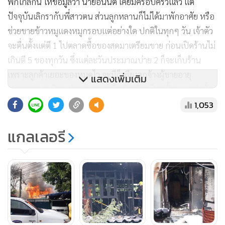
พักใกล้กัน ให้ข้อมูลว่า นายอนันต์ เคยมีครอบครัวแล้ว แต่
ปัจจุบันเลิกรากับพี่สาวตน ส่วนลูกหลานก็ไม่ได้มาพักอาศัย หรือ
ช่วยขายข้าวหมูแดงหมูกรอบแต่อย่างใด ปกติในทุกๆ วัน เจ้าตัว
จะตื่นตั้งแต่ตี 1 ไปตลาดซื้อของสดมาเตรียมขาย ก่อนเปิดร้านไม่
เกินตี 5 ของทุกวัน ซึ่งแต่ละวันประมาณบ่าย 2 ก็จะเก็บร้าน
เพราะลูกค้าเยอะของหมดไว จะมีก็เพียงลูกจ้างผู้ชายอายุ
แสดงเพิ่มเติม
ประมาณ 40 ปี มาช่วยขายและเก็บล้างบ้างเป็นครั้งคราวเท่านั้น
โดยก่อนเกิดเหตุ คาดว่า นายอนันต์ น่าจะหลับพักผ่อนอยู่ใน
1,053
บ้านพอเกิดเพลิงไหม้ขึ้น จึงหนีออกมาไม่ทันเป็นเหตุให้สำลัก
แกลเลอรี
ควันและหมดสติก่อนโดนไฟคลอกดังกล่าว
ทั้งนี้ มีรายงานว่า เมื่อประมาณปี 2560 นายอนันต์ ผู้เสียชีวิตและ
ภรรยา เคยเข้าร้องทุกข์กับเจ้าหน้าที่ตำรวจกองปราบปราม ให้
ช่วยตามหา น.ส.นันทิยา หรือ ออย แสงอุไร อายุ 37 ปี ลูกสาวที่
หายสาบสูญไป โดยเชื่อว่า การหายตัวไปของลูกสาวน่าจะ
เกี่ยวข้องกับ นายซีม่อน บินตัน อายุ 53 ปี ชาวอิสราเอล ผู้ต้องหา