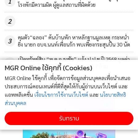
1
โรงพักมีความผิด ผู้ดูแลสถานที่ผิดด้วย
2
คุมตัว“ฉลอง” ค้นบ้านพัก หาหลักฐานมูลเหตุ กระหน่ำ
3
ยิง นายก อบจ.นนท์เพื่อนรัก พบเพียงกระสุนปืน 30 นัด
เปิดทรัพย์สิน “พ.ต.อ.ธงชัย” แจ้ง ป.ป.ช.ปี 2568 มูลค่า
4
MGR Online ใช้คุกกี้ (Cookies)
รวม 305 ล้าน ส่วนใหญ่เป็นที่ดิน 286.7 ล้าน
MGR Online ใช้คุกกี้ เพื่อจัดการข้อมูลส่วนบุคคลเพื่อนำเสนอ
ข่าวอื่นในหมวด
ประสบการณ์คอนเทนต์ที่ดีที่สุดให้กับผู้อ่านบนเว็บไซต์ และ
แอพพลิเคชั่น
เงื่อนไขการใช้งานเว็บไซต์
และ
นโยบายสิทธิ
ส่วนบุคคล
รับทราบ