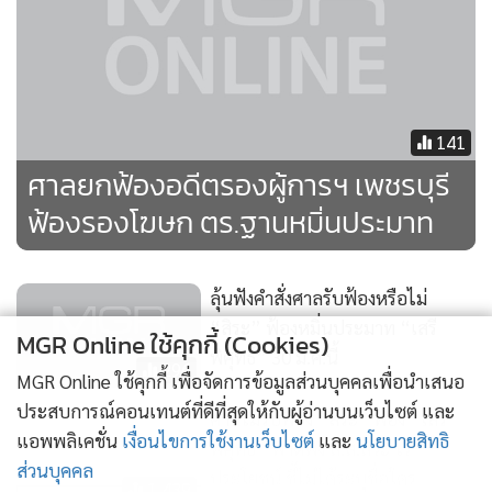
เกลียดชัง ส่วนบริษัท เนชั่นฯ จำเลยที่ 2 กระทำในฐานะ
สื่อมวลชน ไม่ได้ตัดเติมแก้ไข จึงไม่เป็นความผิดฐานหมิ่น
ประมาท คำฟ้องโจทก์จึงไม่มีมูล พิพากษายกฟ้อง
141
ศาลยกฟ้องอดีตรองผู้การฯ เพชรบุรี
ฟ้องรองโฆษก ตร.ฐานหมิ่นประมาท
ลุ้นฟังคำสั่งศาลรับฟ้องหรือไม่
“สิระ” ฟ้องหมิ่นประมาท “เสรี
MGR Online ใช้คุกกี้ (Cookies)
พิศุทธ์” 30 มี.ค.นี้
296
MGR Online ใช้คุกกี้ เพื่อจัดการข้อมูลส่วนบุคคลเพื่อนำเสนอ
ประสบการณ์คอนเทนต์ที่ดีที่สุดให้กับผู้อ่านบนเว็บไซต์ และ
ศาลไม่รับฟ้อง “สิระ” ฟ้อง “เสรี
แอพพลิเคชั่น
เงื่อนไขการใช้งานเว็บไซต์
และ
นโยบายสิทธิ
พิศุทธ์” พาดพิง ส.ส.สวะ ไร้
ส่วนบุคคล
ประโยชน์ ชี้ไม่ได้ระบุชื่อใคร
1,439