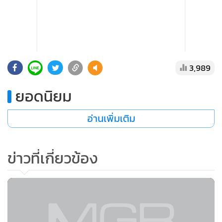
แสดงเพิ่มเติม
3,989
โดยในวันนี้ พล.ต.อ.เสรีพิศุทธ์ โจทก์ และนายสิระ จำเลยที่ 1 ไม่
ยอดนิยม
ต้องเดินทางมาศาล เนื่องจากเป็นเพียงชั้นไต่สวนมูลฟ้อง มีเพียง
ทนายความและตัวแทนเดินทางมาศาล
อ่านเพิ่มเติม
ศาลพิเคราะห์พยานหลักฐานโจทก์แล้ว เห็นว่า นายสิระ จำเลยที่
ข่าวที่เกี่ยวข้อง
1 ให้สัมภาษณ์ทำนองไม่เห็นด้วยกับโจทก์ ปัญหาการถวายสัตย์ฯ
ไม่มีแล้วโดยอ้างถึงคำสั่งศาลรัฐธรรมนูญ และนำข้อความสุภาษิต
วิพากษ์วิจารณ์ลักษณะเป็นการเปรียบเปรยโดยทั่วไป ไม่ได้ยืนยัน
ข้อเท็จจริงหรือทำให้วิญญูชนทั่วไปคิดถึงขนาดว่าโจทก์ทำหน้าที่
โดยไม่มีคุณธรรม จึงไม่ทำให้โจทก์เสียชื่อเสียงหรือถูกดูหมิ่น