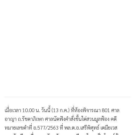
•
เกม
•
วิทยาศาสตร์
•
SMEs
•
หุ้น
•
อินโดจีน
•
กองทุนรวม
•
Celeb Online
•
Factcheck
•
ญี่ปุ่น
•
News1
•
Gotomanager
เมื่อเวลา 10.00 น. วันนี้ (13 ก.ค.) ที่ห้องพิจารณา 801 ศาล
อาญา ถ.รัชดาภิเษก ศาลนัดฟังคำสั่งชั้นไต่สวนมูลฟ้อง คดี
หมายเลขดำที่ อ.577/2563 ที่ พล.ต.อ.เสรีพิศุทธ์ เตมียเวส