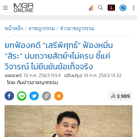
•
หน้าหลัก
หน้าหลัก
อาชญากรรม
ข่าวอาชญากรรม
•
ทันเหตุการณ์
•
ยกฟ้องคดี “เสรีพิศุทธ์” ฟ้องหมิ่น
ภาคใต้
•
ภูมิภาค
“สิระ” ปมถวายสัตย์ฯไม่ครบ ชี้แค่
•
Online Section
วิจารณ์ ไม่ยืนยันข้อเท็จจริง
•
บันเทิง
เผยแพร่:
13 ก.ค. 2563 11:54
ปรับปรุง:
13 ก.ค. 2563 13:32
•
ผู้จัดการรายวัน
โดย: ทีมข่าวอาชญากรรม
•
คอลัมนิสต์
3,989
•
ละคร
•
CbizReview
•
Cyber BIZ
•
ผู้จัดกวน