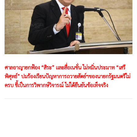
•
Good health & Well-being
•
Green Innovation & SD
•
Management & HR
•
MGR Live
•
Infographic
•
การเมือง
•
ท่องเที่ยว
•
กีฬา
ศาลอาญายกฟ้อง “สิระ” และสื่อเนชั่น ไม่หมิ่นประมาท “เสรี
•
ต่างประเทศ
พิศุทธ์” ปมร้องเรียนปัญหาการถวายสัตย์ฯของนายกรัฐมนตรีไม่
ครบ ชี้เป็นการวิพากษ์วิจารณ์ ไม่ได้ยืนยันข้อเท็จจริง
•
Special Scoop
•
เศรษฐกิจ-ธุรกิจ
•
จีน
•
ชุมชน-คุณภาพชีวิต
•
อาชญากรรม
•
Motoring