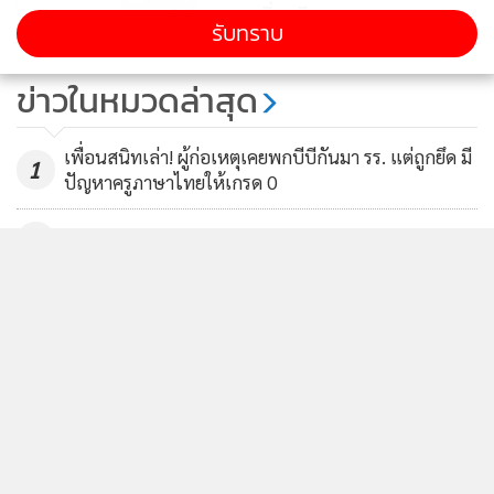
แสดงเพิ่มเติม
รับทราบ
ศาลจำคุก “กานต์-เมีย เสกโลโซ” 5
ปี ปรับ 2 แสน แต่ให้รอลงอาญา
ข่าวในหมวดล่าสุด
โพสต์ข้อความหมิ่น “อีฟ แม็กซิม”
1,048
เพื่อนสนิทเล่า! ผู้ก่อเหตุเคยพกบีบีกันมา รร. แต่ถูกยึด มี
1
ปัญหาครูภาษาไทยให้เกรด 0
2
สุดยื้อ! "น้องนภัทร" นักเรียน ม.1 เหยื่อกราดยิง
3
รร.เทพศิรินทร์ นนทบุรี เสียชีวิตเป็นรายที่ 9
ตร.สอบพยานแล้ว 16 ปาก ประสานครูเข้าให้ปากคำ เช็ก
4
ที่มาของกระสุน ยันตัวเลขกราดยิง 8 ราย
ข่าวอื่นในหมวด