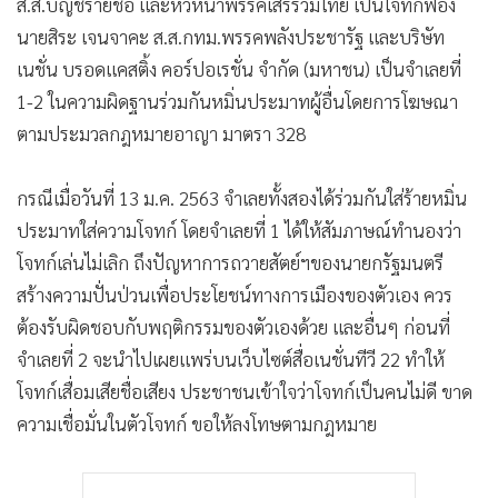
ส.ส.บัญชีรายชื่อ และหัวหน้าพรรคเสรีรวมไทย เป็นโจทก์ฟ้อง
นายสิระ เจนจาคะ ส.ส.กทม.พรรคพลังประชารัฐ และบริษัท
เนชั่น บรอดแคสติ้ง คอร์ปอเรชั่น จำกัด (มหาชน) เป็นจำเลยที่
1-2 ในความผิดฐานร่วมกันหมิ่นประมาทผู้อื่นโดยการโฆษณา
ตามประมวลกฎหมายอาญา มาตรา 328
กรณีเมื่อวันที่ 13 ม.ค. 2563 จำเลยทั้งสองได้ร่วมกันใส่ร้ายหมิ่น
ประมาทใส่ความโจทก์ โดยจำเลยที่ 1 ได้ให้สัมภาษณ์ทำนองว่า
โจทก์เล่นไม่เลิก ถึงปัญหาการถวายสัตย์ฯของนายกรัฐมนตรี
สร้างความปั่นป่วนเพื่อประโยชน์ทางการเมืองของตัวเอง ควร
ต้องรับผิดชอบกับพฤติกรรมของตัวเองด้วย และอื่นๆ ก่อนที่
จำเลยที่ 2 จะนำไปเผยแพร่บนเว็บไซต์สื่อเนชั่นทีวี 22 ทำให้
โจทก์เสื่อมเสียชื่อเสียง ประชาชนเข้าใจว่าโจทก์เป็นคนไม่ดี ขาด
ความเชื่อมั่นในตัวโจทก์ ขอให้ลงโทษตามกฎหมาย