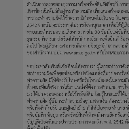
ดำเนินการตรวจสอบธุรกรรม หรือทรัพย์สินที่เกี่ยวกับการ
เกี่ยวข้องสัมพันธ์กับผู้กระทำความผิด เพื่อเสนอเรื่องต่อ
การกระทำความผิดไว้ชั่วคราว มีกำหนดไม่เกิน 90 วัน 
2542 จากนั้น จะประกาศในราชกิจจานุเบกษา เพื่อให้ผู้
หายและจำนวนความเสียหาย ภายใน 30 วันนับแต่วันที่ป
ธุรกรรม พิจารณาส่งเรื่องให้พนักงานอัยการเพื่อยื่นคำร้อ
ต่อไป โดยผู้เสียหายสามารถติดตามข้อมูลข่าวสารความคืบ
ของสำนักงาน ปปง. www.amlo.go.th หรือโทรสอบถามท
ขอประชาสัมพันธ์แจ้งเตือนให้ทราบว่า ผู้ใดกระทำการดังต่อ
ระทำความผิดเพื่อซุกซ่อนหรือปกปิดแหล่งที่มาของทรัพย์สิ
ทำความผิด มิให้ต้องรับโทษหรือรับโทษน้อยลงในความผิ
ลักษณะที่แท้จริง การได้มา แหล่งที่ตั้ง การจำหน่าย การโอ
(3) ได้มา ครอบครอง หรือใช้ทรัพย์สิน โดยรู้ในขณะที่ได้มา
ทำความผิด ผู้นั้นกระทำความผิดฐานฟอกเงิน ต้องระวางโท
หรือทั้งจำทั้งปรับ และผู้ใดยักย้าย ทำให้เสียหาย ทำลาย 
หรือบันทึก ข้อมูล หรือทรัพย์สินที่เจ้าพนักงานยึดหรืออา
บัญญัติป้องกันและปราบปรามการฟอกเงิน พ.ศ. 2542 ต้อง
ทั้งจำทั้งปรับ