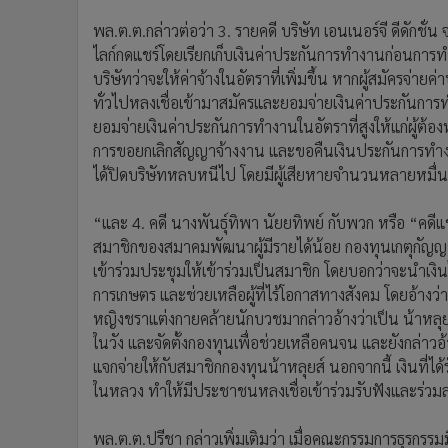
พล.ต.ต.กล่าวต่อว่า 3. รายคดี บริษัท เอนเนอร์จี ดีดักชั
ไลก์กดแชร์โดยเรียกเก็บเงินค่าประกันการทำงานก่อนกา
บริษัทว่าจะให้ค่าจ้างในอัตราที่เพิ่มขึ้น หากผู้สมัครจ่า
ทั่วไปหลงเชื่อเข้ามาสมัครและยอมจ่ายเงินค่าประกันการ
ยอมจ่ายเงินค่าประกันการทำงานในอัตราที่สูงให้แก่ผู้ต้องห
การขอยกเลิกสัญญาจ้างงาน และขอคืนเงินประกันการทำงาน
ได้ปิดบริษัทหลบหนีไป โดยมีผู้เสียหายจำนวนหลายหมื่
“และ 4. คดี นางพันธุ์ทิพา นัยยทิพย์ กับพวก หรือ “คดีแช
สมาชิกของสมาคมพัฒนาผู้มีรายได้น้อย กองทุนเกตุกัญญา
เข้าร่วมประชุมให้เข้าร่วมเป็นสมาชิก โดยบอกว่าจะนำเงินไ
การเกษตร และช่วยเหลือผู้ที่ไร้โอกาสทางสังคม โดยอ้าง
หญิงชราแต่งกายคล้ายนักบวชมากล่าวอ้างว่าเป็น น้าหลุยส
ในวัง และจัดตั้งกองทุนเพื่อช่วยเหลือคนจน และยังกล่าวอ
แจกจ่ายให้กับสมาชิกกองทุนน้าหลุยส์ นอกจากนี้ เงินท
ในหลวง ทำให้มีประชาชนหลงเชื่อเข้าร่วมรับฟังและร่
พล.ต.ต.ปรีชา กล่าวเพิ่มเติมว่า เมื่อคณะกรรมการธุรกรร