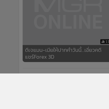
1
ดีเจแมน-เมียให้ปากคำวันนี้…เอี่ยวคดี
แชร์Forex 3D
ข่าวในหมวดล่าสุด
รอด! ไม่สั่งย้าย 5 เสือพระโขนง เซ่นจับผับย่านศรีนครินท
1
ปล่อยเด็กต่ำกว่า 20 เข้ามั่วสุม
หิ้ว "โทน บางแค" เค้นสอบ! เจ้าตัวยิ้มสู้ ยันไม่ได้หนี ปัด
3