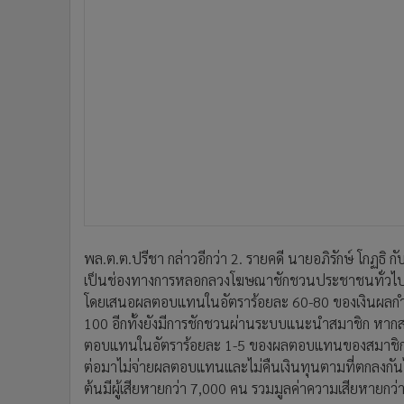
พล.ต.ต.ปรีชา กล่าวอีกว่า 2. รายคดี นายอภิรักษ์ โกฏธิ
เป็นช่องทางการหลอกลวงโฆษณาชักชวนประชาชนทั่วไปให้
โดยเสนอผลตอบแทนในอัตราร้อยละ 60-80 ของเงินผลกำไรที
100 อีกทั้งยังมีการชักชวนผ่านระบบแนะนำสมาชิก หาก
ตอบแทนในอัตราร้อยละ 1-5 ของผลตอบแทนของสมาชิกรายใ
ต่อมาไม่จ่ายผลตอบแทนและไม่คืนเงินทุนตามที่ตกลงกันไว
ต้นมีผู้เสียหายกว่า 7,000 คน รวมมูลค่าความเสียหายกว