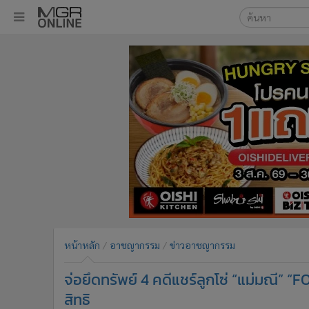
เลือกเครื่องมือท
•
หน้าหลัก
ค้นหา
•
ทันเหตุการณ์
Google
•
ภาคใต้
•
ภูมิภาค
MGR Onl
•
Online Section
ค้นหาขั
•
บันเทิง
•
ผู้จัดการรายวัน
•
คอลัมนิสต์
•
ละคร
•
CbizReview
•
Cyber BIZ
หน้าหลัก
อาชญากรรม
ข่าวอาชญากรรม
•
ผู้จัดกวน
จ่อยึดทรัพย์ 4 คดีแชร์ลูกโซ่ “แม่มณี” “F
•
Good health & Well-being
•
Green Innovation & SD
สิทธิ