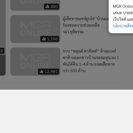
MGR Online 
400
เสนอ ประสบก
ผู้เสียหายเเชร์ลูกโซ่ "บ้านแอนนี่"
เว็บไซต์ แ
ร้องขอความช่วยเหลือ
นโยบายสิทธ
รมว.ยุติธรรม
1,106
18
รวบ “หลุยส์ ตาทิพย์” อ้างแบงก์
ชาติ หลอกชาวบ้านระดมทุน ลง 1
พันได้คืน 1-4 ล้าน ยอดเสียหาย
กว่า 500 ล้าน
12,981
ร์
2
บุกจับแก๊งคอลฯ เวียดนาม โยงคดีไอซ์ซุกกระปุกมะขามส่ง