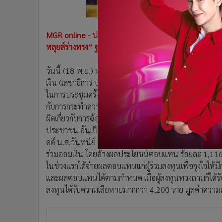
•
อินโดจีน
•
กองทุนรวม
•
Celeb Online
MGR online - ปปง. ลุยสอบยึดอายัดทรัพย์สิน 4 คดีแชร
หลุยส์ร่างทรง” ฐานฟอกเงินและฉ้อโกง
•
Factcheck
•
ญี่ปุ่น
วันนี้ (18 พ.ย.) พล.ต.ต.ปรีชา เจริญสหายานนท์ รั
•
News1
เงิน (เลขาธิการ ปปง.) กล่าวว่า คณะกรรมการธุรกรรม
•
Gotomanager
ในการประชุมครั้งที่ 11/2562 วันที่ 18 พ.ย. 62 ได้มีมต
กับการกระทำความผิดคดีแชร์ลูกโซ่ที่อยู่ในความสนใจข
ผิดเกี่ยวกับการฉ้อโกงประชาชนตามประมวลกฎหมายอาญา ห
ประชาชน อันเป็นความผิดมูลฐานตามมาตรา 3(3) แห่ง พ.
คดี น.ส.วันทนีย์ ทิพย์ประเวช กับพวก หรือ “คดีแชร์แ
ร่วมออมเงิน โดยอ้างผลประโยชน์ตอบแทน ร้อยละ 1,116-3
ในช่วงแรกได้จ่ายผลตอบแทนแก่ผู้ร่วมลงทุนเพื่อจูงใจให้ม
และผลตอบแทนได้ตามกำหนด เมื่อผู้ลงทุนทวงถามก็ได้รับการ
ลงทุนได้รับความเสียหายมากกว่า 4,200 ราย มูลค่าควา