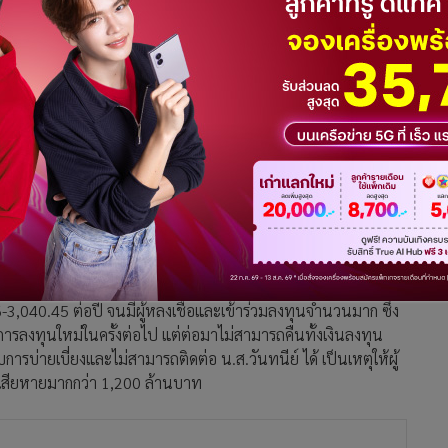
์ลูกโซ่ “แม่มณี” “FOREX 3D”, “NICE REVIEW” และ “แชร์ น้า
กษาราชการแทนเลขาธิการคณะกรรมการป้องกันและปราบปรามการฟอก
ิมอบหมายพนักงานเจ้าหน้าที่ตรวจสอบธุรกรรมหรือทรัพย์สินที่เกี่ยว
องประชาชน จำนวน 4 ราย ซึ่งพฤติการณ์แห่งคดีมีลักษณะเป็นความ
รือความผิดตามกฎหมายว่าด้วยการกู้ยืมเงินที่เป็นการฉ้อโกง
ร.บ.ป้องกันและปราบปรามการฟอกเงิน พ.ศ. 2542 ดังนี้ 1. ราย
ม่มณี” มีพฤติการณ์หลอกลวงชักชวนประชาชนผ่านทางเฟซบุ๊กให้
,040.45 ต่อปี จนมีผู้หลงเชื่อและเข้าร่วมลงทุนจำนวนมาก ซึ่ง
ีการลงทุนใหม่ในครั้งต่อไป แต่ต่อมาไม่สามารถคืนทั้งเงินลงทุน
บ่ายเบี่ยงและไม่สามารถติดต่อ น.ส.วันทนีย์ ได้ เป็นเหตุให้ผู้
มเสียหายมากกว่า 1,200 ล้านบาท