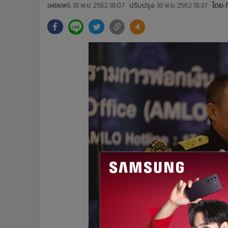
•
Management & HR
เผยแพร่:
18 พ.ย. 2562 18:07
ปรับปรุง:
18 พ.ย. 2562 18:37
โดย:
•
MGR Live
•
Infographic
•
การเมือง
•
ท่องเที่ยว
•
กีฬา
•
ต่างประเทศ
•
Special Scoop
•
เศรษฐกิจ-ธุรกิจ
•
จีน
•
ชุมชน-คุณภาพชีวิต
•
อาชญากรรม
•
Motoring
•
เกม
•
วิทยาศาสตร์
•
SMEs
•
หุ้น