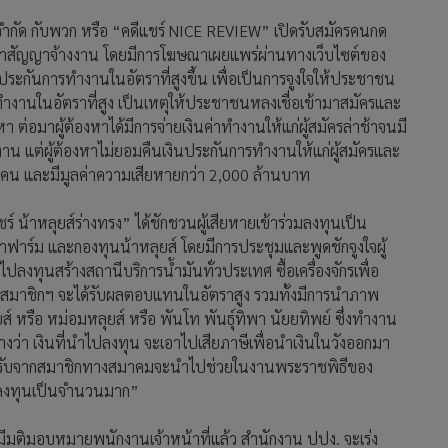
่น จำกัด กับพวก หรือ “คดีแชร์ NICE REVIEW” เปิดรับสมัครคนกด
รทำสัญญาจ้างงาน โดยมีการโฆษณาเผยแพร่ผ่านทางเว็บไซต์ของ
ยค่าประกันการทำงานในอัตราที่สูงขึ้น เพื่อเป็นการจูงใจให้ประชาชน
ทำงานในอัตราที่สูง เป็นเหตุให้ประชาชนหลงเชื่อเข้ามาสมัครและ
า ต่อมาผู้ต้องหาได้มีการจ่ายเงินค่าทำงานให้แก่ผู้สมัครล่าช้าจนมี
 แต่ผู้ต้องหาไม่ยอมคืนเงินประกันการทำงานให้แก่ผู้สมัครและ
นคน และมีมูลค่าความเสียหายกว่า 2,000 ล้านบาท
ร์ น้าหลุยส์ร่างทรง” ได้ชักชวนผู้เสียหายเข้าร่วมลงทุนเป็น
ฟาร์ม และกองทุนน้าหลุยส์ โดยมีการประชุมและพูดชักจูงใจผู้
ปลงทุนสร้างสถานีบริการน้ำมันทั่วประเทศ ซื้อเครื่องจักรเพื่อ
ว่าสมาชิกฯ จะได้รับผลตอบแทนในอัตราสูง รวมทั้งมีการนำภาพ
์ หรือ หม่อมหลุยส์ หรือ พันโท พันธุ์ทิพา นัยยทิพย์ ซึ่งทำงาน
้างว่า เงินที่นำไปลงทุน จะเอาไปเสียภาษีเพื่อนำเงินในวังออกมา
ี่ได้รับจากสมาชิกทางสมาคมจะนำไปช่วยในงานพระราชพิธีของ
วมลงทุนเป็นจำนวนมาก”
มมีมติมอบหมายพนักงานเจ้าหน้าที่แล้ว สำนักงาน ปปง. จะเร่ง