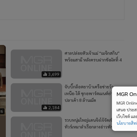
ศาลปล่อยตัวเจ้าแม่ “เมจิกสกิน”
พร้อมสามี หลังครบฝากขังผัดที่ 4
3,699
จับบิ๊กล็อตยาบ้าเครือข่ายว้า
MGR Onli
เหนือ-ใต้ ซุกอพาร์ตเมนต์ย่านลาด
ปลาเค้า 8 ล้านเม็ด
MGR Online 
2,184
เสนอ ประสบก
26
เว็บไซต์ แ
รวบหนุ่มใหญ่แดนจิงโจ้จัดเซ็กซ์
นโยบายสิทธ
ทัวร์เหมาลำเรือกลางอ่าวพัทยา