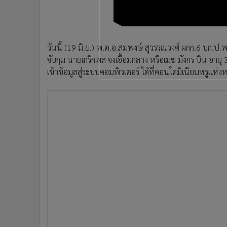
•
อินโดจีน
•
กองทุนรวม
•
Celeb Online
วันนี้ (19 มิ.ย.) พ.ต.อ.สมพงษ์ สุวรรณวงศ์ ผกก.6 บก.ป
•
Factcheck
จับกุม นายเกริกพล จงเอื้อมกลาง หรือเมฆ มังกร บิน อา
•
ญี่ปุ่น
เข้าข้อมูลสู่ระบบคอมพิวเตอร์ ได้ที่คอนโดมิเนียมหรูแห่
•
News1
•
Gotomanager