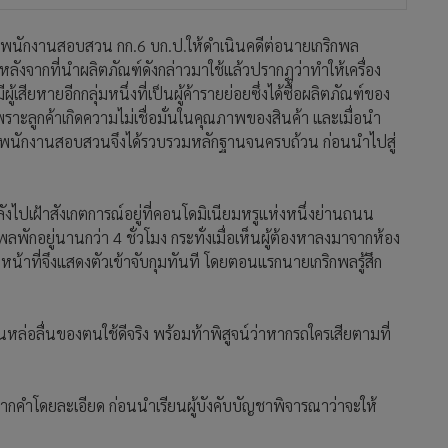
มต่อพนักงานสอบสวน กก.6 บก.ป.ให้ดำเนินคดีต่อนายเกริกพล
หลังจากที่นำผลิตภัณฑ์ดังกล่าวมาใช้แล้วปรากฏว่าทำให้เครื่อง
สียหายอีกกลุ่มหนึ่งที่เป็นผู้ค้ารายย่อยซึ่งได้ซื้อผลิตภัณฑ์ของ
ะลูกค้าเกิดความไม่เชื่อมั่นในคุณภาพของสินค้า และเมื่อนำ
ั้นพนักงานสอบสวนจึงได้รวบรวมหลักฐานจนครบถ้วน ก่อนนำไปสู่
ำลังไปเฝ้าสังเกตการณ์อยู่ที่คอนโดมิเนียมหรูแห่งหนึ่งย่านถนน
ักอยู่นานกว่า 4 ชั่วโมง กระทั่งเมื่อเห็นผู้ต้องหาลงมาจากห้อง
าหน้าที่จึงแสดงตัวเข้าจับกุมทันที โดยตอนแรกนายเกริกพลรู้สึก
หล่อลื่นของตนใช้ดีจริง พร้อมท้าพิสูจน์ว่าหากรถใครเสียตามที่
ากคำโดยละเอียด ก่อนนำเรียนผู้บังคับบัญชาพิจารณาว่าจะให้