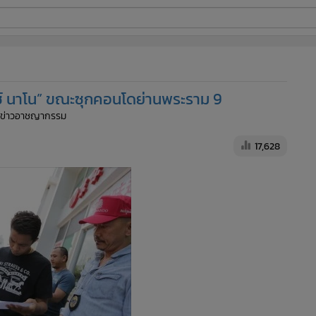
ี่ใช้
กซ์ นาโน” ขณะซุกคอนโดย่านพระราม 9
ine
ีมข่าวอาชญากรรม
้นสูง
17,628