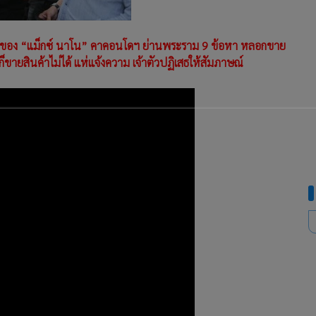
้าของ “แม็กซ์ นาโน” คาคอนโดฯ ย่านพระราม 9 ข้อหา หลอกขาย
็ขายสินค้าไม่ได้ แห่แจ้งความ เจ้าตัวปฏิเสธให้สัมภาษณ์