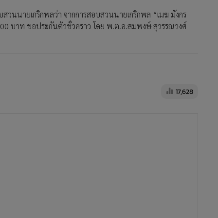
อบสวนนายเกริกพลว่า จากการสอบสวนนายเกริกพล “เมฆ มังกร
,000 บาท ขอประกันตัวชั่วคราว โดย พ.ต.อ.สมพงษ์ สุวรรณวงศ์
17,628