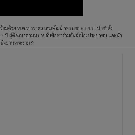
.พร้อมด้วย พ.ต.ท.ธราดล เหมพัฒน์ รอง ผกก.6 บก.ป. นำกำลัง
ยุ 37 ปี ผู้ต้องหาตามหมายจับข้อหาร่วมกันฉ้อโกงประชาชน และนำ
งหนึ่งย่านพระราม 9