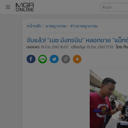
เลือกเครื่องมือท
•
หน้าหลัก
หน้าหลัก
อาชญากรรม
ข่าวอาชญากรรม
ค้นหา
•
ทันเหตุการณ์
Google
•
ภาคใต้
จับแล้ว! “เมฆ มังกรบิน” หลอกขาย “แม็
•
ภูมิภาค
MGR Onl
เผยแพร่:
19 มิ.ย. 2561 16:07
ปรับปรุง:
19 มิ.ย. 2561 17:55
โดย: ท
•
Online Section
ค้นหาขั
•
บันเทิง
•
ผู้จัดการรายวัน
•
คอลัมนิสต์
•
ละคร
•
CbizReview
•
Cyber BIZ
•
ผู้จัดกวน
•
Good health & Well-being
•
Green Innovation & SD