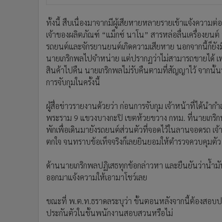
ทั้งนี้ สืบเนื่องมาจากมีผู้เสียหายหลายรายเข้าแจ้งควา
เจ้าของผลิตภัณฑ์ “แม็กซ์ นาโน” สารหล่อลื่นเครื่องยนต์ 
รถยนต์และจักรยานยนต์เกิดความเสียหาย นอกจากนี้ก็ยังมีผู้เ
นายเกริกพลไปจำหน่าย แต่ปรากฏว่าไม่สามารถขายได้ เพรา
สินค้าไปคืน นายเกริกพลไม่รับคืนตามที่สัญญาไว้ จากน
การจับกุมในครั้งนี้
ผู้สื่อข่าวรายงานด้วยว่า ก่อนการจับกุม เจ้าหน้าที่ได้นำก
พระราม 9 แขวงบางกะปิ เขตห้วยขวาง กทม. ที่นายเกริกพลพ
พักเพื่อเดินมายังรถยนต์ส่วนตัวที่จอดไว้ในลานจอดรถ เจ้
ตกใจ จนทราบข้อเท็จจริงก็เลยยินยอมให้ตำรวจควบคุมตัว
ด้านนายเกริกพลปฏิเสธทุกข้อกล่าวหา และยืนยันว่าน้ำมัน
ออกมาแจ้งความให้เอามาโชว์เลย
ขณะที่ พ.ต.ท.ธราดลระบุว่า ขั้นตอนหลังจากนี้ต้องสอบป
ประกันตัวในชั้นพนักงานสอบสวนหรือไม่