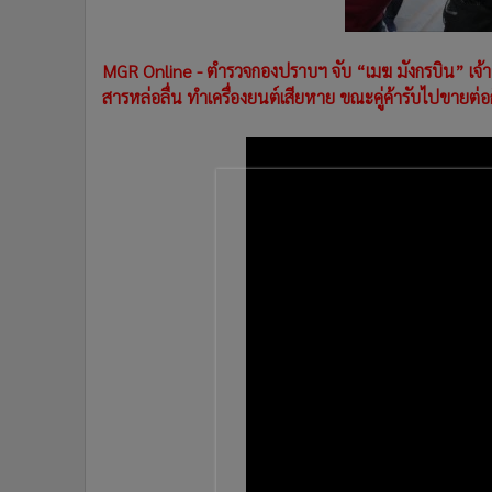
•
Management & HR
•
MGR Live
•
Infographic
MGR Online - ตำรวจกองปราบฯ จับ “เมฆ มังกรบิน” เจ
•
การเมือง
สารหล่อลื่น ทำเครื่องยนต์เสียหาย ขณะคู่ค้ารับไปขายต่อก
•
ท่องเที่ยว
•
กีฬา
•
ต่างประเทศ
•
Special Scoop
•
เศรษฐกิจ-ธุรกิจ
•
จีน
•
ชุมชน-คุณภาพชีวิต
•
อาชญากรรม
•
Motoring
•
เกม
•
วิทยาศาสตร์
•
SMEs
•
หุ้น