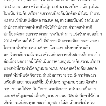
(ตร.) นายราเมศร ศรีทับทิม ผู้ประสานงานเครือข่ายเด็กรุ่นใหม่
ไม่พนัน ร่วมกับเครือข่ายเยาวชนป้องกันนักดื่มหน้าใหม่ จำนวน
40 คน เข้ายื่นหนังสือต่อ พล.ต.ต.อนุชา รมยะนันทน์ รองโฆษก
สำนักงานตำรวจแห่งชาติ เพื่อให้สำนักงานตำรวจแห่งชาติ
ปกป้องเด็กและเยาวชนจากการพนันช่วงการแข่งขันฟุตบอลโลก
2014 พร้อมขอให้เจ้าหน้าที่ตำรวจเพิ่มความเข้มการตรวจสอบ
โดยรอบพื้นที่รอบสถานศึกษา โดยเฉพาะในหอพักระดับ
มหาวิทยาลัย รวมถึง รณรงค์ร่วมกับเยาวชนในสถานศึกษาอย่าง
ต่อเนื่อง นอกจากนี้ ให้ดำเนินการตามกฎหมายกับสถานบริการ
บางแห่งที่กระทำผิดกฎหมาย พ.ร.บ.ควบคุมเครื่องดื่มแอลกอ
ฮอลล์ ที่ฝ่าฝืนจัดกิจกรรมส่งเสริมการขาย รวมถึงการโฆษณา
เครื่องดื่มแอลกอฮอลล์ที่ไม่เป็นไปตามกฎหมาย ขณะเดียวกัน
กลุ่มเยาวชนได้ร่วมกันฉีกกระดาษข้อความพนันบอลเป็นการ
แสดงเชิงสัญลักษณ์ เพื่อเชิญชวนเยาวชน นิสิตนักศึกษาให้ร่วม
เชียร์การแข่งขันฟุตบอลอย่างถูกต้อง ไม่ตกเป็นเหยื่อผีพนัน