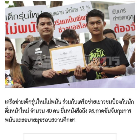
•
Good health & Well-being
•
Green Innovation & SD
•
Management & HR
•
MGR Live
•
Infographic
•
การเมือง
•
ท่องเที่ยว
•
กีฬา
•
ต่างประเทศ
•
Special Scoop
•
เศรษฐกิจ-ธุรกิจ
เครือข่ายเด็กรุ่นใหม่ไม่พนัน ร่วมกับเครือข่ายเยาวชนป้องกันนัก
•
จีน
ดื่มหน้าใหม่ จำนวน 40 คน ยื่นหนังสือถึง ตร.กวดขันจับกุมการ
•
ชุมชน-คุณภาพชีวิต
พนันและอบายมุขรอบสถานศึกษา
•
อาชญากรรม
•
Motoring