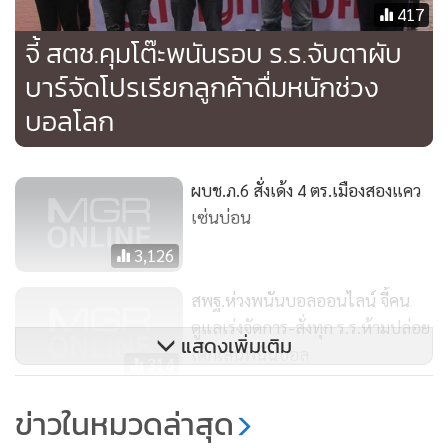
417
จี้ สตช.คุมโต๊ะพนันรอบ ร.ร.จับตาผับ
บาร์จัดโปรเรียกลูกค้าดื่มหนักช่วง
บอลโลก
ผบช.ภ.6 สั่งเด้ง 4 ตร.เมืองสองแคว
เซ่นบ่อน
3,126
สพฐ.ห่วงพนันบอลออนไลน์ จี้คน
ดูแลเร่งจัดการ-สั่งทุก ร.ร.ห้ามปล่อย
แสดงเพิ่มเติม
เด็กเล่นพนันบอล
314
ลุ้นบอลโลก นอนไม่พอ ระวังอ้วน
ข่าวในหมวดล่าสุด