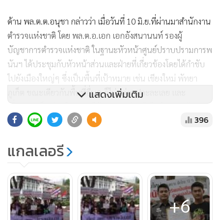
ด้าน พล.ต.ต.อนุชา กล่าวว่า เมื่อวันที่ 10 มิ.ย.ที่ผ่านมาสำนักงาน
ตำรวจแห่งชาติ โดย พล.ต.อ.เอก เอกอังสนานนท์ รองผู้
บัญชาการตำรวจแห่งชาติ ในฐานะหัวหน้าศูนย์ปราบปรามการพ
นันฯ ได้ประชุมกับหัวหน้าส่วนและฝ่ายที่เกี่ยวข้องโดยได้กำชับ
ไปยังเมืองใหญ่ๆ ซึ่งเป็นพื้นที่เป้าหมาย เช่น เชียงใหม่ พัทยา
ภูเก็ต ขณะเดียวกันพื้นที่อื่นๆ ก็ไม่ปล่อยปละละเลย และ
แสดงเพิ่มเติม
เนื่องจากเป็นช่วงเปิดเทอมได้ขอความร่วมมือไปยังสถานศึกษา
396
ครู-อาจารย์ และนักเรียนให้รับชมกีฬาเพื่อความบันเทิง และใช้
กีฬาในการเพิ่มศักยภาพ ไม่ใช่เพื่อการพนัน
แกลเลอรี
+6