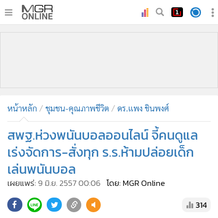
•
หน้าหลัก
•
ทันเหตุการณ์
•
ภาคใต้
•
ภูมิภาค
•
Online Section
หน้าหลัก
ชุมชน-คุณภาพชีวิต
ดร.แพง ชินพงศ์
•
บันเทิง
•
ผู้จัดการรายวัน
สพฐ.ห่วงพนันบอลออนไลน์ จี้คนดูแล
•
คอลัมนิสต์
เร่งจัดการ-สั่งทุก ร.ร.ห้ามปล่อยเด็ก
•
ละคร
เล่นพนันบอล
•
CbizReview
เผยแพร่:
9 มิ.ย. 2557 00:06
โดย: MGR Online
•
Cyber BIZ
•
ผู้จัดกวน
314