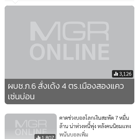
3,126
ผบช.ภ.6 สั่งเด้ง 4 ตร.เมืองสองแคว
เซ่นบ่อน
คาดช่วงบอลโลกเงินสะพัด 7 หมื่น
ล้าน น่าห่วงหนี้พุ่ง หลังคนนิยมแทง
พนันบอลเพิ่ม
1,807