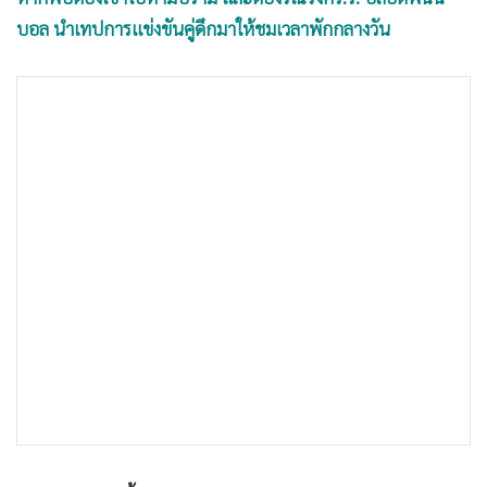
•
เกม
บอล นำเทปการแข่งขันคู่ดึกมาให้ชมเวลาพักกลางวัน
•
วิทยาศาสตร์
•
SMEs
•
หุ้น
•
อินโดจีน
•
กองทุนรวม
•
Celeb Online
•
Factcheck
•
ญี่ปุ่น
•
News1
•
Gotomanager