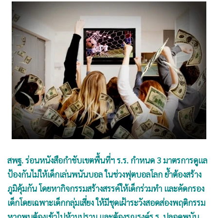
•
Good health & Well-being
•
Green Innovation & SD
•
Management & HR
•
MGR Live
•
Infographic
•
การเมือง
•
ท่องเที่ยว
•
กีฬา
•
ต่างประเทศ
•
Special Scoop
•
เศรษฐกิจ-ธุรกิจ
สพฐ. ร่อนหนังสือกำชับเขตพื้นที่ฯ ร.ร. กำหนด 3 มาตรการดูแล
•
จีน
ป้องกันไม่ให้เด็กเล่นพนันบอล ในช่วงฟุตบอลโลก ย้ำต้องสร้าง
•
ชุมชน-คุณภาพชีวิต
ภูมิคุ้มกัน โดยหากิจกรรมสร้างสรรค์ให้เด็กร่วมทำ และคัดกรอง
•
อาชญากรรม
เด็กโดยเฉพาะเด็กกลุ่มเสี่ยง ให้มีชุดเฝ้าระวังสอดส่องพฤติกรรม
•
Motoring
หากพบต้องเข้าไปห้ามปราม และต้องรณรงค์ร.ร. ปลอดพนัน