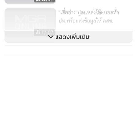
"เสี่ยอ่าง"ปูดแหล่งโต๊ะบอลทั่ว
ปท.พร้อมส่งข้อมูลให้ คสช.
1,507
แสดงเพิ่มเติม
บช.น.แถลงปราบพนันบอล
902