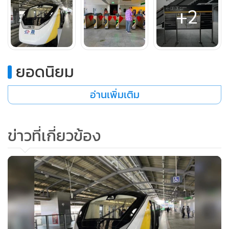
เลิกงาน
+2
ก่อนหน้านี้มีรถประจำทาง สาย 145 ปากน้ำ-หมอชิตใหม่ ไปตาม
ถนนศรีนครินทร์ ถนนลาดพร้าว ปลายทางสถานีขนส่งหมอชิต
ใหม่ นอกนั้นก็มีรถสองแถวปากน้ำ-ศรีเอี่ยม รถตู้ปากน้ำ-
ยอดนิยม
บางกะปิ กับปากน้ำ-ซีคอนสแควร์
อ่านเพิ่มเติม
เมื่อรถไฟฟ้าสายสีเหลืองทดสอบเดินรถ คนที่มาจากปากน้ำ ถ้า
นั่งรถเมล์หรือรถสองแถว สามารถลงรถเมล์ได้ที่ป้ายซอยศรีด่าน
ข่าวที่เกี่ยวข้อง
1 เลยแยกศรีด่านเล็กน้อย เพื่อต่อรถไฟฟ้าสายสีเหลืองที่สถานีศรี
ด่าน ไปยังสถานีหัวหมาก
ในทางกลับกัน คนที่มาจากสถานีหัวหมาก เมื่อลงที่สถานีศรีด่าน
แล้ว สามารถต่อรถเมล์สาย 145 ไปยังปากน้ำ รวมทั้งรถสองแถว
ด่านสำโรง-บางพลี รถสองแถวด่านสำโรง-วัดหนามแดง และรถ
สองแถวปากน้ำ-ศรีเอี่ยมเช่นกัน