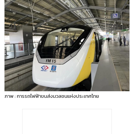
•
Good health & Well-being
•
Green Innovation & SD
•
Management & HR
•
MGR Live
•
Infographic
•
การเมือง
•
ท่องเที่ยว
•
กีฬา
•
ต่างประเทศ
•
Special Scoop
•
เศรษฐกิจ-ธุรกิจ
ภาพ : การรถไฟฟ้าขนส่งมวลชนแห่งประเทศไทย
•
จีน
•
ชุมชน-คุณภาพชีวิต
•
อาชญากรรม
•
Motoring