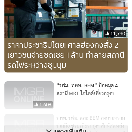
11,730
ตามที่รัฐบาลระบุฯ ตั้งแต่เดือนมิถุนายนจนถึงสิ้นเดือนตุลาคม มี
ราคาประชาธิปไตย! ศาลฮ่องกงสั่ง 2
สัญญาณไฟจราจร 460 ชุดและไฟตามถนน 40 สายถูกทำลาย
เยาวชนจ่ายชดเชย 1 ล้าน ทำลายสถานี
(ภาพเซาท์ไชน่ามอร์นิงโพสต์)
รถไฟระหว่างชุมนุม
รายงานข่าวกล่าวว่า เมื่อวันที่ 27 พฤศจิกายนที่ผ่านมา ชายอายุ
68 ปี ในรถเข็นไฟฟ้า โดนรถบรรทุกชนเสียชีวิตที่ถิ่นโส่ยไว
“รฟม.-ททท.-BEM” ปักหมุด 4
อุบัติเหตุร้ายแรงเกิดขึ้นที่ทางแยกเหตุจากสัญญาณไฟจราจร
สถานี MRT ไฮไลต์เที่ยวกรุงฯ
ชำรุดรอการซ่อมหลังจากผู้ประท้วงทำลายเสียหาย
1,608
เทเรซา ลี นักสังคมสงเคราะห์สมาคมคนตาบอดแห่งฮ่องกง กล่าว
ททท. รฟม. และ BEM ลงนามความ
ร่วมมือ ชวนเที่ยวกรุงฯ สัมผัสแหล่ง
ว่า ทางเท้าและอิฐที่เสียหาย ราวโลหะกั้นทางที่ขาดหายไป ตลอด
แสดงเพิ่มเติม