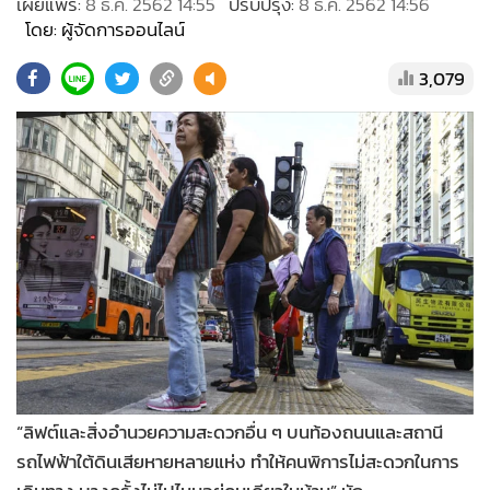
•
Good health & Well-being
เผยแพร่:
8 ธ.ค. 2562 14:55
ปรับปรุง:
8 ธ.ค. 2562 14:56
โดย: ผู้จัดการออนไลน์
•
Green Innovation & SD
•
Management & HR
3,079
•
MGR Live
•
Infographic
•
การเมือง
•
ท่องเที่ยว
•
กีฬา
•
ต่างประเทศ
•
Special Scoop
•
เศรษฐกิจ-ธุรกิจ
•
จีน
•
ชุมชน-คุณภาพชีวิต
“ลิฟต์และสิ่งอำนวยความสะดวกอื่น ๆ บนท้องถนนและสถานี
•
อาชญากรรม
รถไฟฟ้าใต้ดินเสียหายหลายแห่ง ทำให้คนพิการไม่สะดวกในการ
•
Motoring