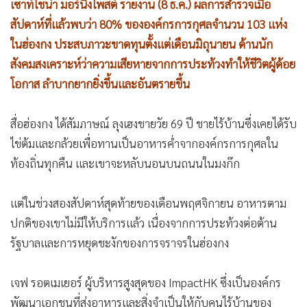
เ
ซาท์ไชน่า มอร์นิงโพสต์ รายงาน (8 ธ.ค.) ผลการสำรวจเมื่อ
สัปดาห์ที่แล้วพบว่า 80% ขององค์กรการกุศลจำนวน 103 แห่ง
ในฮ่องกง ประสบภาวะขาดทุนตั้งแต่เดือนมิถุนายน ด้านนัก
สังคมสงเคราะห์ว่าความเสียหายจากการประท้วงทำให้ชีวิตผู้ด้อย
โอกาส ลำบากยากยิ่งขึ้นและอันตรายขึ้น
สื่อฮ่องกง ได้สัมภาษณ์ ลุงเฮงชายวัย 69 ปี ชายไร้บ้านซึ่งเคยได้รับ
ไข่ต้มและกล้วยเพื่อทานเป็นอาหารค่ำจากองค์กรการกุศลใน
ท้องถิ่นทุกคืน และเขาจะหลับนอนบนถนนในมงก๊ก
แต่ในช่วงสองสัปดาห์สุดท้ายของเดือนพฤศจิกายน อาหารตาม
ปกติของเขาไม่มีให้บริการแล้ว เนื่องจากการประท้วงต่อต้าน
รัฐบาลและการหยุดชะงักของการจราจรในฮ่องกง
เจฟ รอตเมเยอร์ ผู้บริหารสูงสุดของ ImpactHK ซึ่งเป็นองค์กร
พัฒนาเอกชนที่ส่งอาหารและสิ่งจำเป็นให้กับคนไร้บ้านของ