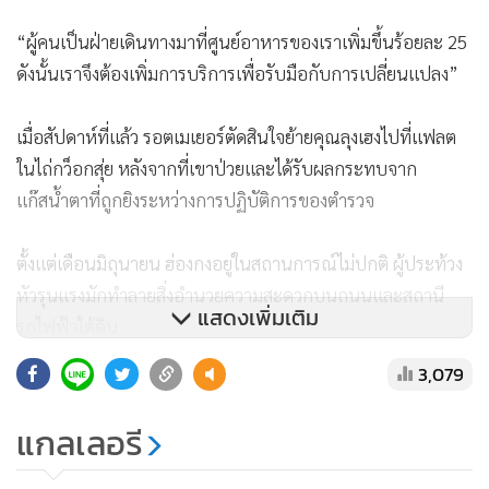
“ผู้คนเป็นฝ่ายเดินทางมาที่ศูนย์อาหารของเราเพิ่มขึ้นร้อยละ 25
ดังนั้นเราจึงต้องเพิ่มการบริการเพื่อรับมือกับการเปลี่ยนแปลง”
เมื่อสัปดาห์ที่แล้ว รอตเมเยอร์ตัดสินใจย้ายคุณลุงเฮงไปที่แฟลต
ในไถ่กว็อกสุ่ย หลังจากที่เขาป่วยและได้รับผลกระทบจาก
แก๊สน้ำตาที่ถูกยิงระหว่างการปฏิบัติการของตำรวจ
ตั้งแต่เดือนมิถุนายน ฮ่องกงอยู่ในสถานการณ์ไม่ปกติ ผู้ประท้วง
หัวรุนแรงมักทำลายสิ่งอำนวยความสะดวกบนถนนและสถานี
แสดงเพิ่มเติม
รถไฟฟ้าใต้ดิน
3,079
ความวุ่นวายทางสังคมที่เกิดขึ้นอย่างต่อเนื่องส่งผลกระทบต่อภาค
แกลเลอรี
ธุรกิจและภาคประชาสังคม รวมถึงกลุ่มคนชายขอบ เช่น ผู้สูงอายุ
ผู้พิการและผู้ด้อยโอกาส