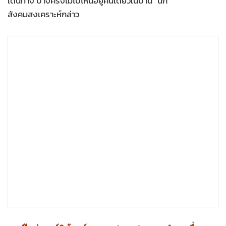
เดินทาง บางครั้งไม่ไปไหนอยู่คนเดียวในบ้าน” นัก
•
เกม
สังคมสงเคราะห์กล่าว
•
วิทยาศาสตร์
•
SMEs
•
หุ้น
•
อินโดจีน
•
กองทุนรวม
•
Celeb Online
•
Factcheck
•
ญี่ปุ่น
•
News1
•
Gotomanager