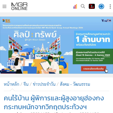
•
หน้าหลัก
•
ทันเหตุการณ์
•
ภาคใต้
•
ภูมิภาค
•
Online Section
•
บันเทิง
•
ผู้จัดการรายวัน
•
คอลัมนิสต์
•
ละคร
หน้าหลัก
จีน
ข่าวประจำวัน
สังคม - วัฒนธรรม
•
CbizReview
คนไร้บ้าน ผู้พิการและผู้สูงอายุฮ่องกง
•
Cyber BIZ
กระทบหนักจากวิกฤตประท้วงฯ
•
ผู้จัดกวน