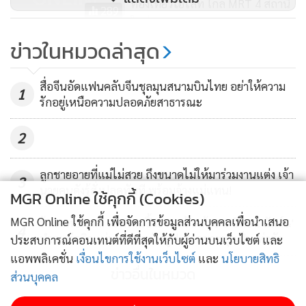
ท่องเที่ยวไฮไลท์ ใกล้ MRT 4 สถานี
จนร่องรอยการทำลายทำให้ชีวิตประชากรผู้พิการของฮ่องกงยิ่ง
289
ใหม่
ลำบากและเสี่ยงความปลอดภัยขึ้น
ข่าวในหมวดล่าสุด
เอกชนผนึกพลังปั้น TRBN หนุนทำ
“ลิฟต์และสิ่งอำนวยความสะดวกอื่น ๆ บนท้องถนนและสถานี
ธุรกิจอย่างรับผิดชอบ ดึงทุกภาคส่วน
รถไฟฟ้าใต้ดินเสียหายหลายแห่ง ทำให้คนพิการไม่สะดวกในการ
สื่อจีนอัดแฟนคลับจีนชุลมุนสนามบินไทย อย่าให้ความ
ร่วมเครือข่ายสร้างความยั่งยืน
1
456
รักอยู่เหนือความปลอดภัยสาธารณะ
เดินทาง บางครั้งไม่กล้าไปไหนอยู่คนเดียวในบ้าน” นัก
สังคมสงเคราะห์กล่าว
2
“คนตาบอดอาจก้าวพลาดสะดุดเข้าไปในร่องอิฐปูพื้นที่หายไป
ลูกชายอายที่แม่ไม่สวย ถึงขนาดไม่ให้มาร่วมงานแต่ง เจ้า
3
หรือไม่รู้ว่าต้องเลี้ยวเมื่อไหร่ เพราะไม้เท้าของพวกเขาจะไม่แตะ
นายคนดังรู้สั่งปลดทันที พร้อมจ้างแม่แทน!
MGR Online ใช้คุกกี้ (Cookies)
ราวเหล็กตามทางเท้า ฯลฯ”
MGR Online ใช้คุกกี้ เพื่อจัดการข้อมูลส่วนบุคคลเพื่อนำเสนอ
ร้านแทบแตก! เชฟร้านปิ้งย่างหน้าคล้าย &'อีลอน มัสก์&'
4
ทำคนต่อคิวแน่น แห่ขอถ่ายรูป-ยอดขายพุ่งเป็นเท่าตัว
ประสบการณ์คอนเทนต์ที่ดีที่สุดให้กับผู้อ่านบนเว็บไซต์ และ
ลี กล่าวว่าเมื่อเดือนที่แล้วองค์กรของเธอต้องยกเลิกการฝึกอบรม
แอพพลิเคชั่น
เงื่อนไขการใช้งานเว็บไซต์
และ
นโยบายสิทธิ
ทั้งหมดสำหรับคนตาบอด 120 คน
ข่าวอื่นในหมวด
ส่วนบุคคล
“สิ่งที่เราทำได้คือการทำให้แน่ใจว่าคนพิการที่อาศัยอยู่ในสถานที่