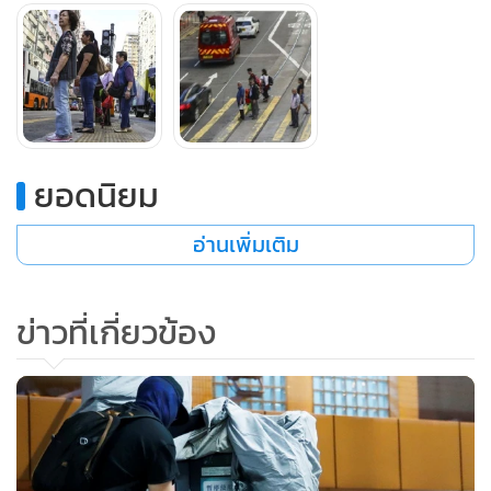
“เราไม่ค่อยนึกถึงคนไร้บ้านที่มีชีวิตยากลำบาก พวกเขาเป็น
ชุมชนที่ถูกลืมและถูกทอดทิ้งเสมอ” รอตเมเยอร์กล่าวและ
ยอมรับว่า “การประท้วงส่งผลกระทบต่อทุกคนในฮ่องกง แต่คน
กลุ่มนี้ยิ่งจะทุกข์ทรมานมากขึ้น”
ยอดนิยม
นายจอห์น ลี รัฐมนตรีฝ่ายความมั่นคงของฮ่องกง กล่าวว่าตั้งแต่
อ่านเพิ่มเติม
เดือนมิถุนายนถึงสิ้นเดือนตุลาคม สัญญาณไฟจราจร 460 ชุด
และไฟถนน 40 ชุดถูกทำลาย ทางเดินระยะทางรวม 45.6 กม.
และบล็อกปูพื้นประมาณ 2,900 ตารางเมตรถูกรื้อทำลาย
ข่าวที่เกี่ยวข้อง