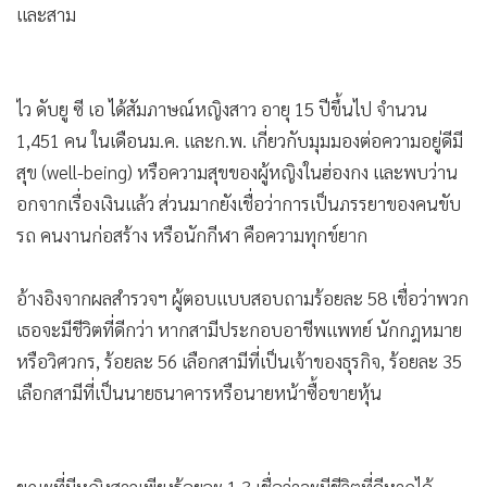
และสาม
•
เกม
•
วิทยาศาสตร์
•
SMEs
ไว ดับยู ซี เอ ได้สัมภาษณ์หญิงสาว อายุ 15 ปีขึ้นไป จำนวน
•
หุ้น
1,451 คน ในเดือนม.ค. และก.พ. เกี่ยวกับมุมมองต่อความอยู่ดีมี
•
อินโดจีน
สุข (well-being) หรือความสุขของผู้หญิงในฮ่องกง และพบว่าน
•
กองทุนรวม
อกจากเรื่องเงินแล้ว ส่วนมากยังเชื่อว่าการเป็นภรรยาของคนขับ
•
Celeb Online
รถ คนงานก่อสร้าง หรือนักกีฬา คือความทุกข์ยาก
•
Factcheck
•
ญี่ปุ่น
อ้างอิงจากผลสำรวจฯ ผู้ตอบแบบสอบถามร้อยละ 58 เชื่อว่าพวก
•
News1
เธอจะมีชีวิตที่ดีกว่า หากสามีประกอบอาชีพแพทย์ นักกฎหมาย
•
Gotomanager
หรือวิศวกร, ร้อยละ 56 เลือกสามีที่เป็นเจ้าของธุรกิจ, ร้อยละ 35
เลือกสามีที่เป็นนายธนาคารหรือนายหน้าซื้อขายหุ้น
ขณะที่มีหญิงสาวเพียงร้อยละ 1.3 เชื่อว่าจะมีชีวิตที่ดีหากได้