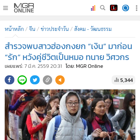
•
หน้าหลัก
หน้าหลัก
จีน
ข่าวประจำวัน
สังคม - วัฒนธรรม
•
ทันเหตุการณ์
•
สำรวจพบสาวฮ่องกงยก “เงิน” มาก่อน
ภาคใต้
•
ภูมิภาค
“รัก” หวังคู่ชีวิตเป็นหมอ ทนาย วิศวกร
•
Online Section
เผยแพร่:
7 มี.ค. 2559 20:31
โดย: MGR Online
•
บันเทิง
5,344
•
ผู้จัดการรายวัน
•
คอลัมนิสต์
•
ละคร
•
CbizReview
•
Cyber BIZ
•
ผู้จัดกวน