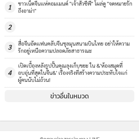
ชาวเน็ตจีนแห่คอมเมนต์ "เจ้าสัวซีพี" โผล่ดู "จดหมายรัก
1
ถึงอาม่า"
2
สื่อจีนอัดแฟนคลับจีนชุลมุนสนามบินไทย อย่าให้ความ
3
รักอยู่เหนือความปลอดภัยสาธารณะ
เปิดเบื้องหลังรูปปั้นคุณลุงเก็บขยะ ใน &'ห้องสมุดที่
4
อบอุ่นที่สุดในจีน&' เรื่องจริงที่สร้างความประทับใจแก่
ผู้คนนับไม่ถ้วน!
ข่าวอื่นในหมวด
ติดตามข่าวสารผ่านทาง LINE