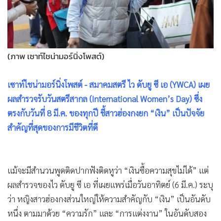
•
Good health & Well-being
•
Green Innovation & SD
•
Management & HR
•
MGR Live
(ภาพ เซาท์ไชน่ามอร์นิ่งโพสต์)
•
Infographic
•
การเมือง
เซาท์ไชน่ามอร์นิ่งโพสต์ - สมาคมสตรี ไว ดับยู ซี เอ (YWCA) เผย
•
ท่องเที่ยว
ผลสำรวจรับวันสตรีสากล (International Women’s Day) ซึ่ง
•
กีฬา
ตรงกับวันที่ 8 มี.ค. ของทุกปี ชี้สาวฮ่องกงยก “เงิน” เป็นปัจจัย
•
ต่างประเทศ
สำคัญที่สุดของการมีชีวิตที่ดี
•
Special Scoop
•
เศรษฐกิจ-ธุรกิจ
•
จีน
แม้จะมีสำนวนพูดติดปากฟังติดหูว่า “เงินซื้อความสุขไม่ได้” แต่
•
ชุมชน-คุณภาพชีวิต
ผลสำรวจของไว ดับยู ซี เอ ที่เผยแพร่เมื่อวันอาทิตย์ (6 มี.ค.) ระบุ
ว่า หญิงสาวฮ่องกงส่วนใหญ่ให้ความสำคัญกับ “เงิน” เป็นอันดับ
•
อาชญากรรม
หนึ่ง ตามมาด้วย “ความรัก” และ “การแต่งงาน” ในอันดับสอง
•
Motoring