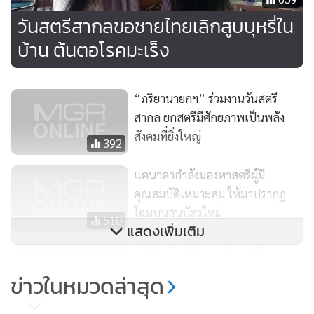
วันสตรีสากลขอชายไทยเลิกสูบบุหรี่ใน
บ้าน ต้นตอโรคมะเร็ง
“ภริยานายกฯ” ร่วมงานวันสตรี
สากล ยกสตรีมีศักยภาพเป็นพลัง
สังคมที่ยิ่งใหญ่
392
แคนาดากำลังมองหาสตรีผู้มี
คุณสมบัติเหมาะสม ให้มาปรากฏ
โฉมบนธนบัตรใหม่
510
แสดงเพิ่มเติม
“วิรไท สันติประภพ” แนะสื่อ
เศรษฐกิจยุคโซเชียลอย่าใส่ความ
ข่าวในหมวดล่าสุด
รู้สึกปนไปในเนื้อข่าว
997