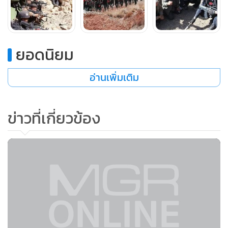
ยอดนิยม
อ่านเพิ่มเติม
ข่าวที่เกี่ยวข้อง
เจ้าหน้าที่ร่วมวางแผนขณะออกปฏิบัติการตามล่าตัวผู้ก่อการ
ร้าย (ภาพ สื่อจีน)
เขตปกครองตนเองซินเจียง ชนชาติอุยกูร์ ดินแดนอันห่างไกล
ทางจีนตะวันตก เป็นถิ่นอาศัยดั้งเดิมของชาวมุสลิมอุยกูร์ รวมถึง
ชาวจีนฮั่นที่ได้อพยพเข้าไปภายหลัง ที่ต้องเผชิญเหตุการณ์ความ