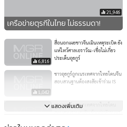
ไม่สงบบ่อยครั้งในช่วงหลายปีที่ผ่านมา คร่าชีวิตประชาชนไป
หลายร้อยคน โดยรัฐบาลปักกิ่งชี้ว่าเป็นฝีมือของพวกแบ่งแยกดิน
21,946
แดนและพวกลัทธิหัวรุนแรง
เครือข่ายตุรกีในไทย ไม่ธรรมดา!
อย่างไรก็ดี ชาวอุยกูร์พลัดถิ่นและกลุ่มนักสิทธิมนุษยชนโต้แย้งว่า
สื่อนอกเผยชาวจีนเมินเหตุระเบิด ยัง
สาเหตุที่แท้จริงมาจากนโยบาย “กำปั้นเหล็ก” ของทางการจีน ที่
แห่ไหว้ศาลเอราวัณ-เชื่อไม่เกี่ยว
กดขี่ข่มเหงชาวอุยกูร์อย่างหนักหน่วง ทั้งควบคุมการนับถือ
ประเด็นอุยกูร์
ศาสนาและจำกัดประเพณีวัฒนธรรม สร้างความไม่พอใจจนเกิด
6,816
ความรุนแรงขึ้นมา
ชาวอุยกูร์ถูกเนรเทศจากไทยโดนจีน
สอบสวนฐานต้องสงสัยเข้าร่วม IS
1,042
ชาวอุยกูร์ถูกเนรเทศจากไทยโดน
แสดงเพิ่มเติม
สอบสวนฐานสงสัยเข้ากลุ่มหัวรุนแรง
492