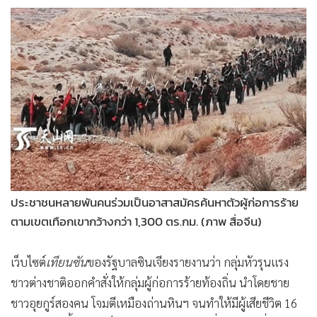
ประชาชนหลายพันคนร่วมเป็นอาสาสมัครค้นหาตัวผู้ก่อการร้าย
ตามเขตเทือกเขากว้างกว่า 1,300 ตร.กม. (ภาพ สื่อจีน)
เว็บไซต์
เทียนซัน
ของรัฐบาลซินเจียงรายงานว่า กลุ่มหัวรุนแรง
ชาวต่างชาติออกคำสั่งให้กลุ่มผู้ก่อการร้ายท้องถิ่น นำโดยชาย
ชาวอุยกูร์สองคน โจมตีเหมืองถ่านหินฯ จนทำให้มีผู้เสียชีวิต 16