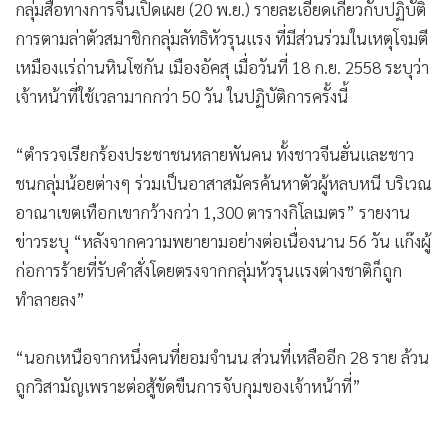
กลุ่มสื่อทางการจีนเปิดเผย (20 พ.ย.) รายละเอียดเกี่ยวกับปฏิบัติ
การตามล่าตัวสมาชิกกลุ่มลัทธิหัวรุนแรง ที่มีส่วนร่วมในเหตุโจมตี
เหมืองแร่ถ่านหินโซกัน เมืองอัคสุ เมื่อวันที่ 18 ก.ย. 2558 ระบุว่า
เจ้าหน้าที่ใช้เวลามากกว่า 50 วัน ในปฏิบัติการครั้งนี้
“ตำรวจเรียกร้องประชาชนหลายพันคน ทั้งชาวจีนฮั่นและชาว
ชนกลุ่มน้อยต่างๆ ร่วมเป็นอาสาสมัครค้นหาตัวผู้หลบหนี บริเวณ
อาณาเขตเทือกเขากว้างกว่า 1,300 ตารางกิโลเมตร” รายงาน
ข่าวระบุ “หลังจากความพยายามอย่างต่อเนื่องนาน 56 วัน แก๊งผู้
ก่อการร้ายที่รับคำสั่งโดยตรงจากกลุ่มหัวรุนแรงต่างชาติก็ถูก
ทำลายลง”
“นอกเหนือจากหนึ่งคนที่ยอมจำนน ส่วนที่เหลืออีก 28 ราย ล้วน
ถูกวิสามัญเพราะต่อสู้ขัดขืนการจับกุมของเจ้าหน้าที่”