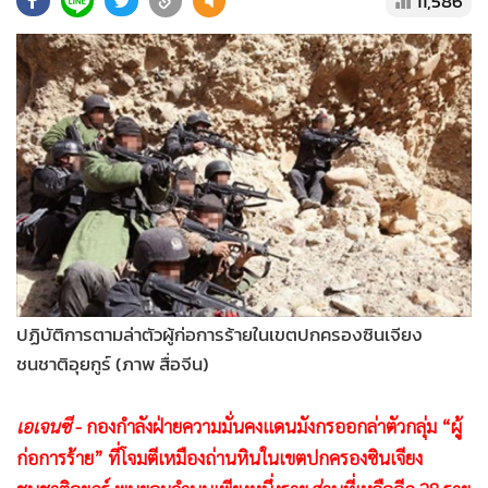
11,586
•
Good health & Well-being
•
Green Innovation & SD
•
Management & HR
•
MGR Live
•
Infographic
•
การเมือง
•
ท่องเที่ยว
•
กีฬา
•
ต่างประเทศ
•
Special Scoop
ปฏิบัติการตามล่าตัวผู้ก่อการร้ายในเขตปกครองซินเจียง
•
เศรษฐกิจ-ธุรกิจ
ชนชาติอุยกูร์ (ภาพ สื่อจีน)
•
จีน
•
ชุมชน-คุณภาพชีวิต
เอเจนซี
- กองกำลังฝ่ายความมั่นคงแดนมังกรออกล่าตัวกลุ่ม “ผู้
•
อาชญากรรม
ก่อการร้าย” ที่โจมตีเหมืองถ่านหินในเขตปกครองซินเจียง
•
Motoring