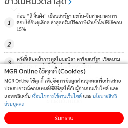
ข่าวในหมวดล่าสุด
ก่อน “สี จิ้นผิง” เยือนสหรัฐฯ มะกัน-จีนสาดมาตรการ
1
ตอบโต้กันดุเดือด ล่าสุดทรัมป์รีดภาษีนำเข้าโพลีซิลิคอน
15%
2
หวังอี้เดินหน้าการทูตในมะนิลา หารือสหรัฐฯ-เวียดนาม
3
พร้อมชูความสำเร็จหุ้นส่วนจีน-อาเซียน
MGR Online ใช้คุกกี้ (Cookies)
หลี่เฉียงพบปะหารืออนุทิน เห็นพ้องยกระดับความร่วม
MGR Online ใช้คุกกี้ เพื่อจัดการข้อมูลส่วนบุคคลเพื่อนำเสนอ
4
มือจีน-ไทย
ประสบการณ์คอนเทนต์ที่ดีที่สุดให้กับผู้อ่านบนเว็บไซต์ และ
แอพพลิเคชั่น
เงื่อนไขการใช้งานเว็บไซต์
และ
นโยบายสิทธิ
ข่าวอื่นในหมวด
ส่วนบุคคล
รับทราบ