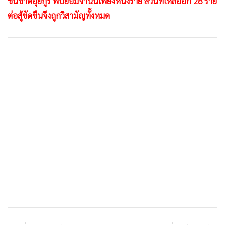
ชนชาติอุยกูร์ พบยอมจำนนเพียงหนึ่งราย ส่วนที่เหลืออีก 28 ราย
•
เกม
ต่อสู้ขัดขืนจึงถูกวิสามัญทั้งหมด
•
วิทยาศาสตร์
•
SMEs
•
หุ้น
•
อินโดจีน
•
กองทุนรวม
•
Celeb Online
•
Factcheck
•
ญี่ปุ่น
•
News1
•
Gotomanager