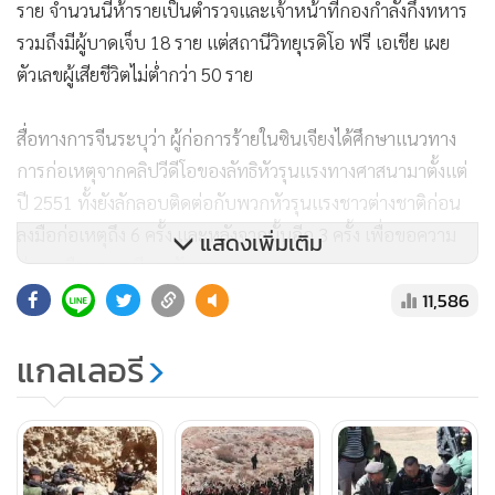
ราย จำนวนนี้ห้ารายเป็นตำรวจและเจ้าหน้าที่กองกำลังกึ่งทหาร
รวมถึงมีผู้บาดเจ็บ 18 ราย แต่สถานีวิทยุเรดิโอ ฟรี เอเชีย เผย
ตัวเลขผู้เสียชีวิตไม่ต่ำกว่า 50 ราย
สื่อทางการจีนระบุว่า ผู้ก่อการร้ายในซินเจียงได้ศึกษาแนวทาง
การก่อเหตุจากคลิปวีดีโอของลัทธิหัวรุนแรงทางศาสนามาตั้งแต่
ปี 2551 ทั้งยังลักลอบติดต่อกับพวกหัวรุนแรงชาวต่างชาติก่อน
ลงมือก่อเหตุถึง 6 ครั้ง และหลังจากนั้นอีก 3 ครั้ง เพื่อขอความ
แสดงเพิ่มเติม
ช่วยเหลือหลบหนีการจับกุม
11,586
ด้านกระทรวงพิทักษ์สันติราษฎร์ของจีนได้เผยแพร่รูปภาพ
แกลเลอรี
จำนวนหนึ่ง ที่แสดงภาพการปฏิบัติงานของเจ้าหน้าที่ พร้อมกับ
แถลงการณ์ความสำเร็จของการลงโทษกลุ่มบุคคลผู้มีส่วน
เกี่ยวข้องกับเหตุโจมตีเหมืองฯ ในวันเสาร์ (14 พ.ย.) ที่ผ่านมา
ทว่าเวลาต่อมารูปภาพกลับถูกลบออกจากอินเทอร์เน็ต