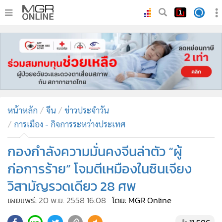
•
หน้าหลัก
•
ทันเหตุการณ์
•
ภาคใต้
•
ภูมิภาค
•
Online Section
หน้าหลัก
จีน
ข่าวประจำวัน
•
บันเทิง
การเมือง - กิจการระหว่างประเทศ
•
ผู้จัดการรายวัน
•
คอลัมนิสต์
กองกำลังความมั่นคงจีนล่าตัว “ผู้
•
ละคร
ก่อการร้าย” โจมตีเหมืองในซินเจียง
•
CbizReview
วิสามัญรวดเดียว 28 ศพ
•
Cyber BIZ
เผยแพร่:
20 พ.ย. 2558 16:08
โดย: MGR Online
•
ผู้จัดกวน