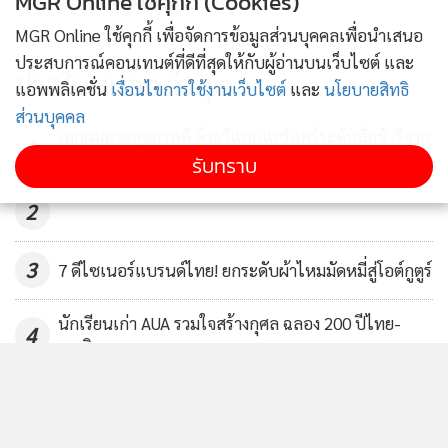
MGR Online ใช้คุกกี้ (Cookies)
MGR Online ใช้คุกกี้ เพื่อจัดการข้อมูลส่วนบุคคลเพื่อนำเสนอ
ประสบการณ์คอนเทนต์ที่ดีที่สุดให้กับผู้อ่านบนเว็บไซต์ และ
ข่าวในหมวดล่าสุด
แอพพลิเคชั่น
เงื่อนไขการใช้งานเว็บไซต์
และ
นโยบายสิทธิ
ส่วนบุคคล
เสกผมสวยสุขภาพดี ด้วยวีแกนแฮร์แคร์ระดับลักชัวรีจาก
1
อังกฤษ
รับทราบ
2
3
7 ดีไซเนอร์แบรนด์ไทย! ยกระดับผ้าไหมมัดหมี่สู่โอต์กูตูร์
นักเรียนเก่า AUA รวมใจสร้างกุศล ฉลอง 200 ปีไทย-
4
อเมริกา
ข่าวอื่นในหมวด