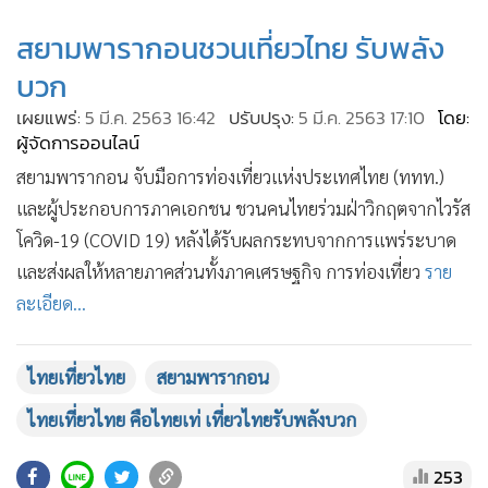
•
เกม
สยามพารากอนชวนเที่ยวไทย รับพลัง
•
วิทยาศาสตร์
บวก
•
SMEs
เผยแพร่:
5 มี.ค. 2563 16:42
ปรับปรุง:
5 มี.ค. 2563 17:10
โดย:
•
หุ้น
ผู้จัดการออนไลน์
•
อินโดจีน
สยามพารากอน จับมือการท่องเที่ยวแห่งประเทศไทย (ททท.)
•
กองทุนรวม
และผู้ประกอบการภาคเอกชน ชวนคนไทยร่วมฝ่าวิกฤตจากไวรัส
•
Celeb Online
โควิด-19 (COVID 19) หลังได้รับผลกระทบจากการแพร่ระบาด
•
Factcheck
และส่งผลให้หลายภาคส่วนทั้งภาคเศรษฐกิจ การท่องเที่ยว
ราย
•
ญี่ปุ่น
ละเอียด...
•
News1
•
Gotomanager
ไทยเที่ยวไทย
สยามพารากอน
ไทยเที่ยวไทย คือไทยเท่ เที่ยวไทยรับพลังบวก
253