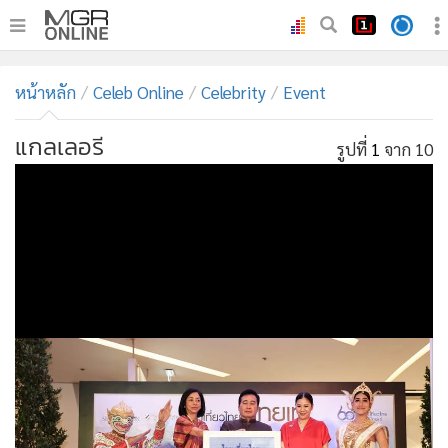
•
หน้าหลัก
หน้าหลัก
Celeb Online
Celebrity
Event
•
ทันเหตุการณ์
•
ภาคใต้
แกลเลอรี
รูปที่
1
จาก 10
•
ภูมิภาค
•
Online Section
•
บันเทิง
•
ผู้จัดการรายวัน
•
คอลัมนิสต์
•
ละคร
•
CbizReview
•
Cyber BIZ
•
ผู้จัดกวน