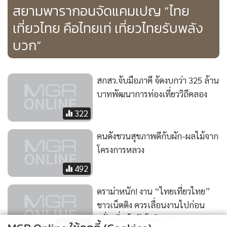
สยามพารากอนจัดแคมเปญ “ไทย
เที่ยวไทย คือไทยเท่ เที่ยวไทยรับพลัง
บวก”
สกสว.จับมือภาคี จัดงบกว่า 325 ล้าน
บาทพัฒนาการท่องเที่ยววิถีคลอง
322
คนดังชวนสุขภาพดีกับผัก-ผลไม้จาก
โครงการหลวง
492
ดราม่าหนัก! งาน “ไทยเที่ยวไทย”
ชาวเน็ตติง ควรเลื่อนงานไปก่อน
หวั่นเสี่ยงไวรัสโควิด-19
6,393