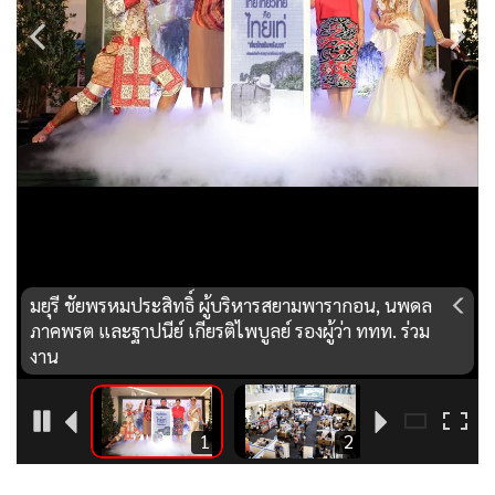
•
Good health & Well-being
•
Green Innovation & SD
•
Management & HR
•
MGR Live
•
Infographic
•
การเมือง
•
ท่องเที่ยว
•
กีฬา
•
ต่างประเทศ
มยุรี ชัยพรหมประสิทธิ์ ผู้บริหารสยามพารากอน, นพดล
•
Special Scoop
ภาคพรต และฐาปนีย์ เกียรติไพบูลย์ รองผู้ว่า ททท. ร่วม
•
เศรษฐกิจ-ธุรกิจ
งาน
•
จีน
•
ชุมชน-คุณภาพชีวิต
10
1
2
•
อาชญากรรม
•
Motoring