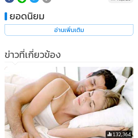
•
เกม
ยอดนิยม
•
วิทยาศาสตร์
•
SMEs
อ่านเพิ่มเติม
•
หุ้น
•
อินโดจีน
ข่าวที่เกี่ยวข้อง
•
กองทุนรวม
•
Celeb Online
•
Factcheck
•
ญี่ปุ่น
•
News1
•
Gotomanager
132,364