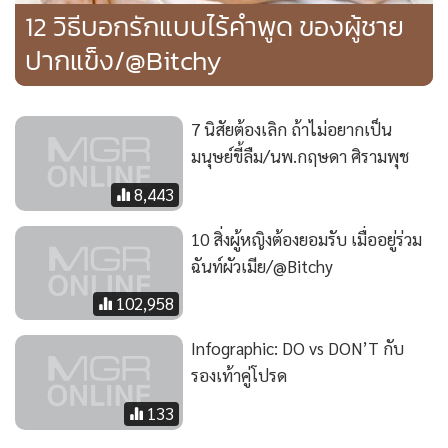
12 วิธีบอกรักแบบไร้คำพูด ของผู้ชาย
ปากแข็ง/@Bitchy
7 นิสัยต้องเลิก ถ้าไม่อยากเป็น
มนุษย์ขี้ลืม/นพ.กฤษดา ศิรามพุช
8,443
10 สิ่งผู้หญิงต้องยอมรับ เมื่ออยู่ร่วม
ฉันท์ผัวเมีย/@Bitchy
102,958
Infographic: DO vs DON’T กับ
รองเท้าคู่โปรด
133