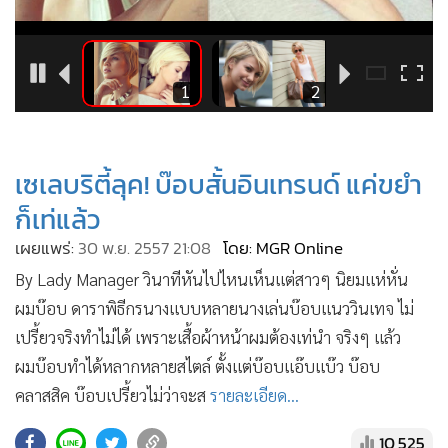
•
Good health & Well-being
•
Green Innovation & SD
•
Management & HR
8
1
2
•
MGR Live
•
Infographic
•
การเมือง
เซเลบริตี้ลุค! บ๊อบสั้นอินเทรนด์ แค่ขยำ
•
ท่องเที่ยว
ก็เท่แล้ว
•
กีฬา
เผยแพร่:
30 พ.ย. 2557 21:08
โดย: MGR Online
•
ต่างประเทศ
•
By Lady Manager วินาทีหันไปไหนเห็นแต่สาวๆ นิยมแห่หั่น
Special Scoop
ผมบ๊อบ ดาราพิธีกรนางแบบหลายนางเล่นบ๊อบแนววินเทจ ไม่
•
เศรษฐกิจ-ธุรกิจ
เปรี้ยวจริงทำไม่ได้ เพราะเสื้อผ้าหน้าผมต้องเท่นำ จริงๆ แล้ว
•
จีน
ผมบ๊อบทำได้หลากหลายสไตล์ ตั้งแต่บ๊อบแอ๊บแบ๊ว บ๊อบ
•
ชุมชน-คุณภาพชีวิต
คลาสสิค บ๊อบเปรี้ยวไม่ว่าจะส
รายละเอียด...
•
อาชญากรรม
•
Motoring
10,525