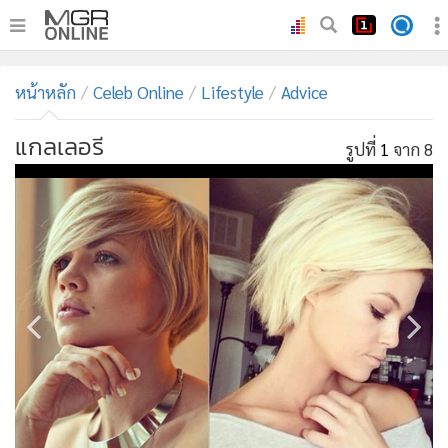
•
หน้าหลัก
หน้าหลัก
Celeb Online
Lifestyle
Advice
•
ทันเหตุการณ์
•
ภาคใต้
แกลเลอรี
รูปที่
1
จาก 8
•
ภูมิภาค
•
Online Section
•
บันเทิง
•
ผู้จัดการรายวัน
•
คอลัมนิสต์
•
ละคร
•
CbizReview
•
Cyber BIZ
•
ผู้จัดกวน