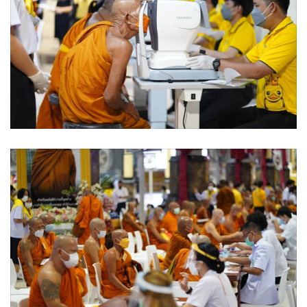
•
เกม
•
วิทยาศาสตร์
•
SMEs
•
หุ้น
•
อินโดจีน
•
กองทุนรวม
•
Celeb Online
•
Factcheck
•
ญี่ปุ่น
•
News1
•
Gotomanager