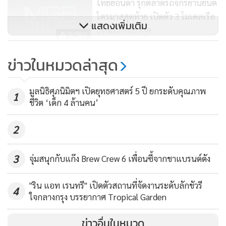
ไทยฮอนด้า รุกตลาดรถจักรยานยนต์
ไตรมาสสุดท้าย เปิดตัว 3 โมเดลเรือ
แสดงเพิ่มเติม
ธงโฉมใหม่ล่าสุด
3,086
อีตั้น กรุ๊ป เปิดตัว SUV สไตล์ luxury
ข่าวในหมวดล่าสุด
ขนาด 7 ที่นั่ง LEXUS LX 600 ราคา
14.5 ล้านบาท รับรถทันที
3,390
มูลนิธิศุภนิมิตฯ เปิดยุทธศาสตร์ 5 ปี ยกระดับคุณภาพ
1
ชีวิต ‘เด็ก 4 ล้านคน’
2
3
ดีไซน์โดดเด่น เข้ม เฉียบคม เก็บรายละเอียดในทุกมิติ
จุ่มสนุกกับแก๊ง Brew Crew 6 เพื่อนซี้จากชาแบรนด์ดัง
"ริน แอท เรนทรี" เปิดตัวสถานที่จัดงานระดับลักชัวรี
4
ใจกลางกรุง บรรยากาศ Tropical Garden
ตัวถังกะทัดรัด เน้นรายละเอียดการดีไซน์ ตามสไตล์ยนตรกรรม
จากฝรั่งเศส การันตีความเฉียบคมด้วยรางวัล Red Dot Design
ข่าวอื่นในหมวด