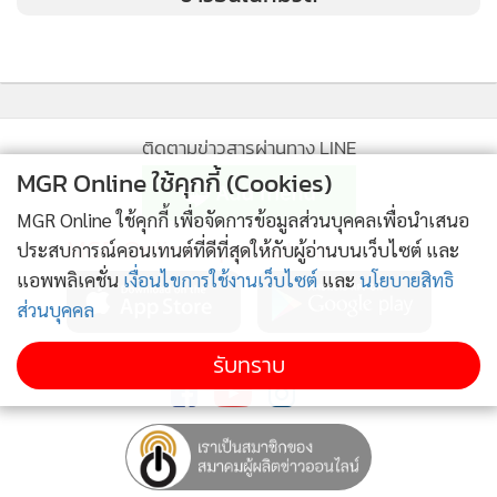
Awards ปี 2020 สะท้อนความเป็นสิงห์ผยองทุกมุมมอง
ไฟหน้า-ไฟท้ายแบบฟูลแอลอีดี พร้อมเดย์ไทม์รันนิงไลท์แนวตั้ง
คล้ายเขี้ยวสิงโต กระจกหน้าเอนลาดทำให้รถดูสปอร์ต ตัวถังด้าน
ข้างเน้นเหลี่ยมสัน เพิ่มความโฉบเฉี่ยวด้วยลูกเล่นบริเวณ
ติดตามข่าวสารผ่านทาง LINE
MGR Online ใช้คุกกี้ (Cookies)
เส้นข้างประตู ดูบึกบึนและสะดุดตายิ่งขึ้น ขณะที่ไฟท้ายดีไซน์
MGR Online ใช้คุกกี้ เพื่อจัดการข้อมูลส่วนบุคคลเพื่อนำเสนอ
เป็นเอกลักษณ์ สะท้อนกรงเล็บสิงโต (Lion Claws) ตัดกับคิ้วสีดำ
MGR Online Application
ประสบการณ์คอนเทนต์ที่ดีที่สุดให้กับผู้อ่านบนเว็บไซต์ และ
เงาอย่างลงตัว ปิดท้ายความเท่ด้วยชุดท่อไอเสียแบบคู่ พร้อมล้อ
แอพพลิเคชั่น
เงื่อนไขการใช้งานเว็บไซต์
และ
นโยบายสิทธิ
แม็ก ขอบ 17 นิ้ว สีดำปัดหน้าด้วยสีเงิน ตัดกับสีรถได้อย่างลงตัว
ส่วนบุคคล
ติดตาม MGR Online
รับทราบ