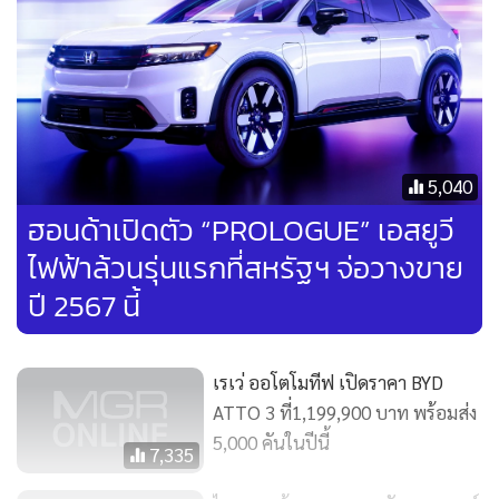
ด้วยพละกำลังและขนาดตัวรถลงตัว และเพียงพอสำหรับการขึ้น
ทางลาดชัน เมื่อเร่งแซง เทอร์โบที่ให้มาทำงานในรอบต่ำ มีส่วน
ช่วยให้ขับสนุก และเพิ่มความปลอดภัยในหลายจังหวะ รวมถึง
ช่วงล่างแบบ Torsion Beam ที่เซ็ตมาแบบแน่น หนึบ แม้จะ
สะท้านบ้างในบางอารมณ์ แต่ให้ความมั่นใจเมื่อขับขี่ในย่าน
ความเร็วสูง
5,040
ฮอนด้าเปิดตัว “PROLOGUE” เอสยูวี
อีกทั้งการขับขี่ในเขตเมืองอาจจะแข็งไปบ้างในบางจังหวะ แต่
ไฟฟ้าล้วนรุ่นแรกที่สหรัฐฯ จ่อวางขาย
พวงมาลัยที่คมและเบา เน้นขับไว มุดง่าย แต่เมื่อวิ่งทางไกลนอก
ปี 2567 นี้
เมืองพวงมาลัยมีหนืดมีหนักเล็กน้อย แลกกลับมาด้วยความนิ่งใน
ความเร็วสูง นับว่า “PEUGEOT 2008” ตอบโจทย์ได้ดีมากใน
ภาพรวม ความแรง ช่วงล่าง จัดได้ว่าอยู่ในอันดับต้นๆ เมื่อเทียบ
เรเว่ ออโตโมทีฟ เปิดราคา BYD
ระดับราคา ส่วนเรื่องประหยัดน้ำมันนั้นทำได้ดีกว่าที่คิดมาก
ATTO 3 ที่1,199,900 บาท พร้อมส่ง
5,000 คันในปีนี้
7,335