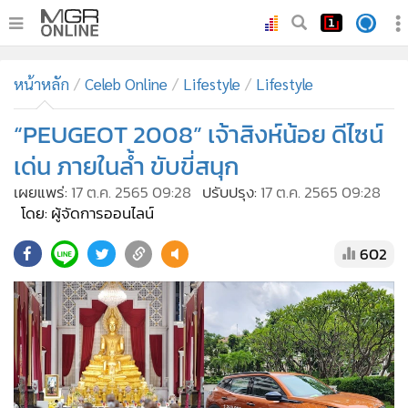
•
หน้าหลัก
หน้าหลัก
Celeb Online
Lifestyle
Lifestyle
•
ทันเหตุการณ์
•
“PEUGEOT 2008” เจ้าสิงห์น้อย ดีไซน์
ภาคใต้
•
ภูมิภาค
เด่น ภายในล้ำ ขับขี่สนุก
•
Online Section
เผยแพร่:
17 ต.ค. 2565 09:28
ปรับปรุง:
17 ต.ค. 2565 09:28
•
บันเทิง
โดย: ผู้จัดการออนไลน์
•
ผู้จัดการรายวัน
602
•
คอลัมนิสต์
•
ละคร
•
CbizReview
•
Cyber BIZ
•
ผู้จัดกวน