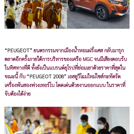
•
Good health & Well-being
•
Green Innovation & SD
•
Management & HR
•
MGR Live
•
Infographic
•
การเมือง
“PEUGEOT”
ยนตรกรรมจากเมืองน้ำหอมฝรั่งเศส กลับมารุก
•
ท่องเที่ยว
ตลาดอีกครั้งภายใต้การบริหารของเครือ MGC จนมีเสียงตอบรับ
•
กีฬา
ในทิศทางที่ดี ทั้งยังเป็นแบรนด์ยุโรปที่ย่อมเยาด้วยราคาที่สุดใน
•
ต่างประเทศ
ขณะนี้ กับ
“PEUGEOT 2008”
เอสยูวีโฉมใหม่ไซส์กะทัดรัด
•
Special Scoop
เครื่องพันสองพ่วงเทอร์โบ โดดเด่นด้วยงานออกแบบ ในราคาที่
•
เศรษฐกิจ-ธุรกิจ
จับต้องได้ง่าย
•
จีน
•
ชุมชน-คุณภาพชีวิต
•
อาชญากรรม
•
Motoring