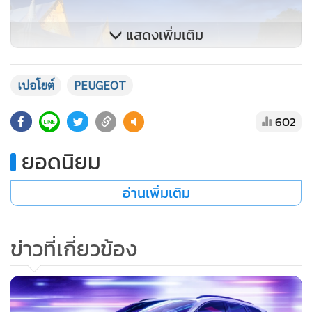
แสดงเพิ่มเติม
เปอโยต์
PEUGEOT
602
ยอดนิยม
การขับขี่ตอนแรกเมื่อเห็นมิติของตัวรถกับขนาดเครื่องยนต์หลาย
อ่านเพิ่มเติม
คนอาจมองผิวเผินคิดไปเองว่า เป็นรถที่อืด ตัวเล็ก เครื่องเล็ก จะ
ขับสนุกไหม แต่หลังจากที่ได้นั่งหลังพวงมาลัยเจ้าสิงห์น้อยตัวนี้
บอกเลยว่า เป็นรถที่ขับสนุก ควบคุมง่าย อัตราเร่งดีตั้งแต่ออกตัว
ข่าวที่เกี่ยวข้อง
การควบคุมรถทั้งบนทางหลวงนอกเมือง ทางแคบตรอกซอกซอย
ในเมือง ทำได้ดีกว่าที่คาดไว้มาก