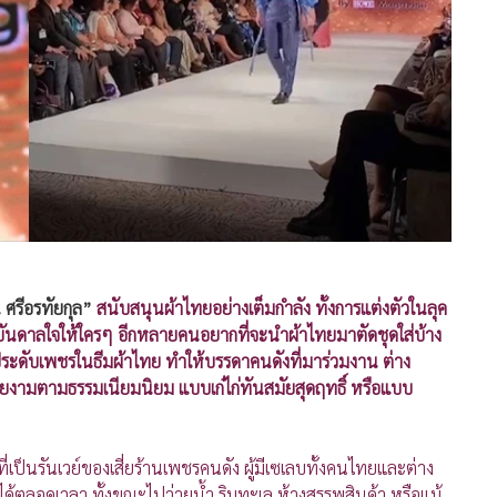
น ศรีอรทัยกุล”
สนับสนุนผ้าไทยอย่างเต็มกำลัง ทั้งการแต่งตัวในลุค
บันดาลใจให้ใครๆ อีกหลายคนอยากที่จะนำผ้าไทยมาตัดชุดใส่บ้าง
องประดับเพชรในธีมผ้าไทย ทำให้บรรดาคนดังที่มาร่วมงาน ต่าง
วยงามตามธรรมเนียมนิยม แบบเก๋ไก่ทันสมัยสุดฤทธิ์ หรือแบบ
ที่เป็นรันเวย์ของเสี่ยร้านเพชรคนดัง ผู้มีเซเลบทั้งคนไทยและต่าง
ด้ตลอดเวลา ทั้งขณะไปว่ายน้ำ ริมทะเล ห้างสรรพสินค้า หรือแม้