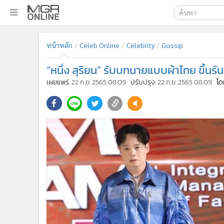
เลือกเครื่องมือท
•
หน้าหลัก
หน้าหลัก
Celeb Online
Celebrity
Gossip
ค้นหา
•
ทันเหตุการณ์
Google
•
ภาคใต้
“หนึ่ง สุริยน” รับบทนายแบบผ้าไทย ขึ้นร
•
ภูมิภาค
MGR Onl
เผยแพร่:
22 ก.ย. 2565 08:09
ปรับปรุง:
22 ก.ย. 2565 08:09
โด
•
Online Section
ค้นหาขั
•
บันเทิง
•
ผู้จัดการรายวัน
•
คอลัมนิสต์
•
ละคร
•
CbizReview
•
Cyber BIZ
•
ผู้จัดกวน
•
Good health & Well-being
•
Green Innovation & SD