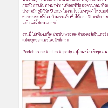
•
อินโดจีน
กระทั่ง การเดินทางมาทำงานที่ออฟฟิศ ฮอตขนาดมาถึงกร
•
กองทุนรวม
ประกบมิสยูนิเวิร์ส ปี 2019 ในงานโปรโมทชุดผ้าไทยเลยจ้
สวยงามของผ้าไทยบ้านเราแล้ว เชื่อได้เลยว่าฝึกมาดีอย
•
Celeb Online
ฉบับ แค่นี้สบายมากคร่า
•
Factcheck
•
ญี่ปุ่น
งานนี้ ไม่เพียงเครื่องประดับเพชรของตัวเองจะโกอินเตอร
•
News1
แม้จะลุคออกแนวโอปป้าก็ตาม!
•
Gotomanager
#celebonline #celeb #gossip #สุริยนศรีอรทัยกุล