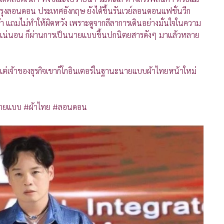
ุงลอนดอน ประเทศอังกฤษ ยังได้ขึ้นรันเวย์ลอนดอนแฟชั่นวีก
า แถมไม่ทำให้ผิดหวัง เพราะดูจากลีลาการเดินอย่างมั่นใจในความ
่างแน่นอน ก็ผ่านการเป็นนายแบบขึ้นปกนิตยสารดังๆ มาแล้วหลาย
์ แต่เจ้าของธุรกิจเขาก็โกอินเตอร์ในฐานะนายแบบผ้าไทยหน้าใหม่
 #นายแบบ #ผ้าไทย #ลอนดอน