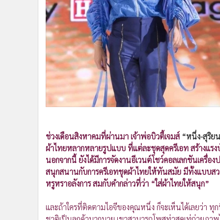
•
Management & HR
•
MGR Live
•
Infographic
•
การเมือง
•
ท่องเที่ยว
•
กีฬา
•
ต่างประเทศ
•
Special Scoop
•
เศรษฐกิจ-ธุรกิจ
•
จีน
•
ชุมชน-คุณภาพชีวิต
ช่วงเดือนสิงหาคมที่ผ่านมา เจ้าพ่อบิวตี้เจมส์
“หนึ่ง-สุริย
ผ้าไทยหลากหลายรูปแบบ ที่แต่ละชุดสุดครีเอท สร้างแรง
•
อาชญากรรม
นอกจากนี้ ยังได้มีการจัดงานอีเวนต์โชว์คอลเลกชันเครื่
•
Motoring
สนุกสนานกับการครีเอทชุดผ้าไทยให้ทันสมัย มีทั้งแบบส
•
เกม
หรูหราอลังการ สมกับคำกล่าวที่ว่า “ใส่ผ้าไทยให้สนุก”
•
วิทยาศาสตร์
•
SMEs
และถ้าใครที่ติดตามไอจีของคุณหนึ่ง ก็จะเห็นได้เลยว่า ทุก
•
หุ้น
ชาติเป็นลูกค้ามากมาย เขาสามารถโพสท่าสุดเท่ถ่ายภาพไ