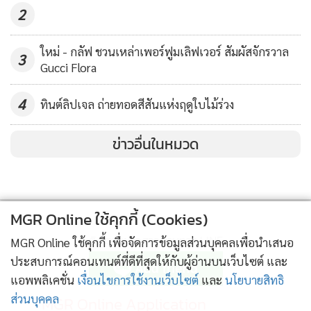
2
แต่ละเทคโนโลยีก็มีการพัฒนาและมีจุดเด่นที่แตกต่างออกไป ไม่
ว่าจะเป็น เทคโนโลยี Ultherapy การกระชับผิวโดยใช้คลื่นเสียง
ใหม่ - กลัฟ ชวนเหล่าเพอร์ฟูมเลิฟเวอร์ สัมผัสจักรวาล
3
อัลตราซาวน์ เน้นเจาะจงไปที่การกระชับผิวในชั้นลึก หรือ ชั้น
Gucci Flora
SMAS ซึ่งเป็นชั้นพังผืดกล้ามเนื้อ ช่วยให้ผิวหน้าดูยกกระชับ ยก
แก้ม กรอบหน้าชัดขึ้น ยกคิ้วและหางตา หรือ การกระชับผิวด้วย
4
ทินต์ลิปเจล ถ่ายทอดสีสันแห่งฤดูใบไม้ร่วง
เทคโนโลยี RF ที่จะช่วยทำให้เกิดการหดตัวของเส้นใยอิลาสตินพ
ร้อมกระตุ้นการสร้างคอลลาเจนใต้ผิว ทำให้ผิวเฟิร์มแน่น กระชับ
ข่าวอื่นในหมวด
เพิ่มความยืดหยุ่นให้ผิว
เมื่อเร็วๆ นี้ ได้มีการพัฒนาเทคนิคใหม่ โดยใช้สารเติมเต็มเพื่อยก
MGR Online ใช้คุกกี้ (Cookies)
กระชับผิว โดยสารเติมเต็มนั้นจะเข้าไปแทนที่โครงสร้างผิวที่ขาด
ติดตามข่าวสารผ่านทาง LINE
หายไป เพิ่มวอลลุ่ม พร้อมดึงให้ผิวตึงกระชับขึ้น ปัจจุบัน
MGR Online ใช้คุกกี้ เพื่อจัดการข้อมูลส่วนบุคคลเพื่อนำเสนอ
ผลิตภัณฑ์ของสารเติมเต็มมีหลายแบบ ซึ่งมีโมเลกุลที่แตกต่างกัน
ประสบการณ์คอนเทนต์ที่ดีที่สุดให้กับผู้อ่านบนเว็บไซต์ และ
แอพพลิเคชั่น
เงื่อนไขการใช้งานเว็บไซต์
และ
นโยบายสิทธิ
ออกไป ชนิดที่ยกกระชับผิวได้จะมีความเข้มข้นกว่าชนิดอื่น ๆ
ส่วนบุคคล
MGR Online Application
เพราะปัญหาผิวของแต่ละคนมีความแตกต่าง การแก้ปัญหา