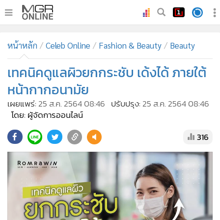
•
หน้าหลัก
หน้าหลัก
Celeb Online
Fashion & Beauty
Beauty
•
ทันเหตุการณ์
•
เทคนิคดูแลผิวยกกระชับ เด้งได้ ภายใต้
ภาคใต้
•
ภูมิภาค
หน้ากากอนามัย
•
Online Section
เผยแพร่:
25 ส.ค. 2564 08:46
ปรับปรุง:
25 ส.ค. 2564 08:46
•
บันเทิง
โดย: ผู้จัดการออนไลน์
•
ผู้จัดการรายวัน
316
•
คอลัมนิสต์
•
ละคร
•
CbizReview
•
Cyber BIZ
•
ผู้จัดกวน