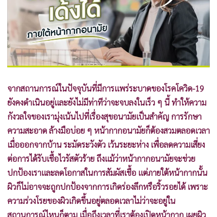
•
Good health & Well-being
•
Green Innovation & SD
•
Management & HR
•
MGR Live
•
Infographic
•
การเมือง
จากสถานการณ์ในปัจจุบันที่มีการแพร่ระบาดของโรคโควิด-19
•
ท่องเที่ยว
ยังคงดำเนินอยู่และยังไม่มีท่าทีว่าจะจบลงในเร็ว ๆ นี้ ทำให้ความ
•
กีฬา
กังวลใจของเรามุ่งเน้นไปที่เรื่องสุขอนามัยเป็นสำคัญ การรักษา
•
ต่างประเทศ
ความสะอาด ล้างมือบ่อย ๆ หน้ากากอนามัยก็ต้องสวมตลอดเวลา
•
Special Scoop
เมื่อออกจากบ้าน ระมัดระวังตัว เว้นระยะห่าง เพื่อลดความเสี่ยง
•
เศรษฐกิจ-ธุรกิจ
ต่อการได้รับเชื้อไวรัสตัวร้าย ถึงแม้ว่าหน้ากากอนามัยจะช่วย
•
จีน
ปกป้องเราและลดโอกาสในการสัมผัสเชื้อ แต่ภายใต้หน้ากากนั้น
•
ชุมชน-คุณภาพชีวิต
ผิวก็ไม่อาจจะถูกปกป้องจากการเกิดร่องลึกหรือริ้วรอยได้ เพราะ
•
อาชญากรรม
ความร่วงโรยของผิวเกิดขึ้นอยู่ตลอดเวลาไม่ว่าจะอยู่ใน
•
Motoring
สถานการณ์ไหนก็ตาม เมื่อถึงเวลาที่เราต้องเปิดหน้ากาก เผยผิว