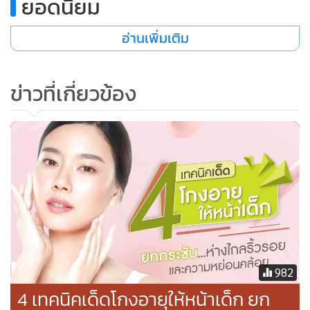
ยอดนิยม
อ่านเพิ่มเติม
ข่าวที่เกี่ยวข้อง
วิธีกระชับผิวหน้าด้วยตัวเอง
ส่วนใหญ่แล้วในช่วงนี้เราอาจยังคงต้อง Work From Home เพื่อ
เป็นการป้องกันดูแลตัวเองให้ปลอดภัยและลดความเสี่ยงต่าง ๆ
ในการที่จะออกไปเจอผู้คน นอกจากดูแลตัวเองแล้วยังจะต้อง
คอยหาวิธีการปรนนิบัติผิวสาระพัด ประคับประคองผิวหน้าด้วย
982
วิธีต่าง ๆ นานา เพราะไม่สามารถไปทำทรีทเม้นท์บำรุง หรือ
4 เทคนิคเด็ดโกงอายุให้หน้าเด็ก ยก
เลเซอร์ผิวหน้าที่คลินิกได้บ่อย ๆ เหมือนเมื่อก่อน การกระชับผิว