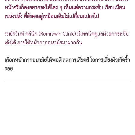
•
เกม
หน้าจริงก็คงอยากจะให้ใคร ๆ เห็นแต่ความกระชับ เรียบเนียน
•
วิทยาศาสตร์
เปล่งปลั่ง ที่ยังคงอยู่เหมือนเดิมไม่เปลี่ยนแปลงไป
•
SMEs
•
หุ้น
รมย์รวินท์ คลินิก (Romrawin Clinic) มีเทคนิคดูแลผิวยกกระชับ
เด้งได้ ภายใต้หน้ากากอนามัยมาฝากกัน
•
อินโดจีน
•
กองทุนรวม
เลือกหน้ากากอนามัยให้พอดี ลดการเสียดสี โอกาสเสี่ยงผิวเกิดริ้ว
•
Celeb Online
รอย
•
Factcheck
•
ญี่ปุ่น
•
News1
•
Gotomanager