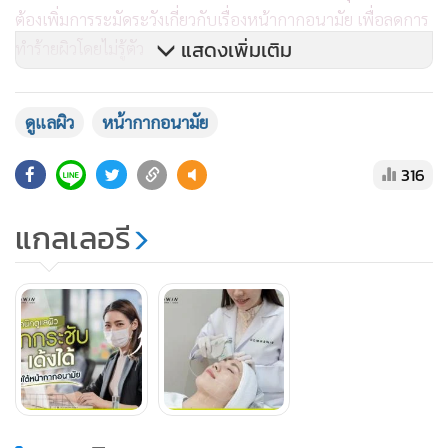
ต้องเพิ่มการระมัดระวังเกี่ยวกับเรื่องหน้ากากอนามัย เพื่อลดการ
แสดงเพิ่มเติม
ทำร้ายผิวโดยไม่รู้ตัว
แต่ทั้งนี้ปัญหาของผิวก็ยังมีโอกาสเกิดได้จากปัจจัยอื่นอีกหลาย
ดูแลผิว
หน้ากากอนามัย
อย่าง จะว่าไปแล้วศัตรูตัวร้ายต่อผิวสวย คงหนีไม่พ้นกลไกของ
ธรรมชาติ เมื่อผิวเข้าสู่วัยเปลี่ยนผ่าน อะไร ๆ ที่เคยยืดหยุ่น เด้ง
316
ตึง ก็กลับหย่อนยาน เพราะคอลลาเจนใต้ชั้นผิวลดการผลิตลง
หากไม่ดูแลจะส่งผลกระทบต่อผิวมากยิ่งขึ้น เมื่อเข้าสู่วัยเลขสาม
แกลเลอรี
เลขสี่ นอกจากริ้วรอยถามหา ผิวยังขาดความกระชับ แก้มตก
แก้มห้อย คางย้อย คอเป็นชั้น ใส่หน้ากากอนามัยอย่างไร ก็อาจ
จะปิดไว้ไม่อยู่