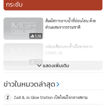
กระชับ
หน้าด้วยวิธีการบริหารกล้ามเนื้อบริเวณใบหน้าหรือการฝึกโยคะ
หน้า ก็เป็นอีกวิธีหนึ่งที่ได้รับความนิยม โดยหลักแล้วการบริหาร
กล้ามเนื้อหน้าอยู่เป็นประจำ จะช่วยทำให้เกิดความกระชับแข็ง
สัมผัสการอาบน้ำที่อ่อนโยน ด้วย
แรง แต่หากผิวสูญเสียความยืดหยุ่นมากเกินกว่าการบริหารโยคะ
ส่วนผสมจากธรรมชาติ
หน้าจะช่วยฟื้นฟูผิวได้ ก็ต้องอาศัยเทคโนโลยียกกระชับในการก
538
อบกู้ผิว เพิ่มปริมาณคอลลาเจนกลับเข้าไปในชั้นผิว ลดความการ
หย่อนคล้อย ให้ผิวกลับมาเด้ง อิ่มฟู เรียบเนียน อีกครั้ง
กล่องเสียงบอบช้ำเมื่อหายจาก
COVID-19
เลือกเทคโนโลยีกระชับผิวหน้าอย่างไร ให้มีความปลอดภัย
139
แสดงเพิ่มเติม
การยกกระชับผิวหน้า ในปัจจุบันมีเครื่องมือยกกระชับผิวให้
ประมวลภาพ : ม็อบ 15 สิงหา ปะทะ
เลือกหลากหลาย ซึ่งแต่ละเครื่องก็จะเน้นไปที่การส่งผ่านพลังงาน
เดือด คฝ. จุดไฟเผาป้อม ตร.-
ข่าวในหมวดล่าสุด
ลงไปใต้ชั้นผิว เพื่อให้ลึกพอที่จะลงไปถึงชั้นผิวที่มีความเสียหาย
แก๊สน้ำตาว่อน
4,232
และกระตุ้นให้มีการเสริมสร้างปริมาณคอลลาเจนใหม่ทดแทน
1
Zadi & Jo Glow Station เปิดใหม่ใจกลางสยาม
รวมทั้งทำให้เส้นใยอิลาสติน ที่เกี่ยวข้องโดยตรงกับความยืดหยุ่น
ของผิวเกิดการหดตัว ช่วยดึงรั้งให้ผิวมีความกระชับมากยิ่งขึ้น