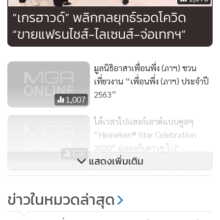
“เกรฮาวด์” พลิกกลยุทธ์รอดโควิด
“ขายแฟรนไชส์-ไลเซนส์-จ่อเทกฯ”
นอกจากนี้ ยังเปิดตัวกลุ่มผลิตภัณฑ์ใหม่ในชื่อ
ออริจินัล เกรฮาวด์
(Original Greyhound) เสื้อผ้าสไตล์สตรีทที่อิงกับวัฒนธรรม
มูลนิธิอาสาเพื่อนพึ่ง (ภาฯ) ชวน
ดนตรีในรูปแบบที่เข้าถึงง่าย เหมาะกับคนรุ่นใหม่ จะเห็นว่าโลโก้
เที่ยวงาน “เพื่อนพึ่ง (ภาฯ) ประจำปี
ของออริจินัล เกรฮาวด์ มีที่มาจากเกรฮาวด์ที่กลับหัวกับคำว่าออริ
2563”
1,007
จินัล เพื่อแสดงให้เห็นว่านี่คืออีกมุมหรืออีกด้านของแบรนด์ เป็น
ความขบถอย่างมีศิลปะ
ได้เวลาไปแฮงก์เอาต์แบบคูลๆ
“Heineken® Star Celebration
2020” ฉลองกันยาวๆ ไป"
636
แสดงเพิ่มเติม
ผู้ใช้ฟิล์มบีโอพีพี-ฟอยล์อะลูมิเนียม
ขอพบ “จุรินทร์” แจงผลกระทบใช้
ข่าวในหมวดล่าสุด
เอดี-เซฟการ์ด
153