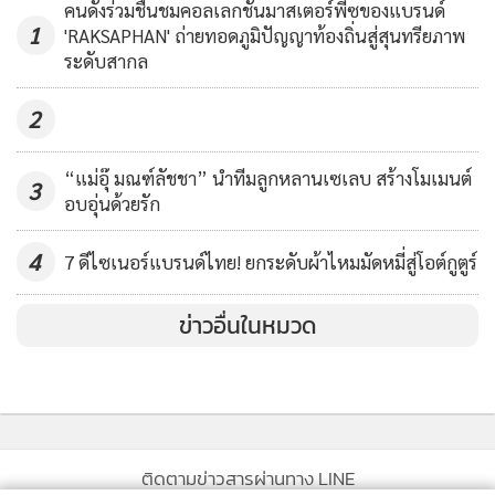
คนดังร่วมชื่นชมคอลเลกชันมาสเตอร์พีซของแบรนด์
1
'RAKSAPHAN' ถ่ายทอดภูมิปัญญาท้องถิ่นสู่สุนทรียภาพ
ระดับสากล
2
“แม่อุ๊ มณฑ์ลัชชา” นำทีมลูกหลานเซเลบ สร้างโมเมนต์
3
อบอุ่นด้วยรัก
4
7 ดีไซเนอร์แบรนด์ไทย! ยกระดับผ้าไหมมัดหมี่สู่โอต์กูตูร์
ข่าวอื่นในหมวด
ติดตามข่าวสารผ่านทาง LINE