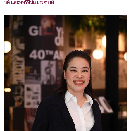
วด์ และออริจินัล เกรฮาวด์
•
เกม
•
วิทยาศาสตร์
•
SMEs
•
หุ้น
•
อินโดจีน
•
กองทุนรวม
•
Celeb Online
•
Factcheck
•
ญี่ปุ่น
•
News1
•
Gotomanager