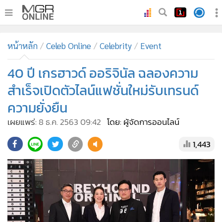
•
หน้าหลัก
หน้าหลัก
Celeb Online
Celebrity
Event
•
ทันเหตุการณ์
•
40 ปี เกรฮาวด์ ออริจินัล ฉลองความ
ภาคใต้
•
ภูมิภาค
สำเร็จเปิดตัวไลน์แฟชั่นใหม่รับเทรนด์
•
Online Section
ความยั่งยืน
•
บันเทิง
เผยแพร่:
8 ธ.ค. 2563 09:42
โดย: ผู้จัดการออนไลน์
•
ผู้จัดการรายวัน
1,443
•
คอลัมนิสต์
•
ละคร
•
CbizReview
•
Cyber BIZ
•
ผู้จัดกวน