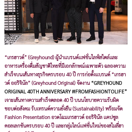
•
Good health & Well-being
•
Green Innovation & SD
•
Management & HR
•
MGR Live
•
Infographic
•
การเมือง
•
ท่องเที่ยว
“เกรฮาวด์” (Greyhound) ผู้นำแบรนด์แฟชั่นไลฟ์สไตล์และ
•
กีฬา
อาหารเครื่องดื่มสัญชาติไทยที่มีเอกลักษณ์เฉพาะตัว ฉลองความ
•
ต่างประเทศ
สำเร็จบนเส้นทางธุรกิจครบรอบ 40 ปี การก่อตั้งแบรนด์ “เกรฮา
•
Special Scoop
วด์ ออริจินัล” (Greyhound Original) จัดงาน
“GREYHOUND
•
เศรษฐกิจ-ธุรกิจ
ORIGINAL 40TH ANNIVERSARY #FROMFASHIONTOLIFE”
เจาะเส้นทางความสำเร็จตลอด 40 ปี บนนโยบายความรับผิด
•
จีน
ชอบต่อสังคม รับเทรนด์ความยั่งยืน (Sustainability) พร้อมจัด
•
ชุมชน-คุณภาพชีวิต
Fashion Presentation อวดโฉมเกรฮาวด์ ออริจินัล แคปซูล
•
อาชญากรรม
คอลเลกชันครบรอบ 40 ปี และกลุ่มไลน์แฟชั่นใหม่ของสไมลี่ฮา
•
Motoring