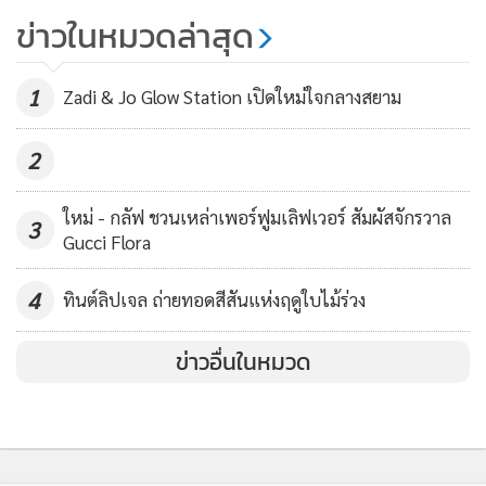
ด้วยตนเอง
ข่าวในหมวดล่าสุด
11,871
1
Zadi & Jo Glow Station เปิดใหม่ใจกลางสยาม
2
2.Botanics shine away mattifying toner (ราคา 275 บาท)
ใหม่ - กลัฟ ชวนเหล่าเพอร์ฟูมเลิฟเวอร์ สัมผัสจักรวาล
3
จาก BOTANICS
Gucci Flora
สำหรับตัวนี้หาซื้อได้ที่ร้าน Boots เหมาะสำหรับคนหน้ามันอย่าง
ยิ่ง เป็นโทนเนอร์ที่โดดเด่นในเรื่องของความสะอาด ใช้เช็ด
4
ทินต์ลิปเจล ถ่ายทอดสีสันแห่งฤดูใบไม้ร่วง
ทำความสะอาดหลังจากล้างหน้าเสร็จแล้ว ก่อนใช้ควรเขย่าก่อน
เพื่อให้ตะกอนหรือโคลนที่เป็นผงกองอยู่ใต้ก้นขวดแตกตัว
ข่าวอื่นในหมวด
กระจายออกให้ทั่ว แล้วจึงเหยาะออกมาสัก 2-3 หยด เช็ดไปบน
ใบหน้า หลังจากเช็ดแล้วจะรู้สึกได้ว่าผิวหน้านุ่มและสะอาดขึ้น
เพราะโคลนที่ก้นขวดมีคุณสมบัติในการดูดซับสิ่งสกปรกออกจาก
ใบหน้าได้อย่างดี