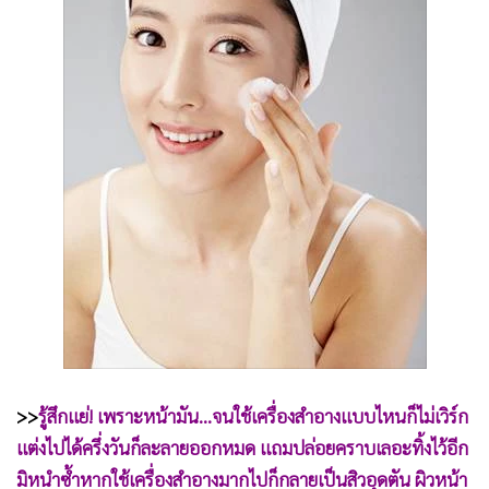
•
Good health & Well-being
•
Green Innovation & SD
•
Management & HR
•
MGR Live
•
Infographic
•
การเมือง
•
ท่องเที่ยว
•
กีฬา
•
ต่างประเทศ
•
Special Scoop
•
เศรษฐกิจ-ธุรกิจ
•
จีน
•
ชุมชน-คุณภาพชีวิต
>>
รู้สึกแย่! เพราะหน้ามัน...จนใช้เครื่องสำอางแบบไหนก็ไม่เวิร์ก
•
อาชญากรรม
แต่งไปได้ครึ่งวันก็ละลายออกหมด แถมปล่อยคราบเลอะทิ้งไว้อีก
•
Motoring
มิหนำซ้ำหากใช้เครื่องสำอางมากไปก็กลายเป็นสิวอุดตัน ผิวหน้า