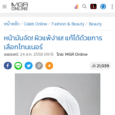
•
หน้าหลัก
หน้าหลัก
Celeb Online
Fashion & Beauty
Beauty
•
ทันเหตุการณ์
•
หน้ามันจัด! ผิวแพ้ง่าย! แก้ได้ด้วยการ
ภาคใต้
•
ภูมิภาค
เลือกโทนเนอร์
•
Online Section
เผยแพร่:
24 ส.ค. 2558 09:15
โดย: MGR Online
•
บันเทิง
21,039
•
ผู้จัดการรายวัน
•
คอลัมนิสต์
•
ละคร
•
CbizReview
•
Cyber BIZ
•
ผู้จัดกวน