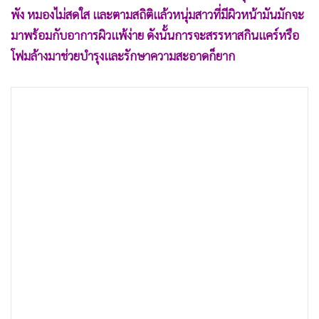
•
เกม
พัง หมองไม่สดใส และตามสถิติแล้วหนุ่มสาวที่มีผิวหน้ามันมักจะ
•
วิทยาศาสตร์
มาพร้อมกับอาการผิวแพ้ง่าย ดังนั้นการจะสรรหาสกินแคร์หรือ
โฟมล้างมาช่วยบำรุงและรักษาความสะอาดก็ยาก
•
SMEs
•
หุ้น
•
อินโดจีน
•
กองทุนรวม
•
Celeb Online
•
Factcheck
•
ญี่ปุ่น
•
News1
•
Gotomanager