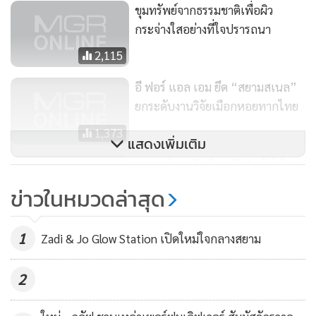
เพราะจะช่วยให้ผิวชุ่มชื้นสดใส และนุ่มนวลขึ้น จำเป็นมาก
ขุมทรัพย์จากธรรมชาติเพื่อผิว
สำหรับคนที่มีผิวหน้าแห้ง นวดมอยส์เจอไรเซอร์ให้ทั่วใบหน้าและ
กระจ่างใสอย่างที่ใจปรารถนา
ลำคอ แค่นี้ก็ทำให้ผิวสดชื่นได้
2,115
อี ฟอร์ แอล เอม ยึด “สยามสเนล”
ยกระดับงานวิจัยเมือกหอยทากไทย
1,373
แสดงเพิ่มเติม
ตร.บุกค้น บ.รับจ้างผลิตสินค้าให้ “ยู
ฟัน” พบไม่มีการซื้อขายสินค้าจริง
ข่าวในหมวดล่าสุด
พร้อมแจ้งข้อหาเพิ่ม
6,272
1
Zadi & Jo Glow Station เปิดใหม่ใจกลางสยาม
2