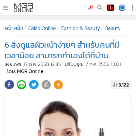
•
หน้าหลัก
หน้าหลัก
Celeb Online
Fashion & Beauty
Beauty
•
ทันเหตุการณ์
•
6 สิ่งดูแลผิวหน้าง่ายๆ สำหรับคนที่มี
ภาคใต้
•
ภูมิภาค
เวลาน้อย สามารถทำเองได้ที่บ้าน
•
Online Section
เผยแพร่:
17 ก.ค. 2558 12:35
ปรับปรุง:
17 ก.ค. 2558 13:01
•
บันเทิง
โดย: MGR Online
•
ผู้จัดการรายวัน
3,122
•
คอลัมนิสต์
•
ละคร
•
CbizReview
•
Cyber BIZ
•
ผู้จัดกวน