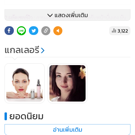
แสดงเพิ่มเติม
2.ผลัดเซลล์ผิว
: การผลัดเซลล์ผิวก็คือการสครับหน้านั่นเอง มัน
จะช่วยกำจัดเซลล์ผิวที่ตายแล้วให้หลุดออกจากใบหน้าพร้อมกับ
3,122
บำรุงผิวหน้าไปด้วย สามารถหาซื้อสครับได้ทั่วไปตามร้านค้า
ผลิตภัณฑ์ความงามต่างๆ และยังมีหลากหลายชนิดให้เลือก ส่วน
แกลเลอรี
ใหญ่จะสกัดจากธรรมชาติทั้งสิ้น ส่วนวิธีใช้นั้นก็ไม่ยากแค่นำเนื้อส
คลับนวดและถูไปบนใบหน้าทิ้งไว้สักพักแล้วล้างออก แค่นี้ก็จะ
สามารถช่วยให้ใบหน้าของเราขาวกระจ่างใสขึ้นได้ จะทำซ้ำกัน
อาทิตย์ละครั้งหรือเดือนละครั้งก็ไดแล้วแต่สะดวก
3.เซรัม
: เป็นอีกวิธีที่ดีและขาดไม่ได้ในการบำรุงผิว กดเซรัม
ประมาณ 2 ปั๊ม ทาและนวดให้ทั่วใบหน้าและลำคอ แนะนำให้
ยอดนิยม
เลือกเซรัมชนิดที่มีส่วนผสมของวิตามินซี เพราะจะเป็นการช่วย
บำรุงและเพิ่มอาหารผิวให้แก่ผิวหน้า
อ่านเพิ่มเติม