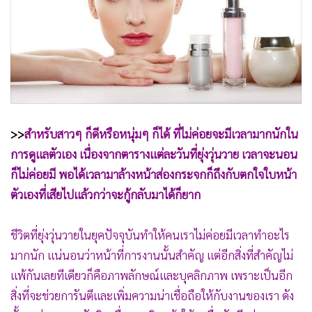
•
Good health & Well-being
•
Green Innovation & SD
•
Management & HR
•
MGR Live
•
Infographic
•
การเมือง
•
ท่องเที่ยว
>>
สำหรับสาวๆ ก็ดีหรือหนุ่มๆ ก็ได้ ที่ไม่ค่อยจะมีเวลามากนักใน
•
กีฬา
การดูแลตัวเอง เนื่องจากตารางแต่ละวันที่ยุ่งวุ่นวาย เวลาจะนอน
•
ต่างประเทศ
ก็ไม่ค่อยมี พอได้เวลามาล้างหน้าส่องกระจกก็ถึงกับตกใจใบหน้า
•
Special Scoop
ตัวเองที่เสียไปแล้วกว่าจะกู้กลับมาได้ก็ยาก
•
เศรษฐกิจ-ธุรกิจ
ชีวิตที่ยุ่งวุ่นวายในยุคปัจจุบันทำให้คนเราไม่ค่อยมีเวลาทำอะไร
•
จีน
มากนัก แน่นอนว่าหน้าที่การงานนั้นสำคัญ แต่อีกสิ่งที่สำคัญไม่
•
ชุมชน-คุณภาพชีวิต
แพ้กันเลยทีเดียวก็คือภาพลักษณ์และบุคลิกภาพ เพราะเป็นอีก
•
อาชญากรรม
สิ่งที่จะช่วยการันตีและเพิ่มความน่าเชื่อถือให้กับงานของเรา ดัง
•
Motoring