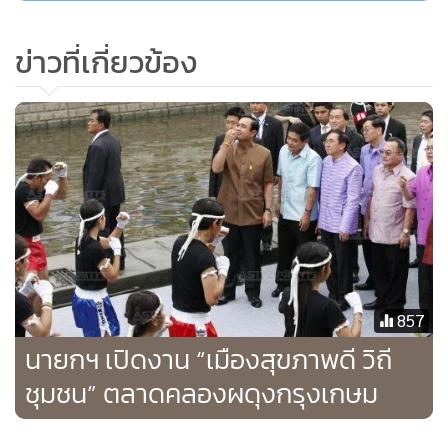
4.มาสก์
: การมาสก์หน้าเป็นวิธียอดฮิตของใครหลายๆ คนเพราะ
เป็นวิธีคืนสภาพผิว ซ่อมบำรุง และเพิ่มความกระจ่างใสได้ดีที่สุด
ข่าวที่เกี่ยวข้อง
ให้แก่ใบหน้า มาสก์โคลนเป็นมาสก์ยอดนิยมในด้านความสะอาด
และกำจัดสิ่งสกปรกที่อุดตันบนใบหน้า ปรับผิวให้เนียนนุ่ม
วิตามินและว่านหางจระเข้โด่งดังในด้านของการฟื้นฟูบำรุง รักษา
และความกระจ่างใส
5.โทนเนอร์
: เป็นขั้นตอนทำความสะอาดผิวหน้าเพื่อความ
สะอาดที่มากขึ้น ผลัดเซลล์ผิว และกำจัดสิ่งสกปรกที่ไม่สามารถ
ล้างออกได้ ทั้งยังช่วยบำรุงผิวหน้าไปพร้อมกัน เมื่อทำความ
สะอาดผิวหน้าด้วยโทนเนอร์เสร็จแล้ว ลงตามด้วยเซรัมให้ทั่ว
857
ใบหน้า จะทำให้ผิวหน้าของเราสดชื่นยิ่งขึ้นไปอีก เพราะผิวจะได้
นายกฯ เปิดงาน “เมืองสุขภาพดี วิถี
รับคุณค่าจากเซรัมแบบเต็มๆ
ชุมชน” ตลาดคลองผดุงกรุงเกษม
6.มอยส์เจอไรเซอร์
: อีกสิ่งขั้นตอนบำรุงผิวหน้าที่ขาดไม่ได้