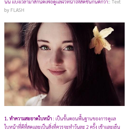
นั้น แบ่งเวลามาสักนิดเพื่อดูแลผิวหน้าให้สดชื่นกันดีกว่า
:: Text
•
เกม
by FLASH
•
วิทยาศาสตร์
•
SMEs
•
หุ้น
•
อินโดจีน
•
กองทุนรวม
•
Celeb Online
•
Factcheck
•
ญี่ปุ่น
•
News1
•
Gotomanager
1. ทำความสะอาดใบหน้า
: เป็นขั้นตอนพื้นฐานของการดูแล
ใบหน้าที่ดีที่สุดและเป็นสิ่งที่ควรจะทำวันละ 2 ครั้ง เช้าและเย็น