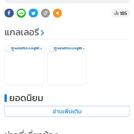
185
แกลเลอรี
1.
ส่วนผสมใหม่ที่ผสมผสานระหว่าง moisturizing agent และ
base skin condition agent ผลลัพธ์ คือ สูตรส่วนผสมใหม่ที่มอบ
ความชุ่มชื้นและปรับสภาพผิวไปพร้อมๆกัน ช่วยเติมเต็มความ
เรียบเนียนให้กับผิว และช่วยให้รูขุมขนลดความเด่นชัดลง
2.
ส่วนผสมปรับสภาพผิว (ลดความเด่นชัดของรูขุมขน) หลังจากที่
ใช้อย่างต่อเนื่อง ด้วยส่วนผสม
ยอดนิยม
ป้องกันผิวหยาบกร้าน (amino-acid derivative) อันเป็นสาเหตุที่
ทำให้รูขุมขนเด่นชัด
อ่านเพิ่มเติม
3.
สูตรส่วนผสมที่มอบความเย็นสดชื่นในปริมาณที่พอเหมาะ