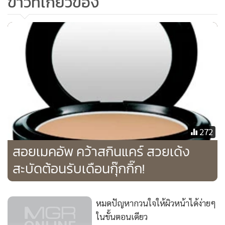
ข่าวที่เกี่ยวข้อง
ทำให้ผู้ใช้ส่วนใหญ่รู้สึกว่าผิวแลดูกระชับขึ้น
วิธีใช้
ใช้ปริมาณที่เหมาะสมครั้งละประมาณ 2 ml. ปั้มลงบนแผ่นสำลี
และตบเบาๆให้ทั่วผิวหน้า
>>
อัปเดตข่าวในแวดวงสังคม กอสซิป แฟชั่น ความงาม และ
เที่ยว กิน ดื่ม เพิ่มเติมได้ที่
http://www.celeb-online.net
272
สอยเมคอัพ คว้าสกินแคร์ สวยเด้ง
สะบัดต้อนรับเดือนกุ๊กกิ๊ก!
หมดปัญหากวนใจให้ผิวหน้าได้ง่ายๆ
ในขั้นตอนเดียว