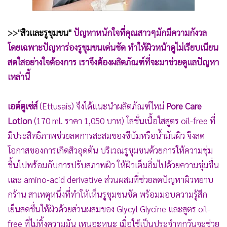
•
Good health & Well-being
•
Green Innovation & SD
•
Management & HR
>>"
สิวและรูขุมขน"
ปัญหาหนักใจที่คุณสาวๆมักมีความกังวล
•
โดยเฉพาะปัญหาร่องรูขุมขนเด่นชัด ทำให้ผิวหน้าดูไม่เรียบเนียน
MGR Live
สดใสอย่างใจต้องการ เราจึงต้องผลิตภัณฑ์ที่จะมาช่วยดูแลปัญหา
•
Infographic
เหล่านี้
•
การเมือง
•
ท่องเที่ยว
เอต์ตูเซ่ส์
(Ettusais) จึงได้แนะนำผลิตภัณฑ์ใหม่
Pore Care
•
กีฬา
Lotion
(170 ml. ราคา 1,050 บาท) โลชั่นเนื้อใสสูตร oil-free ที่
•
ต่างประเทศ
มีประสิทธิภาพช่วยลดการสะสมของซีบัมหรือน้ำมันผิว จึงลด
•
Special Scoop
โอกาสของการเกิดสิวอุดตัน บริเวณรูขุมขนด้วยการให้ความชุ่ม
•
เศรษฐกิจ-ธุรกิจ
ชื้นไปพร้อมกับการปรับสภาพผิว ให้ผิวเต็มอิ่มไปด้วยความชุ่มชื่น
•
จีน
และ amino-acid derivative ส่วนผสมที่ช่วยลดปัญหาผิวหยาบ
•
ชุมชน-คุณภาพชีวิต
กร้าน สาเหตุหนึ่งที่ทำให้เห็นรูขุมขนชัด พร้อมมอบความรู้สึก
•
อาชญากรรม
เย็นสดชื่นให้ผิวด้วยส่วนผสมของ Glycyl Glycine และสูตร oil-
•
Motoring
free ที่ไม่ทิ้งความมัน เหนอะหนะ เมื่อใช้เป็นประจำทุกวันจะช่วย