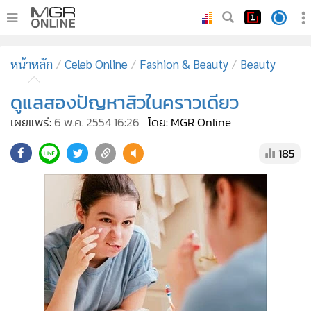
•
หน้าหลัก
หน้าหลัก
Celeb Online
Fashion & Beauty
Beauty
•
ทันเหตุการณ์
•
ดูแลสองปัญหาสิวในคราวเดียว
ภาคใต้
•
ภูมิภาค
เผยแพร่:
6 พ.ค. 2554 16:26
โดย: MGR Online
•
Online Section
185
•
บันเทิง
•
ผู้จัดการรายวัน
•
คอลัมนิสต์
•
ละคร
•
CbizReview
•
Cyber BIZ
•
ผู้จัดกวน