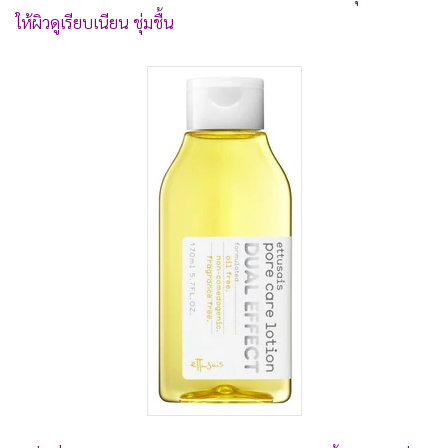
•
เกม
ให้ผิวดูเรียบเนียน ชุ่มชื้น
•
วิทยาศาสตร์
•
SMEs
•
หุ้น
•
อินโดจีน
•
กองทุนรวม
•
Celeb Online
•
Factcheck
•
ญี่ปุ่น
•
News1
•
Gotomanager