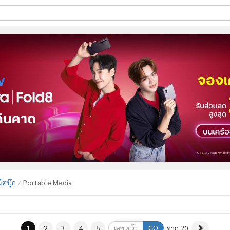
ี่ใช้
ine
้นสูง
้ตบุ๊ก
Portable Media
GO
1
2
3
4
5
จาก 20