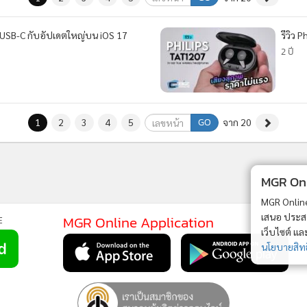
 2) USB-C กับอัปเดตใหญ่บน iOS 17
รีวิว 
2 ปี
GO
1
2
3
4
5
จาก 20
MGR Onli
MGR Online 
เสนอ ประสบก
MGR Online Application
E
เว็บไซต์ แ
นโยบายสิทธ