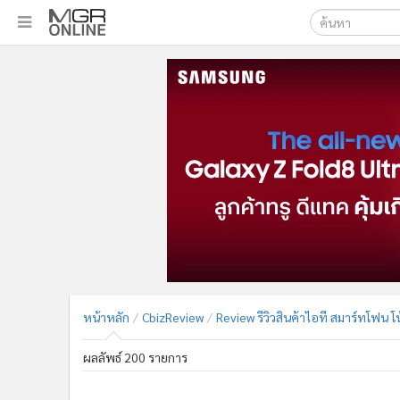
เลือกเครื่องมือท
•
หน้าหลัก
ค้นหา
•
ทันเหตุการณ์
Google
•
ภาคใต้
•
ภูมิภาค
MGR Onl
•
Online Section
ค้นหาขั
•
บันเทิง
•
ผู้จัดการรายวัน
•
คอลัมนิสต์
•
ละคร
•
CbizReview
•
Cyber BIZ
หน้าหลัก
CbizReview
Review รีวิวสินค้าไอที สมาร์ทโฟน โน
•
ผู้จัดกวน
•
Good health & Well-being
ผลลัพธ์ 200 รายการ
•
Green Innovation & SD