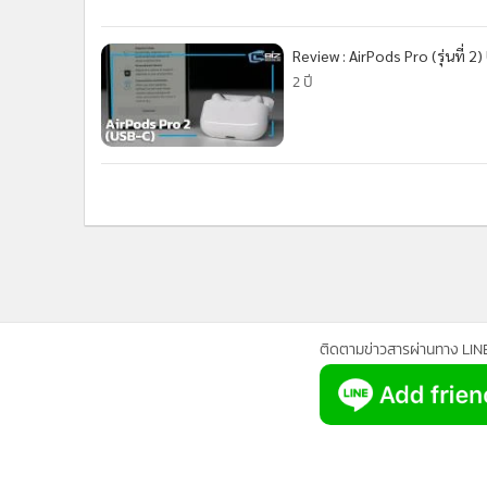
•
Management & HR
•
MGR Live
Review : AirPods Pro (รุ่นที่
•
Infographic
2 ปี
•
การเมือง
•
ท่องเที่ยว
•
กีฬา
•
ต่างประเทศ
•
Special Scoop
•
เศรษฐกิจ-ธุรกิจ
•
จีน
•
ชุมชน-คุณภาพชีวิต
•
อาชญากรรม
ติดตามข่าวสารผ่านทาง LIN
•
Motoring
•
เกม
•
วิทยาศาสตร์
•
SMEs
•
หุ้น