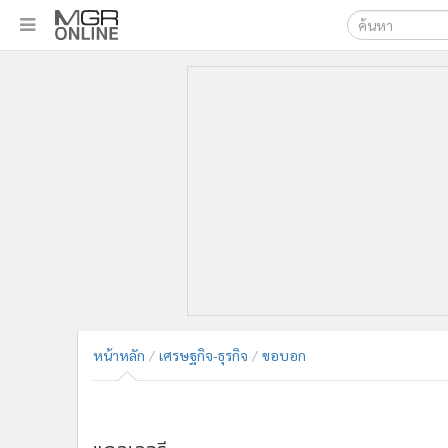
เลือกเครื่องมือท
•
หน้าหลัก
ค้นหา
•
ทันเหตุการณ์
Google
•
ภาคใต้
•
ภูมิภาค
MGR Onl
•
Online Section
ค้นหาขั
•
บันเทิง
•
ผู้จัดการรายวัน
•
คอลัมนิสต์
•
ละคร
•
CbizReview
•
Cyber BIZ
หน้าหลัก
เศรษฐกิจ-ธุรกิจ
ขอบอก
•
ผู้จัดกวน
•
Good health & Well-being
แกลเลอรี
•
Green Innovation & SD