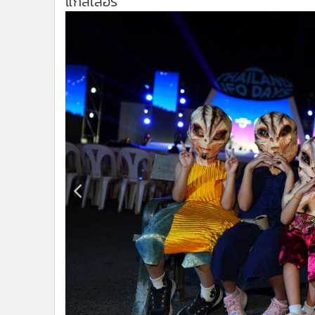
•
Management & HR
•
MGR Live
•
Infographic
•
การเมือง
•
ท่องเที่ยว
•
กีฬา
•
ต่างประเทศ
•
Special Scoop
•
เศรษฐกิจ-ธุรกิจ
•
จีน
•
ชุมชน-คุณภาพชีวิต
•
อาชญากรรม
•
Motoring
•
เกม
•
วิทยาศาสตร์
•
SMEs
•
หุ้น