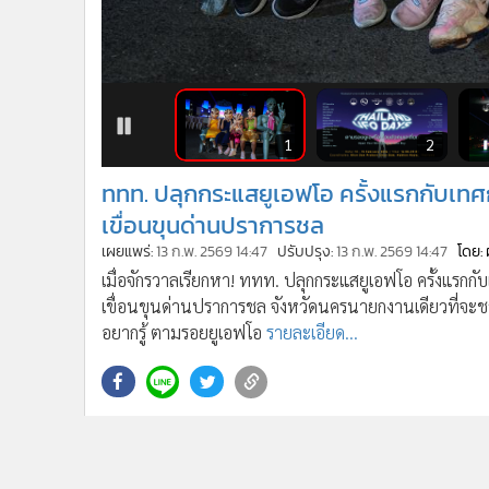
•
อินโดจีน
•
กองทุนรวม
•
Celeb Online
1
2
•
Factcheck
•
ญี่ปุ่น
•
News1
ททท. ปลุกกระแสยูเอฟโอ ครั้งแรกกับเทศ
•
Gotomanager
เขื่อนขุนด่านปราการชล
เผยแพร่:
13 ก.พ. 2569 14:47
ปรับปรุง:
13 ก.พ. 2569 14:47
โดย: 
เมื่อจักรวาลเรียกหา! ททท. ปลุกกระแสยูเอฟโอ ครั้งแร
เขื่อนขุนด่านปราการชล จังหวัดนครนายกงานเดียวที่จะ
อยากรู้ ตามรอยยูเอฟโอ
รายละเอียด...
กำลังโหลด...