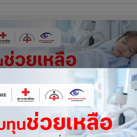
ี่ใช้
ine
้นสูง
รูปที่
1
จาก 9