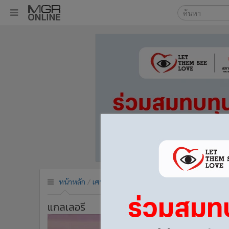
เลือกเครื่องมือท
•
หน้าหลัก
ค้นหา
•
ทันเหตุการณ์
Google
•
ภาคใต้
•
ภูมิภาค
MGR Onl
•
Online Section
ค้นหาขั
•
บันเทิง
•
ผู้จัดการรายวัน
•
คอลัมนิสต์
•
ละคร
•
CbizReview
•
Cyber BIZ
หน้าหลัก
เศรษฐกิจ-ธุรกิจ
ข่าวธุรกิจการตลาด
•
ผู้จัดกวน
•
Good health & Well-being
แกลเลอรี
•
Green Innovation & SD