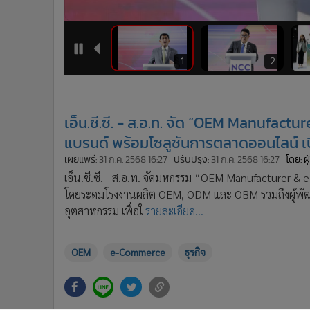
•
อินโดจีน
•
กองทุนรวม
•
Celeb Online
8
9
1
2
•
Factcheck
•
ญี่ปุ่น
•
News1
เอ็น.ซี.ซี. - ส.อ.ท. จัด “OEM Manufac
•
Gotomanager
แบรนด์ พร้อมโซลูชันการตลาดออนไลน์ 
เผยแพร่:
31 ก.ค. 2568 16:27
ปรับปรุง:
31 ก.ค. 2568 16:27
โดย: ผ
เอ็น.ซี.ซี. - ส.อ.ท. จัดมหกรรม “OEM Manufacturer & e
โดยระดมโรงงานผลิต OEM, ODM และ OBM รวมถึงผู้พัฒน
อุตสาหกรรม เพื่อใ
รายละเอียด...
OEM
e-Commerce
ธุรกิจ