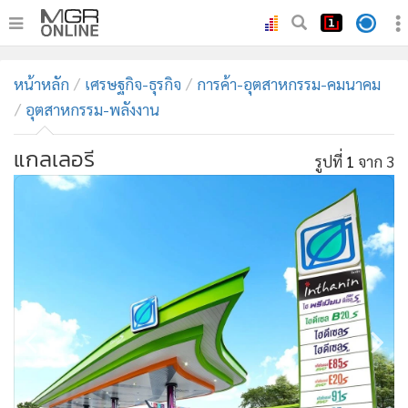
•
หน้าหลัก
หน้าหลัก
เศรษฐกิจ-ธุรกิจ
การค้า-อุตสาหกรรม-คมนาคม
•
ทันเหตุการณ์
อุตสาหกรรม-พลังงาน
•
ภาคใต้
แกลเลอรี
•
ภูมิภาค
รูปที่
1
จาก 3
•
Online Section
•
บันเทิง
•
ผู้จัดการรายวัน
•
คอลัมนิสต์
•
ละคร
•
CbizReview
•
Cyber BIZ
•
ผู้จัดกวน