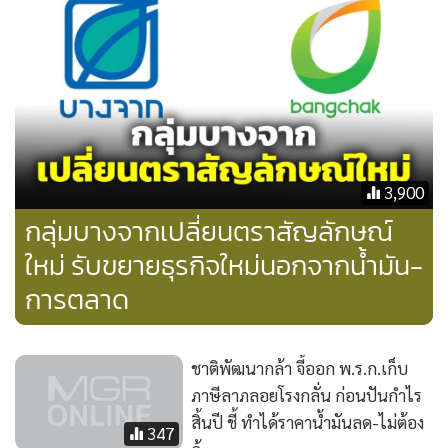
3,900
กลุ่มบางจากเปลี่ยนตราสัญลักษณ์
ใหม่ รับขยายธุรกิจใหม่นอกจากน้ำมัน-
การตลาด
ชาติพัฒนากล้า จี้ออก พ.ร.ก.เก็บ
ภาษีลาภลอยโรงกลั่น ก่อนปันกำไร
สิ้นปี ชี้ ทำได้ราคาน้ำมันลด-ไม่ต้อง
347