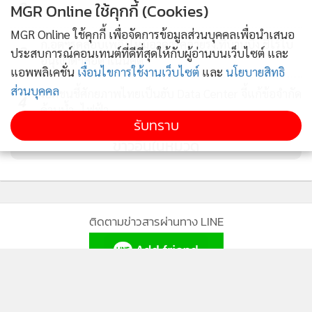
2
MGR Online ใช้คุกกี้ (Cookies)
MGR Online ใช้คุกกี้ เพื่อจัดการข้อมูลส่วนบุคคลเพื่อนำเสนอ
ก.อุตฯรุดสอบเพลิงไหม้อาคารคล้ายรง.ที่บ้านบึง ชี้ไร้ใบ
3
ประสบการณ์คอนเทนต์ที่ดีที่สุดให้กับผู้อ่านบนเว็บไซต์ และ
อนุญาตฯส่อดำเนินคดี
แอพพลิเคชั่น
เงื่อนไขการใช้งานเว็บไซต์
และ
นโยบายสิทธิ
ส่วนบุคคล
เอกชนชี้ศักยภาพไทยเป็นฮับ Data Center จี้แก้ข้อจำกัด
4
ด้านน้ำ–ไฟฟ้า
รับทราบ
ข่าวอื่นในหมวด
ติดตามข่าวสารผ่านทาง LINE
MGR Online Application