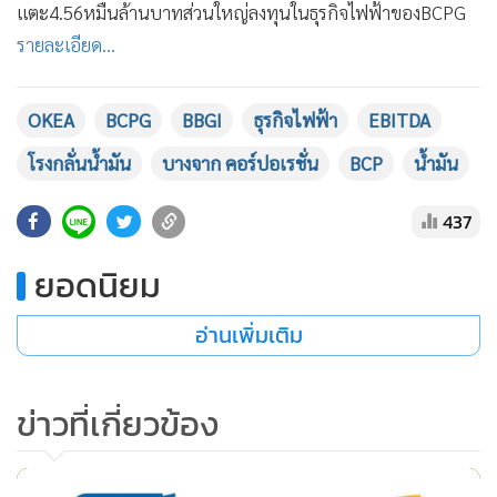
แตะ4.56หมื่นล้านบาทส่วนใหญ่ลงทุนในธุรกิจไฟฟ้าของBCPG
•
เกม
รายละเอียด...
•
วิทยาศาสตร์
•
SMEs
OKEA
BCPG
BBGI
ธุรกิจไฟฟ้า
EBITDA
•
หุ้น
•
อินโดจีน
โรงกลั่นน้ำมัน
บางจาก คอร์ปอเรชั่น
BCP
น้ำมัน
•
กองทุนรวม
437
•
Celeb Online
•
Factcheck
ยอดนิยม
•
ญี่ปุ่น
•
News1
อ่านเพิ่มเติม
•
Gotomanager
ข่าวที่เกี่ยวข้อง