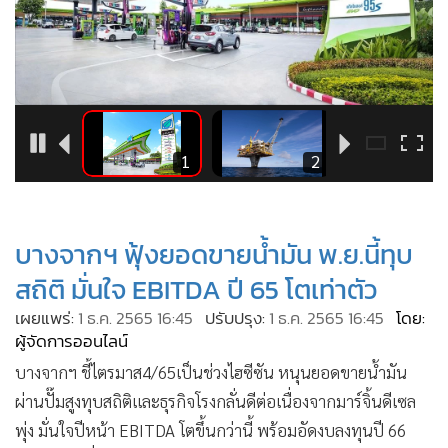
•
Good health & Well-being
•
Green Innovation & SD
•
Management & HR
•
MGR Live
•
Infographic
•
การเมือง
3
1
2
•
ท่องเที่ยว
•
กีฬา
บางจากฯ ฟุ้งยอดขายน้ำมัน พ.ย.นี้ทุบ
•
ต่างประเทศ
•
Special Scoop
สถิติ มั่นใจ EBITDA ปี 65 โตเท่าตัว
•
เศรษฐกิจ-ธุรกิจ
เผยแพร่:
1 ธ.ค. 2565 16:45
ปรับปรุง:
1 ธ.ค. 2565 16:45
โดย:
ผู้จัดการออนไลน์
•
จีน
•
บางจากฯ ชี้ไตรมาส4/65เป็นช่วงไฮซีซัน หนุนยอดขายน้ำมัน
ชุมชน-คุณภาพชีวิต
ผ่านปั๊มสูงทุบสถิติและธุรกิจโรงกลั่นดีต่อเนื่องจากมาร์จิ้นดีเซล
•
อาชญากรรม
พุ่ง มั่นใจปีหน้า EBITDA โตขึ้นกว่านี้ พร้อมอัดงบลงทุนปี 66
•
Motoring