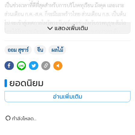
เป็นช่วงเวลาที่ดีที่สุดสำหรับการบริโภคทุเรียน มังคุด และเงาะ
ส่วนเดือน ก.ค.-ส.ค. ก็จะมีมะพร้าวไทย ส่วนเดือน ก.ย. เป็นต้น
ไป จะเข้าสู่เทศกาลไหว้พระจันทร์และช่วงไหว้บรรพบุรุษ ส้มโอ
แสดงเพิ่มเติม
ไทยได้รับความนิยมอย่างสูงในฐานะของขวัญของฝากระดับ
พรีเมียม รวมทั้งยังมีผลไม้แปรรูปที่หลากหลาย อาทิ ไอศกรีม
ขนมหวาน คาเฟ และสแน็ก เพื่อตอบโจทย์ไลฟ์สไตล์คนจีนยุค
ออม สุชาร์
จีน
ผลไม้
ใหม่
นอกจากนี้ ทูตพาณิชย์ยังได้รายงานเพิ่มเติมว่า จากการเยี่ยม
ยอดนิยม
เยือนผู้นำเข้าผลไม้ไทย ได้รับข้อมูลว่าปีนี้ทุเรียนไทยมีคุณภาพดี
กว่าปีที่ผ่านมาอย่างเห็นได้ชัด และเสนอให้ไทยต้องเร่งทำการ
อ่านเพิ่มเติม
ประชาสัมพันธ์ตอกย้ำภาพลักษณ์ เพื่อทิ้งห่างคู่แข่งรายสำคัญ
อย่างเวียดนามที่มีปริมาณการส่งออกทุเรียนเพิ่มขึ้นอย่างมีนัยยะ
กำลังโหลด...
สำคัญ และมาเลเซียที่ชูจุดเด่นทุเรียนระดับพรีเมียม