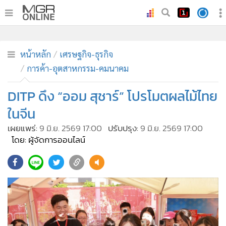
•
หน้าหลัก
•
ทันเหตุการณ์
หน้าหลัก
เศรษฐกิจ-ธุรกิจ
การค้า-อุตสาหกรรม-คมนาคม
•
ภาคใต้
•
ภูมิภาค
DITP ดึง “ออม สุชาร์” โปรโมตผลไม้ไทย
•
Online Section
ในจีน
•
บันเทิง
เผยแพร่:
9 มิ.ย. 2569 17:00
ปรับปรุง:
9 มิ.ย. 2569 17:00
•
ผู้จัดการรายวัน
โดย: ผู้จัดการออนไลน์
•
คอลัมนิสต์
•
ละคร
•
CbizReview
•
Cyber BIZ
•
ผู้จัดกวน