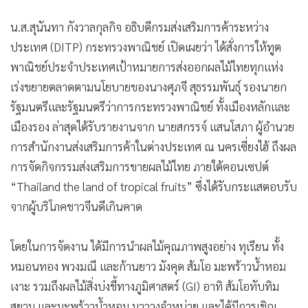
•
เกม
น.ส.สุนันทา กังวาลกุลกิจ อธิบดีกรมส่งเสริมการค้าระหว่าง
•
วิทยาศาสตร์
ประเทศ (DITP) กระทรวงพาณิชย์ เปิดเผยว่า ได้สั่งการให้ทูต
•
SMEs
พาณิชย์ประจำประเทศเป้าหมายการส่งออกผลไม้ไทยทุกแห่ง
•
หุ้น
เร่งขยายตลาดตามนโยบายของนางศุภจี สุธรรมพันธุ์ รองนายก
•
อินโดจีน
รัฐมนตรีและรัฐมนตรีว่าการกระทรวงพาณิชย์ ทั้งเมืองหลักและ
•
กองทุนรวม
เมืองรอง ล่าสุดได้รับรายงานจาก นายสกรรจ์ แสนโสภา ผู้อำนวย
•
Celeb Online
การสำนักงานส่งเสริมการค้าในต่างประเทศ ณ นครเซี่ยงไฮ้ ถึงผล
•
Factcheck
การจัดกิจกรรมส่งเสริมการขายผลไม้ไทย ภายใต้คอนเซปต์
•
ญี่ปุ่น
“Thailand the land of tropical fruits” ซึ่งได้รับกระแสตอบรับ
•
News1
จากผู้บริโภคชาวจีนดีเกินคาด
•
Gotomanager
โดยในการจัดงาน ได้มีการนำผลไม้คุณภาพสูงอย่าง ทุเรียน ทั้ง
หมอนทอง พวงมณี และก้านยาว มังคุด ส้มโอ มะพร้าวน้ำหอม
เงาะ รวมถึงผลไม้สิ่งบ่งชี้ทางภูมิศาสตร์ (GI) อาทิ ส้มโอทับทิม
สยาม และมะพร้าวน้ำหอม มาวางจำหน่าย และได้มีการเชิญ