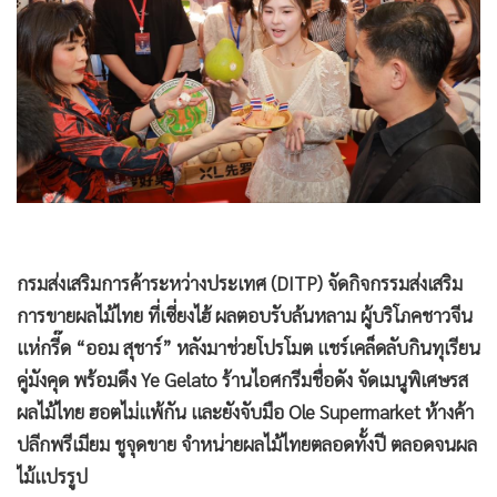
•
Good health & Well-being
•
Green Innovation & SD
•
Management & HR
•
MGR Live
•
Infographic
•
การเมือง
•
ท่องเที่ยว
•
กีฬา
•
ต่างประเทศ
กรมส่งเสริมการค้าระหว่างประเทศ (DITP) จัดกิจกรรมส่งเสริม
•
Special Scoop
การขายผลไม้ไทย ที่เซี่ยงไฮ้ ผลตอบรับล้นหลาม ผู้บริโภคชาวจีน
•
เศรษฐกิจ-ธุรกิจ
แห่กรี๊ด “ออม สุชาร์” หลังมาช่วยโปรโมต แชร์เคล็ดลับกินทุเรียน
•
จีน
คู่มังคุด พร้อมดึง Ye Gelato ร้านไอศกรีมชื่อดัง จัดเมนูพิเศษรส
ผลไม้ไทย ฮอตไม่แพ้กัน และยังจับมือ Ole Supermarket ห้างค้า
•
ชุมชน-คุณภาพชีวิต
ปลีกพรีเมียม ชูจุดขาย จำหน่ายผลไม้ไทยตลอดทั้งปี ตลอดจนผล
•
อาชญากรรม
ไม้แปรรูป
•
Motoring