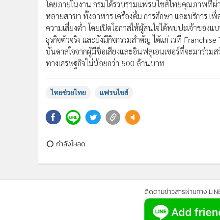
ความเสี่ยงต่ำ โดยเปิดโอกาสให้ผู้สนใจได้พบปะเจ้าของแ
•
อินโดจีน
ธุรกิจตัวจริง และยังมีกิจกรรมสำคัญ ได้แก่ เวที Franch
•
กองทุนรวม
บันดาลใจจากผู้มีชื่อเสียงและอินฟลูเอนเซอร์ที่จะมาร่วม
•
Celeb Online
ทางเศรษฐกิจไม่น้อยกว่า 500 ล้านบาท
•
Factcheck
•
ญี่ปุ่น
ไทยช่วยไทย
แฟรนไชส์
•
News1
•
Gotomanager
กำลังโหลด...
ติดตามข่าวสารผ่านทาง LIN