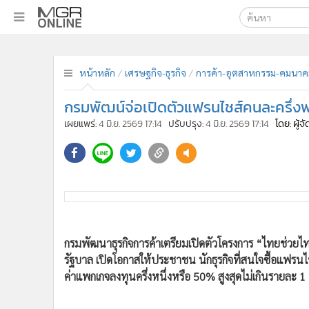
เลือกเครื่องมือท
•
หน้าหลัก
ค้นหา
•
ทันเหตุการณ์
หน้าหลัก
เศรษฐกิจ-ธุรกิจ
การค้า-อุตสาหกรรม-คมนาค
Google
•
ภาคใต้
กรมพัฒน์จ่อเปิดตัวแฟรนไชส์คนละครึ่งพลั
•
ภูมิภาค
MGR Onl
เผยแพร่:
4 มิ.ย. 2569 17:14
ปรับปรุง:
4 มิ.ย. 2569 17:14
โดย: ผู้
•
Online Section
ค้นหาขั
•
บันเทิง
•
ผู้จัดการรายวัน
•
คอลัมนิสต์
•
ละคร
กรมพัฒนาธุรกิจการค้าเตรียมเปิดตัวโครงการ “ไทยช่ว
•
CbizReview
รัฐบาล เปิดโอกาสให้ประชาชน นักธุรกิจที่สนใจซื้อแฟรน
•
Cyber BIZ
ค่าแพกเกจลงทุนครึ่งหนึ่งหรือ 50% สูงสุดไม่เกินรายละ 1
•
ผู้จัดกวน
•
Good health & Well-being
นายพูนพงษ์ นัยนาภากรณ์ อธิบดีกรมพัฒนาธุรกิจการค้า
•
Green Innovation & SD
Franchise & Business Opportunities 2026 (TFBO 2026) 