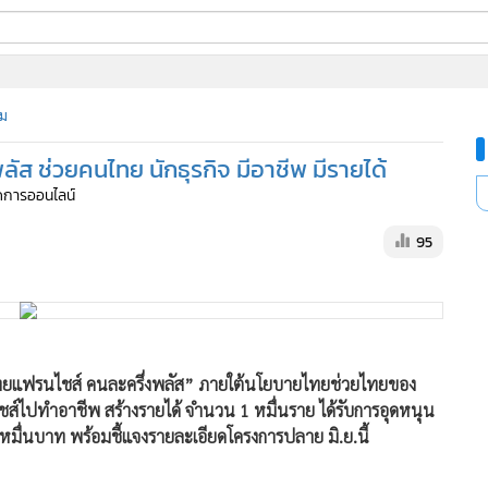
ี่ใช้
ม
ส ช่วยคนไทย นักธุรกิจ มีอาชีพ มีรายได้
ine
จัดการออนไลน์
้นสูง
95
ยไทยแฟรนไชส์ คนละครึ่งพลัส” ภายใต้นโยบายไทยช่วยไทยของ
ไชส์ไปทำอาชีพ สร้างรายได้ จำนวน 1 หมื่นราย ได้รับการอุดหนุน
 หมื่นบาท พร้อมชี้แจงรายละเอียดโครงการปลาย มิ.ย.นี้
 กระทรวงพาณิชย์ เปิดเผยภายหลังเป็นประธานเปิดงาน Thailand
ที่จัดขึ้นระหว่างวันที่ 4-7 มิ.ย.2569 ที่ DBD Franchise