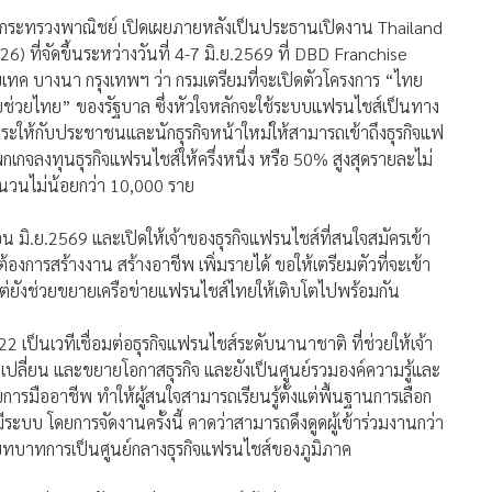
ทค บางนา กรุงเทพฯ ว่า กรมเตรียมที่จะเปิดตัวโครงการ “ไทย
ช่วยไทย” ของรัฐบาล ซึ่งหัวใจหลักจะใช้ระบบแฟรนไชส์เป็นทาง
ะให้กับประชาชนและนักธุรกิจหน้าใหม่ให้สามารถเข้าถึงธุรกิจแฟ
พกเกจลงทุนธุรกิจแฟรนไชส์ให้ครึ่งหนึ่ง หรือ 50% สูงสุดรายละไม่
ำนวนไม่น้อยกว่า 10,000 ราย
อน มิ.ย.2569 และเปิดให้เจ้าของธุรกิจแฟรนไชส์ที่สนใจสมัครเข้า
งการสร้างงาน สร้างอาชีพ เพิ่มรายได้ ขอให้เตรียมตัวที่จะเข้า
พ แต่ยังช่วยขยายเครือข่ายแฟรนไชส์ไทยให้เติบโตไปพร้อมกัน
22 เป็นเวทีเชื่อมต่อธุรกิจแฟรนไชส์ระดับนานาชาติ ที่ช่วยให้เจ้า
ลี่ยน และขยายโอกาสธุรกิจ และยังเป็นศูนย์รวมองค์ความรู้และ
ะกอบการมืออาชีพ ทำให้ผู้สนใจสามารถเรียนรู้ตั้งแต่พื้นฐานการเลือก
ะบบ โดยการจัดงานครั้งนี้ คาดว่าสามารถดึงดูดผู้เข้าร่วมงานกว่า
ทบาทการเป็นศูนย์กลางธุรกิจแฟรนไชส์ของภูมิภาค
การส่งเสริมพัฒนากว่า 40 แบรนด์เข้าร่วมงาน ครอบคลุมหลาก
ื่อตอบโจทย์นักลงทุนในยุคเศรษฐกิจที่ต้องการความยืดหยุ่นและ