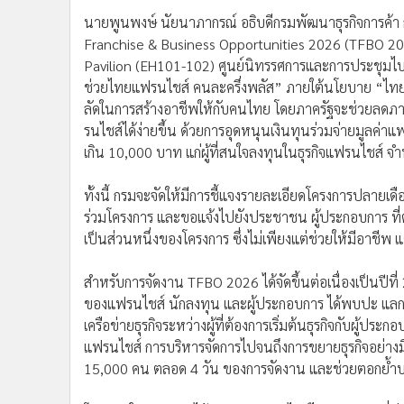
•
Management & HR
Pavilion (EH101-102) ศูนย์นิทรรศการและการประชุมไบเ
•
MGR Live
ช่วยไทยแฟรนไชส์ คนละครึ่งพลัส” ภายใต้นโยบาย “ไทย
•
Infographic
ลัดในการสร้างอาชีพให้กับคนไทย โดยภาครัฐจะช่วยลดภาร
•
การเมือง
รนไชส์ได้ง่ายขึ้น ด้วยการอุดหนุนเงินทุนร่วมจ่ายมูลค่าแ
•
ท่องเที่ยว
เกิน 10,000 บาท แก่ผู้ที่สนใจลงทุนในธุรกิจแฟรนไชส์ จ
•
กีฬา
•
ต่างประเทศ
ทั้งนี้ กรมจะจัดให้มีการชี้แจงรายละเอียดโครงการปลายเดื
ร่วมโครงการ และขอแจ้งไปยังประชาชน ผู้ประกอบการ ที่ต้อ
•
Special Scoop
เป็นส่วนหนึ่งของโครงการ ซึ่งไม่เพียงแต่ช่วยให้มีอาชี
•
เศรษฐกิจ-ธุรกิจ
•
จีน
สำหรับการจัดงาน TFBO 2026 ได้จัดขึ้นต่อเนื่องเป็นปีที่ 
•
ชุมชน-คุณภาพชีวิต
ของแฟรนไชส์ นักลงทุน และผู้ประกอบการ ได้พบปะ แลกเป
•
อาชญากรรม
เครือข่ายธุรกิจระหว่างผู้ที่ต้องการเริ่มต้นธุรกิจกับผู้ปร
•
Motoring
แฟรนไชส์ การบริหารจัดการไปจนถึงการขยายธุรกิจอย่างมีร
•
เกม
15,000 คน ตลอด 4 วัน ของการจัดงาน และช่วยตอกย้ำบ
•
วิทยาศาสตร์
โดยภายในงาน กรมได้รวบรวมแฟรนไชส์ไทยคุณภาพที่ผ่าน
•
SMEs
หลายสาขา ทั้งอาหาร เครื่องดื่ม การศึกษา และบริการ เพ
•
หุ้น