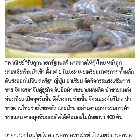
•
Good health & Well-being
•
Green Innovation & SD
•
Management & HR
•
MGR Live
•
Infographic
•
การเมือง
•
ท่องเที่ยว
“พาณิชย์”รับลูกนายกรัฐมนตรี หาตลาดให้กุ้งไทย หลังถูก
•
กีฬา
มาเลเซียห้ามนำเข้า ตั้งแต่ 1 มิ.ย.69 เผยเตรียมมาตรการ ทั้งผลัก
•
ต่างประเทศ
ดันส่งออกไปจีน สหรัฐฯ ญี่ปุ่น อาเซียน จัดกิจกรรมส่งเสริมการ
•
Special Scoop
ขาย จัดเจรจาจับคู่ธุรกิจ จับมือห้างระบายผลผลิต นำขายแหล่ง
•
เศรษฐกิจ-ธุรกิจ
ท่องเที่ยว เปิดจุดรับซื้อ ดึงโรงงานช่วยซื้อ จัดรณรงค์บริโภค นำ
•
จีน
ขายผ่านไทยช่วยไทยพลัส และนำขายผ่านงานมหกรรมการค้า
•
ชุมชน-คุณภาพชีวิต
ชายแดน คาดดูดซับผลผลิตได้เดือนละไม่น้อยกว่า 400 ตัน
•
อาชญากรรม
นายกรนิจ โนนจุ้ย โฆษกกระทรวงพาณิชย์ เปิดเผยว่า กระทรวง
•
Motoring