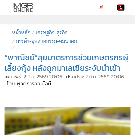
•
หน้าหลัก
•
ทันเหตุการณ์
หน้าหลัก
เศรษฐกิจ-ธุรกิจ
การค้า-อุตสาหกรรม-คมนาคม
•
ภาคใต้
•
ภูมิภาค
“พาณิชย์”ลุยมาตรการช่วยเกษตรกรผู้
•
Online Section
เลี้ยงกุ้ง หลังถูกมาเลเซียระงับนำเข้า
•
บันเทิง
เผยแพร่:
2 มิ.ย. 2569 20:06
ปรับปรุง:
2 มิ.ย. 2569 20:06
•
ผู้จัดการรายวัน
โดย: ผู้จัดการออนไลน์
•
คอลัมนิสต์
•
ละคร
•
CbizReview
•
Cyber BIZ
•
ผู้จัดกวน