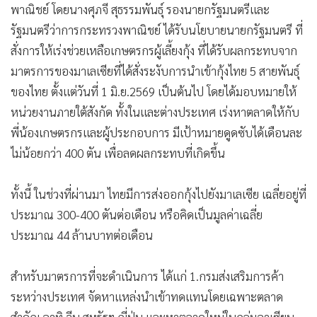
พาณิชย์ โดยนางศุภจี สุธรรมพันธุ์ รองนายกรัฐมนตรีและ
•
เกม
รัฐมนตรีว่าการกระทรวงพาณิชย์ ได้รับนโยบายนายกรัฐมนตรี ที่
•
วิทยาศาสตร์
สั่งการให้เร่งช่วยเหลือเกษตรกรผู้เลี้ยงกุ้ง ที่ได้รับผลกระทบจาก
•
SMEs
มาตรการของมาเลเซียที่ได้สั่งระงับการนำเข้ากุ้งไทย 5 สายพันธุ์
•
หุ้น
ของไทย ตั้งแต่วันที่ 1 มิ.ย.2569 เป็นต้นไป โดยได้มอบหมายให้
•
อินโดจีน
หน่วยงานภายใต้สังกัด ทั้งในและต่างประเทศ เร่งหาตลาดให้กับ
•
กองทุนรวม
พี่น้องเกษตรกรและผู้ประกอบการ มีเป้าหมายดูดซับได้เดือนละ
•
Celeb Online
ไม่น้อยกว่า 400 ตัน เพื่อลดผลกระทบที่เกิดขึ้น
•
Factcheck
•
ญี่ปุ่น
ทั้งนี้ ในช่วงที่ผ่านมา ไทยมีการส่งออกกุ้งไปยังมาเลเซีย เฉลี่ยอยู่ที่
•
News1
ประมาณ 300-400 ตันต่อเดือน หรือคิดเป็นมูลค่าเฉลี่ย
•
Gotomanager
ประมาณ 44 ล้านบาทต่อเดือน
สำหรับมาตรการที่จะดำเนินการ ได้แก่ 1.กรมส่งเสริมการค้า
ระหว่างประเทศ จัดหาแหล่งนำเข้าทดแทนโดยเฉพาะตลาด
สำคัญ อาทิ จีน สหรัฐฯ ญี่ปุ่น และหาตลาดใหม่ในกลุ่มอาเซียน