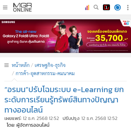
•
หน้าหลัก
•
ทันเหตุการณ์
•
ภาคใต้
•
ภูมิภาค
•
Online Section
หน้าหลัก
เศรษฐกิจ-ธุรกิจ
•
บันเทิง
การค้า-อุตสาหกรรม-คมนาคม
•
ผู้จัดการรายวัน
•
คอลัมนิสต์
“อรมน”ปรับโฉมระบบ e-Learning ยก
•
ละคร
ระดับการเรียนรู้ทรัพย์สินทางปัญญา
•
CbizReview
ทางออนไลน์
•
Cyber BIZ
เผยแพร่:
12 ธ.ค. 2568 12:52
ปรับปรุง:
12 ธ.ค. 2568 12:52
•
ผู้จัดกวน
โดย: ผู้จัดการออนไลน์