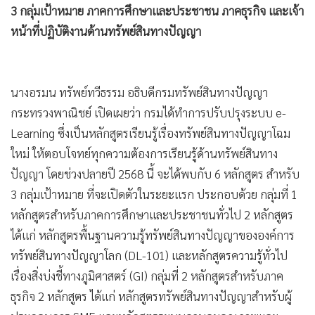
3 กลุ่มเป้าหมาย ภาคการศึกษาและประชาชน ภาคธุรกิจ และเจ้า
•
เกม
หน้าที่ปฏิบัติงานด้านทรัพย์สินทางปัญญา
•
วิทยาศาสตร์
•
SMEs
•
หุ้น
นางอรมน ทรัพย์ทวีธรรม อธิบดีกรมทรัพย์สินทางปัญญา
•
อินโดจีน
กระทรวงพาณิชย์ เปิดเผยว่า กรมได้ทำการปรับปรุงระบบ e-
•
กองทุนรวม
Learning ซึ่งเป็นหลักสูตรเรียนรู้เรื่องทรัพย์สินทางปัญญาโฉม
•
Celeb Online
ใหม่ ให้ตอบโจทย์ทุกความต้องการเรียนรู้ด้านทรัพย์สินทาง
•
Factcheck
ปัญญา โดยช่วงปลายปี 2568 นี้ จะได้พบกับ 6 หลักสูตร สำหรับ
•
ญี่ปุ่น
3 กลุ่มเป้าหมาย ที่จะเปิดตัวในระยะแรก ประกอบด้วย กลุ่มที่ 1
•
News1
หลักสูตรสำหรับภาคการศึกษาและประชาชนทั่วไป 2 หลักสูตร
•
Gotomanager
ได้แก่ หลักสูตรพื้นฐานความรู้ทรัพย์สินทางปัญญาขององค์การ
ทรัพย์สินทางปัญญาโลก (DL-101) และหลักสูตรความรู้ทั่วไป
เรื่องสิ่งบ่งชี้ทางภูมิศาสตร์ (GI) กลุ่มที่ 2 หลักสูตรสำหรับภาค
ธุรกิจ 2 หลักสูตร ได้แก่ หลักสูตรทรัพย์สินทางปัญญาสำหรับผู้