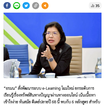
•
Good health & Well-being
35
•
Green Innovation & SD
•
Management & HR
•
MGR Live
•
Infographic
•
การเมือง
•
ท่องเที่ยว
•
กีฬา
•
ต่างประเทศ
•
Special Scoop
•
เศรษฐกิจ-ธุรกิจ
•
จีน
•
ชุมชน-คุณภาพชีวิต
“อรมน” สั่งพัฒนาระบบ e-Learning โฉมใหม่ ยกระดับการ
•
อาชญากรรม
เรียนรู้เรื่องทรัพย์สินทางปัญญาผ่านทางออนไลน์ เน้นเนื้อหา
เข้าใจง่าย ทันสมัย ดีเดย์ปลายปี 68 นี้ พบกับ 6 หลักสูตร สำหรับ
•
Motoring