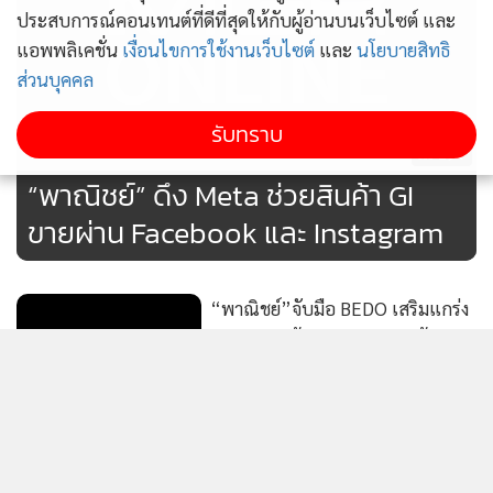
ประสบการณ์คอนเทนต์ที่ดีที่สุดให้กับผู้อ่านบนเว็บไซต์ และ
และผู้ที่เรียนจบในแต่ละหลักสูตรและผ่านการทดสอบตามเกณฑ์
แอพพลิเคชั่น
เงื่อนไขการใช้งานเว็บไซต์
และ
นโยบายสิทธิ
ที่กำหนด จะได้รับประกาศนียบัตรรับรองจากกรมทรัพย์สินทาง
ส่วนบุคคล
ปัญญาด้วย และภายใต้ระบบดังกล่าว ยังมีบริการห้องสมุด
อิเล็กทรอนิกส์ (e-Library) ให้บริการ e-Book และ e-Magazine
รับทราบ
197
ที่มีเนื้อหาเกี่ยวข้องกับทรัพย์สินทางปัญญา เปิดโอกาสให้ทุกคน
สามารถเข้ามาเรียนรู้ได้ฟรี โดยไม่มีค่าใช้จ่าย”นางอรมนกล่าว
“พาณิชย์” ดึง Meta ช่วยสินค้า GI
ขายผ่าน Facebook และ Instagram
ทางด้านผลการให้ความรู้ด้านทรัพย์สินทางปัญญา ให้กับภาค
ธุรกิจ สถาบันการศึกษา เจ้าหน้าที่หน่วยงานภาครัฐ รวมถึง
“พาณิชย์”จับมือ BEDO เสริมแกร่ง
ประชาชนทั่วไป มีพื้นฐานความเข้าใจเรื่องทรัพย์สินทางปัญญา
เกษตรกร-ผู้ประกอบการสินค้า GI
และสามารถต่อยอดผลงานสร้างสรรค์สู่การสร้างมูลค่าเพิ่มในเชิง
เศรษฐกิจ ในช่วง 10 เดือนของปี 2568 (ม.ค.-ต.ค.) กรมได้
38
สนับสนุนผู้เชี่ยวชาญด้านทรัพย์สินทางปัญญา ทั้งในด้านสิทธิ
“พาณิชย์”ขึ้นทะเบียน GI ใหม่
บัตรการประดิษฐ์และการออกแบบผลิตภัณฑ์ ลิขสิทธิ์
“ข้าวไร่หอมหัวบอนกระบี่”
เครื่องหมายการค้า สิ่งบ่งชี้ทางภูมิศาสตร์ กฎหมาย การใช้