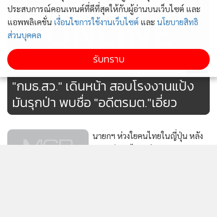
สำปะหลัง ยังสามารถต่อยอดเป็นสินค้าจำเป็นในการผลิตห้องน้ำ
ประสบการณ์คอนเทนต์ที่ดีที่สุดให้กับผู้อ่านบนเว็บไซต์ และ
ฉุกเฉินสำหรับอุตสาหกรรมการรับมือและป้องกันภัยพิบัติใน
แอพพลิเคชั่น
เงื่อนไขการใช้งานเว็บไซต์
และ
นโยบายสิทธิ
ญี่ปุ่นซึ่งมีมูลค่าทางการตลาดสูงอีกด้วย โดยบริษัทมีความ
ส่วนบุคคล
ต้องการที่จะร่วมมือกับผู้ประกอบการ รวมถึงสถาบันวิจัยในไทย
รับทราบ
เพื่อพัฒนาผลิตภัณฑ์ดังกล่าวมาตอบสนองความต้องการใน
89
ตลาดญี่ปุ่นต่อไป
"กมธ.สว." เดินหน้า สอบโรงงานแป้ง
มันรุกป่า พบชื่อ "อดีตรมต."เอี่ยว
“ตลาดญี่ปุ่นให้ความสำคัญกับเรื่องคุณภาพและสุขภาพเป็น
อย่างยิ่ง มันสำปะหลังไทยสามารถตอบโจทย์ในทุกประการ
เนื่องจากมันสำปะหลังไทยมีชื่อเสียงด้านคุณภาพในระดับโลกมา
นายกฯ ห่วงใยคนไทยในญี่ปุ่น หลัง
อย่างยาวนาน ไม่ว่าจะเป็นมันอัดเม็ดที่นำไปใช้ในสูตรอาหารสัตว์
เกิดแผ่นดินไหว-สึนามิ แนะติดตาม
หรือแป้งมันสำปะหลังที่นำไปใช้ในหลากหลายอุตสาหกรรมต่อ
ข่าว ปฏิบัติตามคำแนะนำ
78
เนื่อง รวมทั้งการใช้มันสำปะหลังไปผลิตเป็นสินค้ารับมือและ
"ม.กรุงเทพธนบุรี"สุดปลื้ม "บาส
ป้องกันภัยพิบัติ ซึ่งกรมจะติดตามความคืบหน้าการซื้อขาย และ
เดชาพล"ลูกศิษย์ผงาดคว้าแชมป์
มั่นใจว่าตลาดญี่ปุ่น จะเป็นตลาดร้องรับผลผลิตมันสำปะหลังของ
แบดมินตันโลกสร้างชื่อเสียงสู่ระดับ