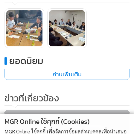
ยอดนิยม
อ่านเพิ่มเติม
ข่าวที่เกี่ยวข้อง
สำหรับอุตสาหกรรมสัตว์เลี้ยง ได้นำเสนอว่ามันสำปะหลังไทย
สามารถแปรรูปเป็นทรายแมว ซึ่งมีคุณสมบัติพิเศษที่เป็นมิตรต่อ
สิ่งแวดล้อม ดูดซับน้ำได้ดี และไม่มีฝุ่นที่อาจก่อให้เกิดปัญหา
MGR Online ใช้คุกกี้ (Cookies)
สุขภาพกับแมวและมนุษย์ อันเป็นคุณสมบัติที่โดดเด่น โดยผู้นำ
เข้ายังเห็นว่าคุณสมบัติการดูดซับน้ำของทรายแมวจากมัน
MGR Online ใช้คุกกี้ เพื่อจัดการข้อมูลส่วนบุคคลเพื่อนำเสนอ