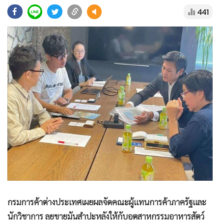
•
Good health & Well-being
441
•
Green Innovation & SD
•
Management & HR
•
MGR Live
•
Infographic
•
การเมือง
•
ท่องเที่ยว
•
กีฬา
•
ต่างประเทศ
•
Special Scoop
•
เศรษฐกิจ-ธุรกิจ
•
จีน
•
ชุมชน-คุณภาพชีวิต
•
อาชญากรรม
กรมการค้าต่างประเทศเผยผลจัดคณะผู้แทนการค้าภาครัฐและ
•
Motoring
นักวิชาการ ลุยขายมันสำปะหลังให้กับอุตสาหกรรมอาหารสัตว์