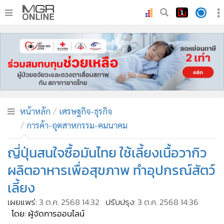
•
หน้าหลัก
•
ทันเหตุการณ์
•
ภาคใต้
•
ภูมิภาค
•
Online Section
หน้าหลัก
เศรษฐกิจ-ธุรกิจ
•
บันเทิง
การค้า-อุตสาหกรรม-คมนาคม
•
ผู้จัดการรายวัน
•
คอลัมนิสต์
ญี่ปุ่นสนใจซื้อมันไทย ใช้เลี้ยงเนื้อวากิว
•
ละคร
ผลิตอาหารเพื่อสุขภาพ ทำอุปกรณ์สัตว์
•
CbizReview
เลี้ยง
•
Cyber BIZ
เผยแพร่:
3 ต.ค. 2568 14:32
ปรับปรุง:
3 ต.ค. 2568 14:36
•
ผู้จัดกวน
โดย: ผู้จัดการออนไลน์