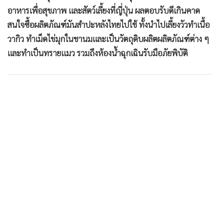
•
เกม
อาหารเพื่อสุขภาพ และสัตว์เลี้ยงที่ญี่ปุ่น ผลตอบรับดีเกินคาด
•
วิทยาศาสตร์
สนใจซื้อผลิตภัณฑ์มันสำปะหลังไทยไปใช้ ทั้งนำไปเลี้ยงวัวทำเนื้อ
วากิว ทำเม็ดไข่มุกในชานมและเป็นวัตถุดิบผลิตผลิตภัณฑ์ต่าง ๆ
•
SMEs
และทำเป็นทรายแมว รวมถึงห้องน้ำฉุกเฉินรับมือภัยพิบัติ
•
หุ้น
•
อินโดจีน
•
กองทุนรวม
•
Celeb Online
•
Factcheck
•
ญี่ปุ่น
•
News1
•
Gotomanager