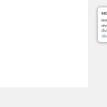
ne ใช้คุกกี้ (Cookies)
ใช้คุกกี้ เพื่อจัดการข้อมูลส่วนบุคคลเพื่อนำ
ารณ์คอนเทนต์ที่ดีที่สุดให้กับผู้อ่านบน
รับทราบ
ละ แอพพลิเคชั่น
เงื่อนไขการใช้งานเว็บไซต์
และ
ิส่วนบุคคล