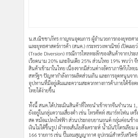
น.ส.ณิชชาภัทร กาญจนอุดมการ ผู้อำนวยการกองยุทธศ
และยุทธศาสตร์การค้า (สนค.) กระทรวงพาณิชย์ เปิดเผยว่
(Trade Diversion) กรณีการไหลทะลักของสินค้าจากประเทศ
เวียดนาม 20% และอินเดีย 25% ส่วนไทย 19% พบว่า จีนยั
สินค้าเข้ามาในไทย เนื่องจากมีส่วนต่างอัตราภาษีกับไท
สหรัฐฯ ปัญหากำลังการผลิตส่วนเกิน และการอุดหนุนจากภ
อุปทานที่มีอยู่เดิมและความสะดวกทางการค้าภายใต้ข้อตกลงก
ไทยได้ง่ายขึ้น
ทั้งนี้ สนค.ได้ประเมินสินค้าที่ไทยนำเข้าจากจีนจำนว
ยังอยู่ในกลุ่มความเสี่ยงต่ำ เช่น โทรศัพท์ สมาร์ทโฟน เค
สด หม้อแปลงไฟฟ้า ส่วนประกอบยานยนต์ กลุ่มค่อนข้างเฝ้
เงินไม่ได้ขึ้นรูป ผ้าทอเส้นใยสังเคราะห์ น้ำมันปิโตรเลียม
166 รายการ เช่น ปั๊มลมสุญญากาศ อุปกรณ์สำหรับสวิตช์ 