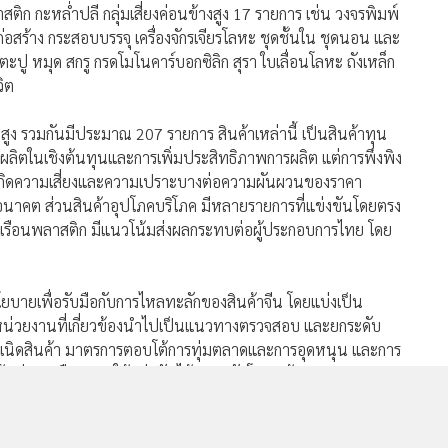
สติก กะหล่ำปลี กลุ่มเสี่ยงค่อนข้างสูง 17 รายการ เช่น วงจรพิมพ์
กรก่อสร้าง กระสอบบรรจุ เครื่องจักรเจียรโลหะ ชุดชั้นใน ชุดนอน และ
MGR Onli
ตะปู หมุด สกรู กรดโมโนคาร์บอกซิลิก สุรา ใบเลื่อนโลหะ ถังเหล็ก
วิต
MGR Online 
เสนอ ประสบก
เว็บไซต์ แ
สี่ยงสูง รวมกันมีประมาณ 207 รายการ สินค้าเหล่านี้ เป็นสินค้าทุน
นโยบายสิทธ
ลิตในเชิงต้นทุนและการเพิ่มประสิทธิภาพการผลิต แต่การพึ่งพิง
่อให้เกิดความเสี่ยงและความเปราะบางต่อความผันผวนของราคา
นอนาคต ส่วนสินค้าอุปโภคบริโภค มีหลายรายการที่แข่งขันโดยตรง
รื่องเรือนพลาสติก มีแนวโน้มส่งผลกระทบต่อผู้ประกอบการไทย โดย
ยบายเพื่อรับมือกับการไหลทะลักของสินค้าจีน โดยแบ่งเป็น
ให้หน่วยงานที่เกี่ยวข้องนำไปเป็นแนวทางตรวจสอบ และยกระดับ
กำเนิดสินค้า มาตรการตอบโต้การทุ่มตลาดและการอุดหนุน และการ
ช่วยเหลือ SME ให้แข่งขันได้ การปรับโครงสร้างอุตสาหกรรม
ใช้เทคโนโลยีขั้นสูง และทบทวนการใช้ประโยชน์จาก FTA โดยจะนำผล
าครัฐและเอกชนเพื่อรับมือต่อไป