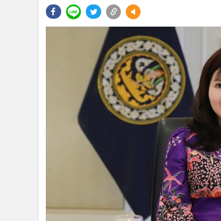
•
Management & HR
•
MGR Live
•
Infographic
•
การเมือง
•
ท่องเที่ยว
•
กีฬา
•
ต่างประเทศ
•
Special Scoop
•
เศรษฐกิจ-ธุรกิจ
•
จีน
•
ชุมชน-คุณภาพชีวิต
•
อาชญากรรม
•
Motoring
•
เกม
•
วิทยาศาสตร์
•
SMEs
•
หุ้น