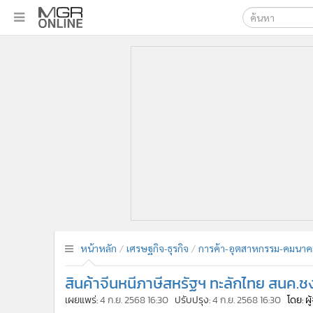
เลือกเครื่องมือท
•
หน้าหลัก
ค้นหา
•
ทันเหตุการณ์
Google
•
ภาคใต้
•
ภูมิภาค
MGR Onl
•
Online Section
ค้นหาขั
•
บันเทิง
•
ผู้จัดการรายวัน
•
คอลัมนิสต์
•
ละคร
•
CbizReview
•
Cyber BIZ
หน้าหลัก
เศรษฐกิจ-ธุรกิจ
การค้า-อุตสาหกรรม-คมนาค
•
ผู้จัดกวน
สินค้าจีนหนีภาษีสหรัฐฯ ทะลักไทย สนค.
•
Good health & Well-being
•
Green Innovation & SD
เผยแพร่:
4 ก.ย. 2568 16:30
ปรับปรุง:
4 ก.ย. 2568 16:30
โดย: ผ