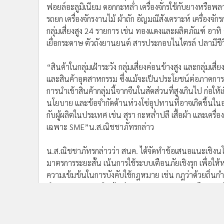
ฟอยล์อะลูมิเนียม ดอกกะหล่ำ เครื่องจักรใช้กับยางหรือพลา
รถยก เครื่องจักรงานไม้ ผ้าถัก อัญมณีสังเคราะห์ เครื่องจั
กลุ่มเสี่ยงสูง 24 รายการ เช่น ทองแดงและผลิตภัณฑ์ อาทิ 
เยื่อกระดาษ ตัวถังยานยนต์ สารประกอบไนไตรล์ ปลามีชี
“สินค้าในกลุ่มเฝ้าระวัง กลุ่มเสี่ยงค่อนข้างสูง และกลุ่มเ
และสินค้าอุตสาหกรรม ซึ่งแม้จะเป็นประโยชน์ต่อภาคการผ
การนำเข้าสินค้ากลุ่มนี้จากจีนในสัดส่วนที่สูงเกินไป ก
นโยบาย และข้อจำกัดด้านห่วงโซ่อุปทานที่อาจเกิดขึ้นใ
กับผู้ผลิตในประเทศ เช่น สุรา กะหล่ำปลี เสื้อผ้า และเค
เฉพาะ SME”น.ส.ณิชชาภัทรกล่าว
น.ส.ณิชชาภัทรกล่าวว่า สนค. ได้จัดทำข้อเสนอแนะเชิงนโ
มาตรการระยะสั้น เน้นการใช้ระบบเตือนภัยเชิงรุก เพื่อ
ความเข้มข้นในการบังคับใช้กฎหมาย เช่น กฎว่าด้วยถิ่น
กำหนดมาตรฐานสินค้า ส่วนมาตรการระยะกลางถึงยาว เน้น
และสร้างมูลค่าเพิ่มสู่การผลิตสินค้าที่มีมูลค่าสูงและ
ศึกษาและข้อเสนอแนะหารือกับหน่วยงานที่เกี่ยวข้องทั้งภ