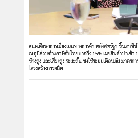
•
อินโดจีน
•
กองทุนรวม
•
Celeb Online
•
Factcheck
•
ญี่ปุ่น
สนค.ศึกษาการเบี่ยงเบนทางการค้า หลังสหรัฐฯ ขึ้นภาษีนำเ
•
News1
เหตุมีส่วนต่างภาษีกับไทยมากถึง 15% เผยสินค้านำเข้า 1
•
Gotomanager
ข้างสูง และเสี่ยงสูง ระยะสั้น ชงใช้ระบบเตือนภัย มาตร
โครงสร้างการผลิต