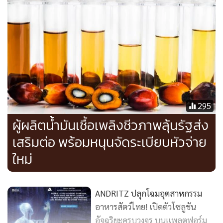
โครงการผลิต SAF มีกำลังผลิต 1 ล้านลิตรต่อวัน ปัจจุบันกลุ่ม
บางจากได้เตรียมสต๊อกวัตถุดิบคือน้ำมันปรุงอาหารใช้แล้ว เพื่อ
รองรับการผลิตน้ำมัน SAF รวมทั้งได้มีการทำสัญญาซื้อขาย SAF
ให้กับสายการบินและเทรดเดอร์คิดเป็นสัดส่วน 60% ของกำลัง
การผลิต
295
สำหรับแนวโน้มผลการดำเนินงาน BBGI ในช่วงครึ่งหลังของปีนี้
ผู้ผลิตน้ำมันเชื้อเพลิงชีวภาพลุ้นรัฐส่ง
คาดว่าจะทรงตัว เมื่อเทียบกับครึ่งปีแรก แม้ว่ากำลังการผลิตทั้งเอ
เสริมต่อ พร้อมหนุนจัดระเบียบหัวจ่าย
ทานอลและ B100 เดินเต็มกำลัง 100% เนื่องจากขายให้กับกลุ่ม
ใหม่
บางจาก แต่ราคาเอานอลและ B100 ยังเป็นขาลง เนื่องจากตลาด
ยังโอเวอร์ซัปพลาย ส่งผลให้ราคาปรับตัวลง ประกอบกับภาครัฐ
ลดสัดส่วนผสมน้ำมันจาก B7 เป็น B5 ตั้งแต่เดือน พ.ย. 2567 ที่
ANDRITZ ปลุกโฉมอุตสาหกรรม
ผ่านมา ส่งผลกระทบต่อความต้องการใช้ลดลง
อาหารสัตว์ไทย! เปิดตัวโซลูชัน
อัจฉริยะครบวงจร บนแพลตฟอร์ม