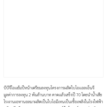
•
เกม
•
วิทยาศาสตร์
•
SMEs
•
หุ้น
•
อินโดจีน
•
กองทุนรวม
•
Celeb Online
•
Factcheck
•
ญี่ปุ่น
•
News1
•
Gotomanager
บีบีจีไอแย้มปีหน้าเตรียมลงทุนโครงการผลิตไบโอแอลเอ็นจี
มูลค่าการลงทุน 2 พันล้านบาท คาดแล้วเสร็จปี 70 โดยนำน้ำเสีย
โรงงานเอทานอลมาผลิตเป็นไบโอมีเทนเป็นเชื้อเพลิงในโรงไฟฟ้า