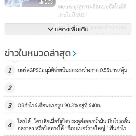
103
ทั้งนี้ ผู้ประกอบการยังรอความชัดเจนด้านนโยบายการส่งเสริม
Metris มุ่งสู่การผลิตแบบอัตโนมัติ
จากทางภาครัฐ โดยเฉพาะแก๊สโซฮอล์ E20 และ B7 ที่จะช่วยให้
ภายในปี 2027
ความต้องการใช้เอทานอล และ B100 ปรับตัวสูงขึ้น
ครม.ไฟเขียวขยายเวลาจ่ายชดเชย
แสดงเพิ่มเติม
น้ำมันที่ผสมเชื้อเพลิงชีวภาพอีก 2 ปี
53
ข่าวในหมวดล่าสุด
สนพ.เผยแนวโน้มไบโอดีเซล-เอทา
นอลราคาลดลงต่อเนื่อง
1
บอร์ดGPSCอนุมัติจ่ายปันผลระหว่างกาล 0.55บาท/หุ้น
323
2
3
ORกำไร6เดือนแรกวูบ 90.3%อยู่ที่ 640ล.
ใครได้ -ใครเสียเมื่อรัฐปิดประตูส่งออกน้ำมัน บีบโรงกลั่น
4
กดราคา หรือปิดทางให้ “จ็อบเบอร์รายใหญ่” ฟันกำไร