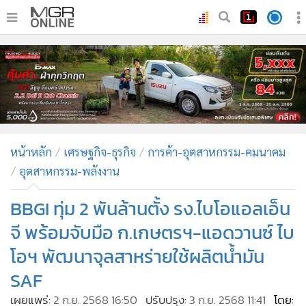
•
หน้าหลัก
•
ทันเหตุการณ์
•
ภาคใต้
•
ภูมิภาค
•
Online Section
หน้าหลัก
เศรษฐกิจ-ธุรกิจ
การค้า-อุตสาหกรรม-คมนาคม
•
บันเทิง
อุตสาหกรรม-พลังงาน
•
ผู้จัดการรายวัน
•
คอลัมนิสต์
BBGI ทุ่ม 2 พันล้านตั้ง รง.ไบโอแอลเอ็น
•
ละคร
จี พร้อมจับมือ ก.เกษตรฯ-แอดวานซ์ ไบ
•
CbizReview
โอฯ พัฒนาจุลสาหร่ายใช้ผลิตน้ำมัน
•
Cyber BIZ
SAF
•
ผู้จัดกวน
เผยแพร่:
2 ก.ย. 2568 16:50
ปรับปรุง:
3 ก.ย. 2568 11:41
โดย: