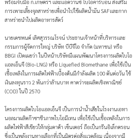
พร้อมจับมือ ก.เกษตรฯ และแอดวานซ์ ไบโอคาร์บอน ส่งเสริม
การเพาะเลี้ยงจุลสาหร่ายเพื่อนำไปใช้ผลิตน้ำมัน SAFและกาก
สาหร่ายนำไปผลิตอาหารสัตว์
นายเดชพนต์ เลิศสุวรรณโรจน์ ประธานเจ้าหน้าที่บริหารและ
กรรมการผู้จัดการใหญ่ บริษัท บีบีจีไอ จำกัด (มหาชน) หรือ
BBGI เปิดเผยว่า ในปีหน้าบริษัทมีแผนพัฒนาโครงการผลิตไบโอ
แอลเอ็นจี (Bio-LNG) หรือ Liquefied Biomethane เพื่อใช้เป็น
เชื้อเพลิงในการผลิตไฟฟ้าเบื้องต้นมีกำลังผลิต 100 ตันต่อวัน ใช้
เงินลงทุนราว 2 พันกว่าล้านบาท คาดว่าจะผลิตเชิงพาณิชย์
(COD) ในปี 2570
โครงการผลิตไบโอแอลเอ็นจี เป็นการนำน้ำเสียในโรงงานเอทา
นอลมาผลิตก๊าซฯชีวภาพไบโอมีเทน เพื่อใช้เป็นเชื้อเพลิงในการ
ผลิตไฟฟ้าสีเขียวให้กลุ่มดาต้า เซ็นเตอร์ ถือเป็นกรีนอิเล็กตรอน
ซึ่งเป็นพลังงานทางเลือกที่เป็นมิตรต่อสิ่งแวดล้อม เนื่องจากมี