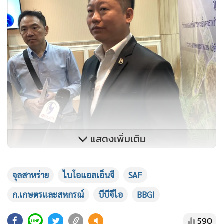
แสดงเพิ่มเติม
จุลสาหร่าย
ไบโอแอลเอ็นจี
SAF
นายเดชพนต์กล่าวถึงความคืบหน้าโครงการผลิตน้ำมัน
ก.เกษตรและสหกรณ์
บีบีจีไอ
BBGI
อากาศยานยั่งยืน หรือ SAF ที่ BBGI ถือหุ้น 20% และบางจากฯ
ถือหุ้น 80% ว่า ขณะนี้อยู่ในช่วงสุดท้ายการก่อสร้างโรงงาน SAF
590