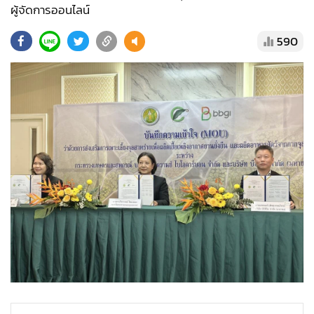
•
Good health & Well-being
ผู้จัดการออนไลน์
•
Green Innovation & SD
590
•
Management & HR
•
MGR Live
•
Infographic
•
การเมือง
•
ท่องเที่ยว
•
กีฬา
•
ต่างประเทศ
•
Special Scoop
•
เศรษฐกิจ-ธุรกิจ
•
จีน
•
ชุมชน-คุณภาพชีวิต
•
อาชญากรรม
•
Motoring