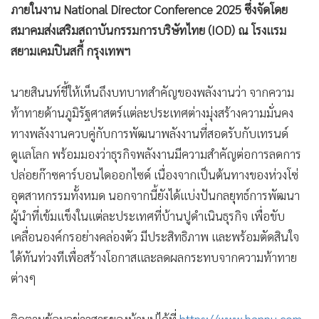
ภายในงาน National Director Conference 2025 ซึ่งจัดโดย
•
เกม
สมาคมส่งเสริมสถาบันกรรมการบริษัทไทย (IOD) ณ โรงแรม
•
วิทยาศาสตร์
สยามเคมปินสกี้ กรุงเทพฯ
•
SMEs
•
หุ้น
นายสินนท์ชี้ให้เห็นถึงบทบาทสำคัญของพลังงานว่า จากความ
•
อินโดจีน
ท้าทายด้านภูมิรัฐศาสตร์แต่ละประเทศต่างมุ่งสร้างความมั่นคง
•
กองทุนรวม
ทางพลังงานควบคู่กับการพัฒนาพลังงานที่สอดรับกับเทรนด์
•
Celeb Online
ดูแลโลก พร้อมมองว่าธุรกิจพลังงานมีความสำคัญต่อการลดการ
•
Factcheck
ปล่อยก๊าซคาร์บอนไดออกไซด์ เนื่องจากเป็นต้นทางของห่วงโซ่
•
ญี่ปุ่น
อุตสาหกรรมทั้งหมด นอกจากนี้ยังได้แบ่งปันกลยุทธ์การพัฒนา
•
News1
ผู้นำที่เข้มแข็งในแต่ละประเทศที่บ้านปูดำเนินธุรกิจ เพื่อขับ
•
Gotomanager
เคลื่อนองค์กรอย่างคล่องตัว มีประสิทธิภาพ และพร้อมตัดสินใจ
ได้ทันท่วงทีเพื่อสร้างโอกาสและลดผลกระทบจากความท้าทาย
ต่างๆ
ติดตามข้อมูลข่าวสารของบ้านปูได้ที่
https://www.banpu.com