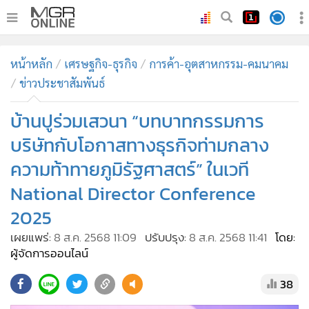
•
หน้าหลัก
หน้าหลัก
เศรษฐกิจ-ธุรกิจ
การค้า-อุตสาหกรรม-คมนาคม
•
ทันเหตุการณ์
ข่าวประชาสัมพันธ์
•
ภาคใต้
บ้านปูร่วมเสวนา “บทบาทกรรมการ
•
ภูมิภาค
•
Online Section
บริษัทกับโอกาสทางธุรกิจท่ามกลาง
•
บันเทิง
ความท้าทายภูมิรัฐศาสตร์” ในเวที
•
ผู้จัดการรายวัน
National Director Conference
•
คอลัมนิสต์
2025
•
ละคร
เผยแพร่:
8 ส.ค. 2568 11:09
ปรับปรุง:
8 ส.ค. 2568 11:41
โดย:
•
CbizReview
ผู้จัดการออนไลน์
•
Cyber BIZ
38
•
ผู้จัดกวน