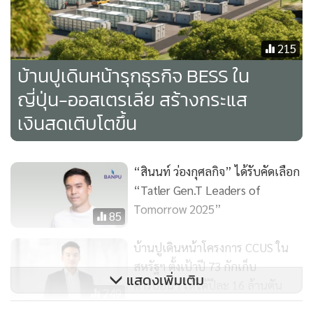
215
บ้านปูเดินหน้ารุกธุรกิจ BESS ใน
ญี่ปุ่น-ออสเตรเลีย สร้างกระแส
เงินสดเติบโตขึ้น
“สินนท์ ว่องกุศลกิจ” ได้รับคัดเลือก
“Tatler Gen.T Leaders of
Tomorrow 2025”
85
บ้านปูเดินหน้าโครงการ CCUS ใน
สหรัฐฯ ตั้งเป้าปี 73 กักเก็บ
แสดงเพิ่มเติม
คาร์บอนฯ ให้ได้ปีละ 16 ล้านตัน
249