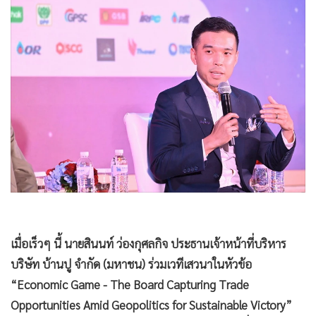
•
Good health & Well-being
•
Green Innovation & SD
•
Management & HR
•
MGR Live
•
Infographic
•
การเมือง
•
ท่องเที่ยว
•
กีฬา
•
ต่างประเทศ
•
Special Scoop
•
เศรษฐกิจ-ธุรกิจ
•
จีน
เมื่อเร็วๆ นี้ นายสินนท์ ว่องกุศลกิจ ประธานเจ้าหน้าที่บริหาร
•
ชุมชน-คุณภาพชีวิต
บริษัท บ้านปู จำกัด (มหาชน) ร่วมเวทีเสวนาในหัวข้อ
“Economic Game - The Board Capturing Trade
•
อาชญากรรม
Opportunities Amid Geopolitics for Sustainable Victory”
•
Motoring