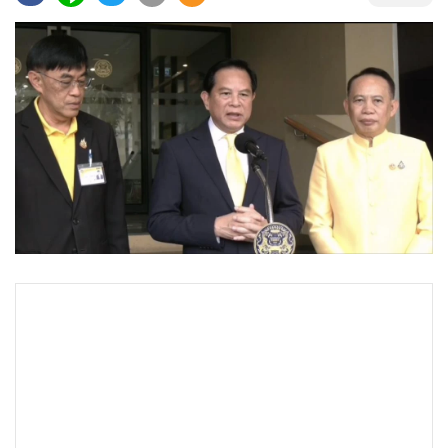
•
Good health & Well-being
•
Green Innovation & SD
•
Management & HR
•
MGR Live
•
Infographic
•
การเมือง
•
ท่องเที่ยว
•
กีฬา
•
ต่างประเทศ
•
Special Scoop
•
เศรษฐกิจ-ธุรกิจ
•
จีน
•
ชุมชน-คุณภาพชีวิต
•
อาชญากรรม
•
Motoring