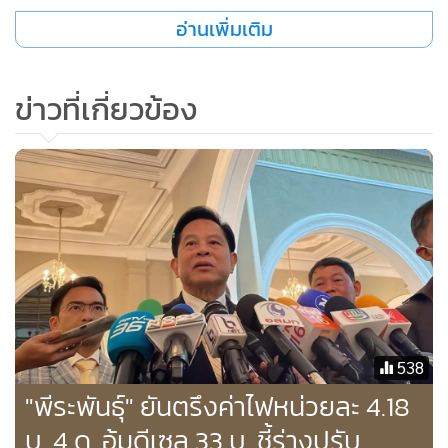
อะไรก็แล้วแต่ ก็พยายามทำให้ประชาชนตกใจหรือเข้าใจผิดไว้
อ่านเพิ่มเติม
ก่อนที่ว่าจะขึ้นค่าไฟ 4.58 บาทต่อหน่วยซึ่งก็ไม่ใช่ความจริง
ข่าวที่เกี่ยวข้อง
ส่วนจะตรึงไว้ได้นานแค่ไหน แนวโน้มจะขึ้นเมื่อไหร่นั้น นายพีระ
พันธ์ุกล่าวว่า ราคาไฟฟ้าจะมีการปรับทุก 4 เดือนตามค่า FT มา
จากการเฉลี่ยค่าใช้จ่ายก๊าซฯ เฉลี่ย 4 เดือนครั้งมีการปรับขึ้นปรับ
ลง ในส่วนของหนี้สินกองทุนน้ำมันไม่ใช่เป็นภาระความรับผิด
ชอบแค่กระทรวงพลังงานเท่านั้นแต่รัฐบาลทั้งหมดก็ต้องคิดว่าจะ
ช่วยกันอย่างไร
เนื่องจากมีคนถามตนเองมาตลอดว่าทำไมราคาน้ำมันดีเซล
มาเลเซียถูกกว่าเมืองไทยตั้งเยอะนั้น เป็นเพราะว่ารัฐบาลของ
538
มาเลเซียเอาเงินงบประมาณมาช่วยดูแลเหมือนกองทุนน้ำมันต่อ
"พีระพันธุ์" ยันตรึงค่าไฟหน่วยละ 4.18
ปีเกือบ 4 แสนล้านบาทของเรามีหรือไม่ ซึ่งสุดท้ายวันนี้การใช้เงิน
มาพยุงราคาแบบนี้ก็ไปได้ไม่นานปัจจุบันมาเลเซียก็ไปไม่ไหวแล้ว
บ. 4 ด. อุ้มดีเซล 33 บ. ชี้ร่างปรับ