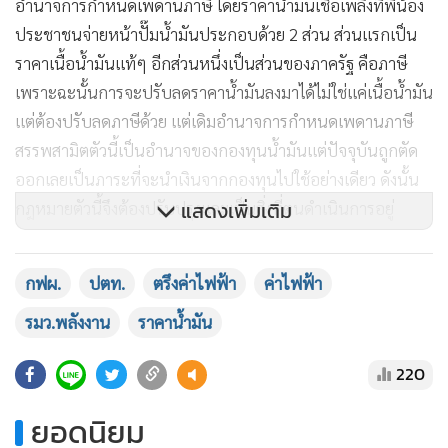
อำนาจการกำหนดเพดานภาษี โดยราคาน้ำมันเชื้อเพลิงที่พี่น้อง
ประชาชนจ่ายหน้าปั๊มน้ำมันประกอบด้วย 2 ส่วน ส่วนแรกเป็น
ราคาเนื้อน้ำมันแท้ๆ อีกส่วนหนึ่งเป็นส่วนของภาครัฐ คือภาษี
เพราะฉะนั้นการจะปรับลดราคาน้ำมันลงมาได้ไม่ใช่แค่เนื้อน้ำมัน
แต่ต้องปรับลดภาษีด้วย แต่เดิมอำนาจการกำหนดเพดานภาษี
สรรพสามิตตัวนี้เป็นอำนาจของกองทุนน้ำมันแต่ปัจจุบันถูกตัด
ออกเลยเป็นภาระที่จะนำเงินจากกองทุนไปใช้อย่างเดียว ดังนั้น
แสดงเพิ่มเติม
กฎหมายตัวนี้จึงต้องปรับปรุงและเป็นสิ่งที่ตนดำเนินการอยู่
"เพราะฉะนั้นในส่วนนี้สิ่งที่กระทรวงพลังงานจะเร่งดำเนินการ
กฟผ.
ปตท.
ตรึงค่าไฟฟ้า
ค่าไฟฟ้า
และพยายามตรึงราคาน้ำมันดีเซลกลุ่มนี้ไว้ให้ได้ที่ประมาณ 33
รมว.พลังงาน
ราคาน้ำมัน
บาทต่อลิตรก็จะต้องให้หน่วยงานอื่นช่วยกันเช่นเดิม แต่ก็อยู่ที่
ความร่วมมือของส่วนราชการอื่นด้วยแต่ในส่วนของกระทรวง
220
พลังงานจะทำเต็มที่"
ยอดนิยม
นายพีระพันธ์ุย้ำว่า ข่าวลือก็เกิดออกมาทุกครั้งจะด้วยเหตุผล