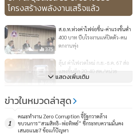
และมีการยกเลิกทำให้ราคาก็ขึ้นมาพรวดเดียวกว่า 10 บาท ตอน
โครงสร้างพลังงานเสร็จแล้ว
นี้ราคาต่อลิตรก็เกือบ 30 บาทแล้วเช่นกันไม่ต่างกับของเรา และ
มาเลเซียมีแหล่งน้ำมันของตัวเอง แต่ของเราไม่มีเขาจึงมีรายได้
จากน้ำมันเป็นของตัวเองมากกว่าไทยจึงมีเงินพอที่จะมาช่วย
ส.อ.ท.ห่วงค่าไฟจ่อขึ้น-ค่าแรงขั้นต่ำ
400 บาท บีบโรงงานแห่ปิดตัว-คน
เหลือประชาชนของเขา ขณะเดียวกันวันนี้ก็ไปไม่ไหวแล้วจึงบอก
ตกงานพุ่ง
ว่าการใช้เงินมาช่วยดูแลในที่สุดมันไปไม่ได้ต้องมาคิดรูปแบบใหม่
375
ลุ้น! ค่าไฟงวดใหม่ ก.ย.-ธ.ค. 67 ส่อ
ส่วนกฎหมายที่ร่างอยู่เพื่อจะ "รื้อลดปลดสร้างระบบราคา
แพงขึ้นอีก 20-40 สต./หน่วย
พลังงาน" ของไทยนั้น นายพีระพันธ์ุยืนยันว่าตนร่างกฎหมายดัง
แสดงเพิ่มเติม
กล่าวเสร็จแล้วกำลังทบทวนความถูกต้องอยู่และจะให้คณะ
685
ทำงานดูอีก 1 รอบใกล้เสร็จสมบูรณ์แล้ว และนำเข้าหารือต่อ
(คลิป) สมาคมขนส่งสินค้าอีสาน
ข่าวในหมวดล่าสุด
นายกรัฐมนตรีเพราะอยู่ในชั้นระดับกระทรวง ก่อนเสนอเข้า
เตรียมเคลื่อนขบวนรถบรรทุกบุกกรุง
สภาฯ ต่อไป
3 ก.ค. ร้อง รบ.ตรึงราคาดีเซลลิตรละ
738
คณะทำงาน Zero Corruption จี้รัฐกวาดล้าง
30 บาท
1
ขบวนการ“สวมสิทธิ–พ่อทิพย์” ชี้กระทบความมั่นคง
เสนอแนะ7 ข้อแก้ปัญหา