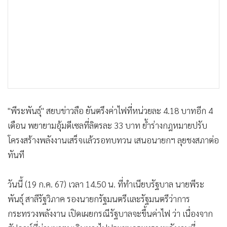
•
เกม
•
วิทยาศาสตร์
•
SMEs
•
หุ้น
•
อินโดจีน
•
กองทุนรวม
•
Celeb Online
"พีระพันธุ์" สยบข่าวลือ ยันตรึงค่าไฟที่หน่วยละ 4.18 บาทอีก 4
•
Factcheck
เดือน พยายามอุ้มดีเซลที่ลิตรละ 33 บาท ย้ำร่างกฎหมายปรับ
•
ญี่ปุ่น
โครงสร้างพลังงานเสร็จแล้วรอทบทวน เสนอนายกฯ ลุยชงสภาต่อ
•
News1
ทันที
•
Gotomanager
วันนี้ (19 ก.ค. 67) เวลา 14.50 น. ที่ทำเนียบรัฐบาล นายพีระ
พันธ์ุ สาลีรัฐวิภาค รองนายกรัฐมนตรีและรัฐมนตรีว่าการ
กระทรวงพลังงาน เปิดเผยกรณีรัฐบาลจะขึ้นค่าไฟ ว่า เนื่องจาก