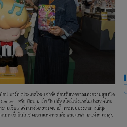
ษัท ป๊อป มาร์ท (ประเทศไทย) จำกัด ต้อนรับเทศกาลแห่งความสุข เปิด
enter” หรือ ป๊อป มาร์ท ป็อปอัพสโตร์แห่งแรกในประเทศไทย
ียว ณ สยามเซ็นเตอร์ กลางใจสยาม ตอกย้ำการมอบประสบการณ์สุด
ทุกคนมาเช็กอินในช่วงเวลาแห่งการเฉลิมฉลองเทศกาลแห่งความสุข