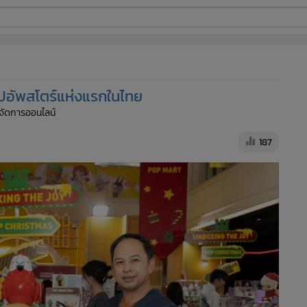
ี่ใช้
็อปอัพสโตร์แห่งแรกในไทย
ine
ู้จัดการออนไลน์
้นสูง
187