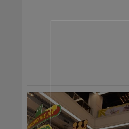
•
อินโดจีน
•
กองทุนรวม
•
Celeb Online
•
Factcheck
•
ญี่ปุ่น
•
News1
•
Gotomanager