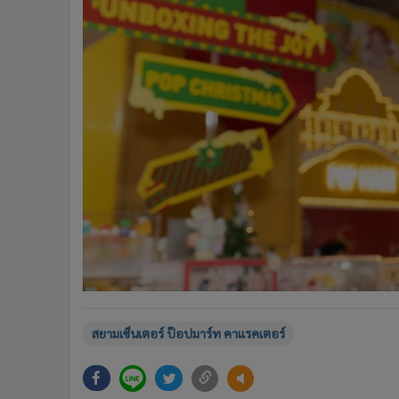
สยามเซ็นเตอร์ ป๊อปมาร์ท คาแรคเตอร์