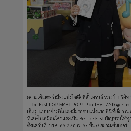
•
Management & HR
•
MGR Live
•
Infographic
•
การเมือง
•
ท่องเที่ยว
•
กีฬา
•
ต่างประเทศ
•
Special Scoop
•
เศรษฐกิจ-ธุรกิจ
•
จีน
•
ชุมชน-คุณภาพชีวิต
•
อาชญากรรม
•
Motoring
สยามเซ็นเตอร์ เมืองแห่งไอเดียที่ล้ำเทรนด์ ร่วมกับ บริ
“The First POP MART POP UP in THAILAND @ Siam C
•
เกม
เต็มรูปแบบอย่างที่ไม่เคยมีมาก่อน แห่งแรก ที่นี่ที่เด
•
วิทยาศาสตร์
พิเศษไม่เหมือนใคร และเป็น Be The First เชิญชวนให้
•
SMEs
ตั้งแต่วันที่ 7 ธ.ค. 66-29 ก.พ. 67 ชั้น G สยามเซ็นเตอร์
•
หุ้น