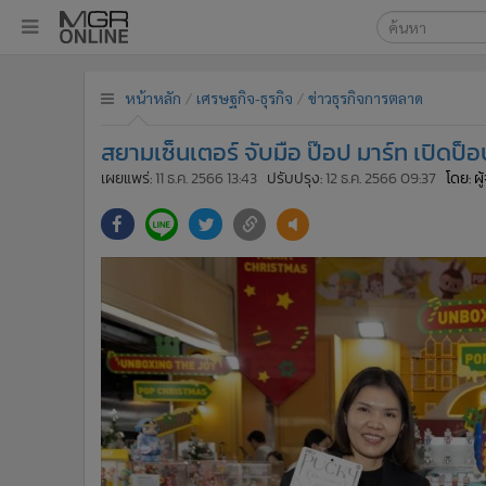
เลือกเครื่องมือท
•
หน้าหลัก
หน้าหลัก
เศรษฐกิจ-ธุรกิจ
ข่าวธุรกิจการตลาด
ค้นหา
•
ทันเหตุการณ์
Google
•
ภาคใต้
สยามเซ็นเตอร์ จับมือ ป๊อป มาร์ท เปิดป
•
ภูมิภาค
MGR Onl
เผยแพร่:
11 ธ.ค. 2566 13:43
ปรับปรุง:
12 ธ.ค. 2566 09:37
โดย: ผ
•
Online Section
ค้นหาขั
•
บันเทิง
•
ผู้จัดการรายวัน
•
คอลัมนิสต์
•
ละคร
•
CbizReview
•
Cyber BIZ
•
ผู้จัดกวน
•
Good health & Well-being
•
Green Innovation & SD