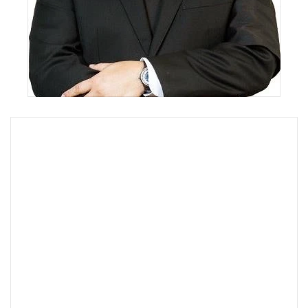
•
เกม
•
วิทยาศาสตร์
•
SMEs
•
หุ้น
•
อินโดจีน
•
กองทุนรวม
•
Celeb Online
•
Factcheck
•
ญี่ปุ่น
•
News1
•
Gotomanager