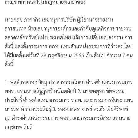
เกณฑ์ที่กำหนดไว้ในกฎหมายที่เกี่ยวข้อง
นายกฤช ภาคากิจ เลขานุการบริษัท ผู้มีอำนาจรายงาน
สารสนเทศ ฝ่ายเลขานุการองค์กรและกำกับดูแลกิจการ รายงาน
ตลาดหลักทรัพย์แห่งประเทศไทย แจ้งการเปลี่ยนแปลงกรรมการ
ดังนี้ แต่งตั้งกรรมการ ทอท. แทนตำแหน่งกรรมการที่ว่างลง โดย
ให้มีผลตั้งแต่วันที่ 28 พฤศจิกายน 2566 เป็นต้นไป จำนวน 7 คน
ดังนี้
1. พลตำรวจเอก วิสนุ ปราสาททองโอสถ ดำรงตำแหน่งกรรมการ
ทอท. แทนนางณัฐฎ์จารี อนันตศิลป์ 2. นายยงยุทธ ชัยพรหม
ประสิทธิ์ ดำรงตำแหน่งกรรมการ ทอท. และกรรมการอิสระ แทน
นายวราห์ ทองประสินธุ์ 3. รองศาสตราจารย์ ดร.ธีร เจียศิริพงษ์
กุล ดำรงตำแหน่งกรรมการ ทอท. และกรรมการอิสระ แทนนาย
กฤชเทพ สิมลี