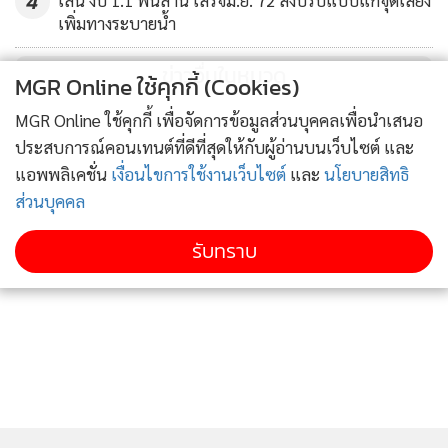
4
เลน งบ 1.1 พันล้าน เสร็จมิ.ย. 72 สั่งปรับแบบแก้จุดเสี่ยง
เพิ่มทางระบายน้ำ
นอกจากนี้ ยังจะมีการพิจารณาเลือกตั้งกรรมการแทนกรรมการ
ที่ออกตามวาระ ได้แก่ 1. นางสาวศุภวรรณ ถนอมเกียรติภูมิ 2.
ข่าวอื่นในหมวด
MGR Online ใช้คุกกี้ (Cookies)
นายจิรพล สังข์โพธิ์ 3. นายสมศักดิ์ ภู่สกุล 4. นางสาวสลักจิต พงษ์
ศิริจันทร์ 5. พลอากาศเอก มนัท ชวนะประยูร ทั้งนี้ นางสาวศุภ
MGR Online ใช้คุกกี้ เพื่อจัดการข้อมูลส่วนบุคคลเพื่อนำเสนอ
วรรณ ถนอมเกียรติภูมิ และนายจิรพล สังข์โพธิ์ ได้มีหนังสือแจ้ง
ประสบการณ์คอนเทนต์ที่ดีที่สุดให้กับผู้อ่านบนเว็บไซต์ และ
ความประสงค์ที่จะไม่ดำรงตำแหน่งกรรมการ ทอท.ต่อไป
แอพพลิเคชั่น
เงื่อนไขการใช้งานเว็บไซต์
และ
นโยบายสิทธิ
ส่วนบุคคล
ซึ่งคณะกรรมการเห็นชอบให้เสนอรายชื่อบุคคลซึ่งได้ผ่านการ
รับทราบ
พิจารณากลั่นกรองของคณะกรรมการสรรหา ว่าเป็นผู้มี
คุณสมบัติเหมาะสมกับการประกอบธุรกิจของ ทอท. เป็น
กรรมการแทนกรรมการที่ออกจากตำแหน่งตามวาระ ดังต่อไปนี้
1. นายสมศักดิ์ ภู่สกุล
กลับเข้าดำรงตำแหน่งกรรมการต่ออีกวาระหนึ่ง
2. นางสาวสลักจิต พงษ์ศิริจันทร์