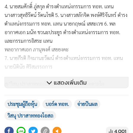
4. นายสมศักดิ์ ภู่สกุล ดำรงตำแหน่งกรรมการ ทอท. แทน
นางสาวสุทธิรัตน์ รัตนโชติ 5. นางสาวสลักจิต พงษ์ศิริจันทร์ ดำรง
ตำแหน่งกรรมการ ทอท. แทน นายกฤษณ์ เสสะเวช 6. พล
อากาศเอก มนัท ชวนะประยูร ดำรงตำแหน่งกรรมการ ทอท.
และกรรมการอิสระ แทน
พลอากาศเอก ภานุพงศ์ เสยยงคะ
7. นายกีรติ กิจมานะวัฒน์ ดำรงตำแหน่งกรรมการ ทอท. แทน
นายนิตินัย ศิริสมรรถการ
แสดงเพิ่มเติม
@"วิสนุ ปราสาททองโอสถ" นั่งประธานบอร์ดตามโผ
ทั้งนี้ ที่ประชุมได้รับทราบการลาออกจากการดำรงตำแหน่ง
ประชุมผู้ถือหุ้น
บอร์ด ทอท.
จ่ายปันผล
ประธานกรรมการ ทอท.ของ นายสราวุธ ทรงศิวิไล โดยมีผลตั้งแต่
วิสนุ ปราสาททองโอสถ
วันที่ 29 พฤศจิกายน 2566 เป็นต้นไป โดยยังคงดำรงตำแหน่ง
กรรมการ ทอท.ต่อไป และแต่งตั้ง พลตำรวจเอก วิสนุ ปราสาท
4,001