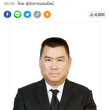
•
Good health & Well-being
08:08
โดย: ผู้จัดการออนไลน์
•
Green Innovation & SD
4,001
•
Management & HR
•
MGR Live
•
Infographic
•
การเมือง
•
ท่องเที่ยว
•
กีฬา
•
ต่างประเทศ
•
Special Scoop
•
เศรษฐกิจ-ธุรกิจ
•
จีน
•
ชุมชน-คุณภาพชีวิต
•
อาชญากรรม
•
Motoring