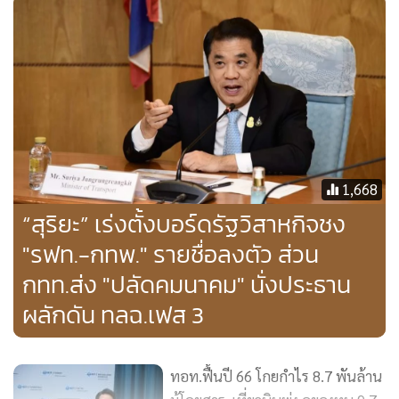
@จ่ายปันผลหุ้นละ 0.36 บาท คิดเป็นเงินกว่า 5.14 พันล้านบาท
สำหรับระเบียบวาระการประชุมสามัญผู้ถือหุ้นประจำปี 2566 ใน
วันอังคารที่ 30 มกราคม 2567 ได้กำหนดวันกำหนดรายชื่อผู้ถือ
หุ้น (Record Date) ที่มีสิทธิเข้าร่วมประชุมสามัญผู้ถือหุ้น ประจำ
1,668
ปี 2566 และสิทธิในการรับเงินปันผล ในวันที่ 12 ธันวาคม 2566
“สุริยะ” เร่งตั้งบอร์ดรัฐวิสาหกิจชง
"รฟท.-กทพ." รายชื่อลงตัว ส่วน
กทท.ส่ง "ปลัดคมนาคม" นั่งประธาน
ผลักดัน ทลฉ.เฟส 3
ทอท.ฟื้นปี 66 โกยกำไร 8.7 พันล้าน