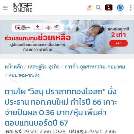
•
หน้าหลัก
•
ทันเหตุการณ์
•
ภาคใต้
•
ภูมิภาค
•
Online Section
หน้าหลัก
เศรษฐกิจ-ธุรกิจ
การค้า-อุตสาหกรรม-คมนาคม
•
บันเทิง
คมนาคม-ขนส่ง
•
ผู้จัดการรายวัน
•
คอลัมนิสต์
ตามโผ "วิสนุ ปราสาททองโอสถ" นั่ง
•
ละคร
ประธาน ทอท.คนใหม่ กำไรปี 66 เคาะ
•
CbizReview
จ่ายปันผล 0.36 บาท/หุ้น เพิ่มค่า
•
Cyber BIZ
ตอบแทนบอร์ดปี 67
•
ผู้จัดกวน
เผยแพร่:
29 พ.ย. 2566 00:28
ปรับปรุง:
29 พ.ย. 2566